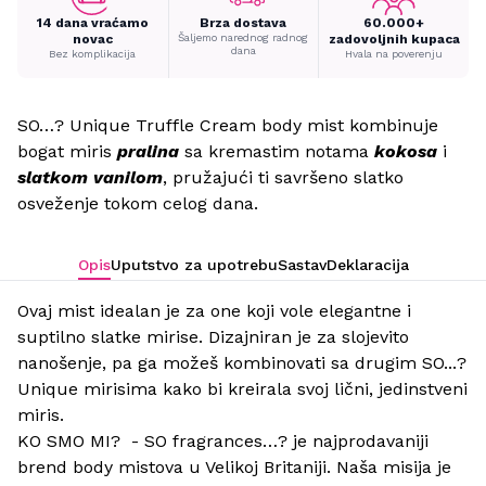
14 dana vraćamo
Brza dostava
60.000+
novac
Šaljemo narednog radnog
zadovoljnih kupaca
dana
Bez komplikacija
Hvala na poverenju
SO…? Unique Truffle Cream body mist kombinuje
bogat miris
pralina
sa kremastim notama
kokosa
i
slatkom vanilom
, pružajući ti savršeno slatko
osveženje tokom celog dana.
Opis
Uputstvo za upotrebu
Sastav
Deklaracija
Ovaj mist idealan je za one koji vole elegantne i
suptilno slatke mirise. Dizajniran je za slojevito
nanošenje, pa ga možeš kombinovati sa drugim SO...?
Unique mirisima kako bi kreirala svoj lični, jedinstveni
miris.
KO SMO MI? - SO fragrances…? je najprodavaniji
brend body mistova u Velikoj Britaniji. Naša misija je