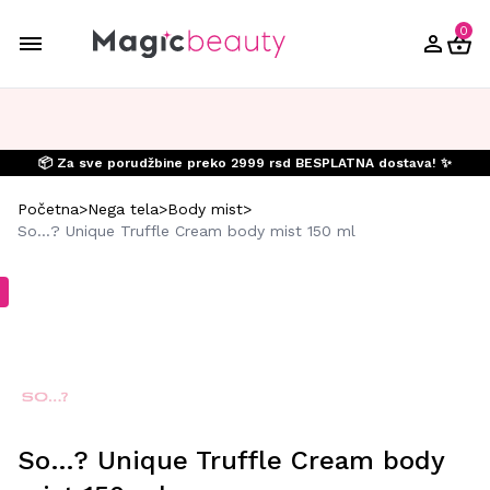
0
📦 Za sve porudžbine preko 2999 rsd BESPLATNA dostava! ✨
Početna
>
Nega tela
>
Body mist
>
So…? Unique Truffle Cream body mist 150 ml
So…? Unique Truffle Cream body