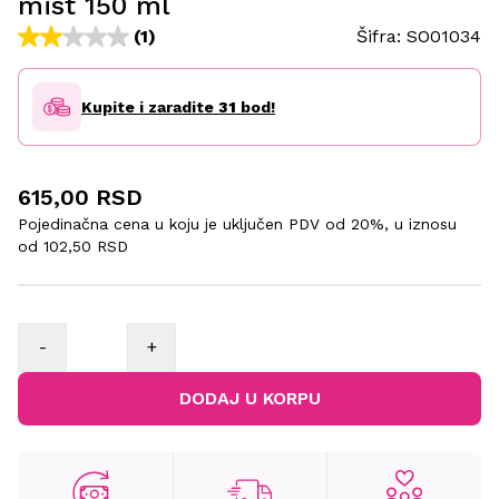
mist 150 ml
(1)
Šifra:
SO01034
Kupite i zaradite
31
bod!
615,00 RSD
Pojedinačna cena u koju je uključen PDV od 20%, u iznosu
od
102,50 RSD
-
+
DODAJ U KORPU