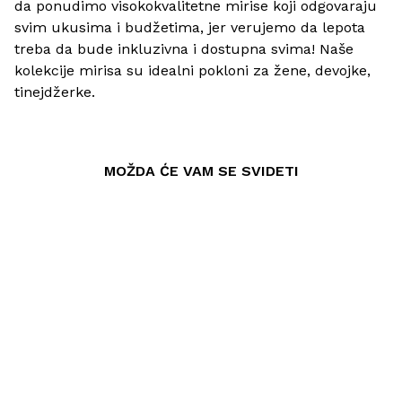
da ponudimo visokokvalitetne mirise koji odgovaraju
svim ukusima i budžetima, jer verujemo da lepota
treba da bude inkluzivna i dostupna svima! Naše
kolekcije mirisa su idealni pokloni za žene, devojke,
tinejdžerke.
MOŽDA ĆE VAM SE SVIDETI