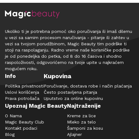
Ukoliko ti je potrebna pomoć oko poručivanja ili imaš dilemu
u vezi sa samim procesom naručivanja - pitanje ili zahtev u
vezi sa tvojom porudžbinom, Magic Beauty tim podrške ti
stoji na raspolaganju. Radno vreme naše korisničke podrške
je od ponedeljka do petka, od 8 do 16 časova i shodno
raspoloživosti, odgovorićemo na tvoje upite u najkraćem
mogućem roku.
Kupovina
Info
Politika privatnosti
Poručivanje, dostava robe i način plaćanja
Uslovi korišćenja
Često postavljena pitanja
Prava potrošača
Uputstvo za online kupovinu
Upoznaj Magic Beauty
Najtraženije
O Nama
Kreme za lice
Magic Beauty Club
Mleko za telo
Kontakt podaci
Šamponi za kosu
Blog
Ajlajner