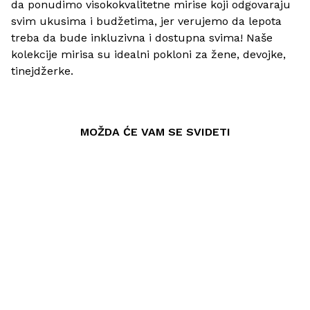
da ponudimo visokokvalitetne mirise koji odgovaraju
svim ukusima i budžetima, jer verujemo da lepota
treba da bude inkluzivna i dostupna svima! Naše
kolekcije mirisa su idealni pokloni za žene, devojke,
tinejdžerke.
MOŽDA ĆE VAM SE SVIDETI