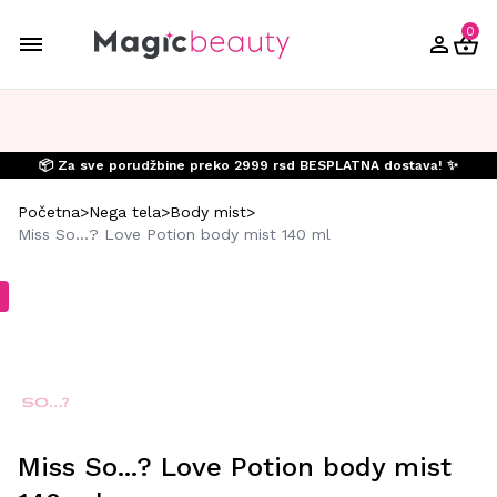
0
📦 Za sve porudžbine preko 2999 rsd BESPLATNA dostava! ✨
Početna
>
Nega tela
>
Body mist
>
Miss So...? Love Potion body mist 140 ml
Miss So...? Love Potion body mist