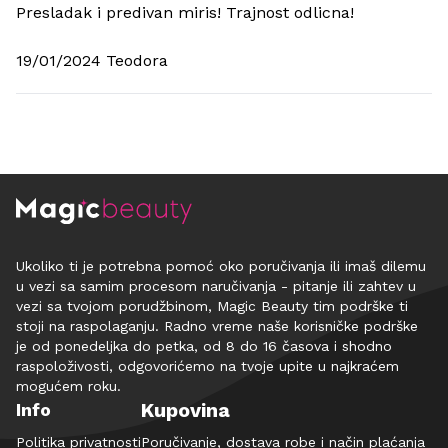
Presladak i predivan miris! Trajnost odlicna!
19/01/2024 Teodora
Ukoliko ti je potrebna pomoć oko poručivanja ili imaš dilemu
u vezi sa samim procesom naručivanja - pitanje ili zahtev u
vezi sa tvojom porudžbinom, Magic Beauty tim podrške ti
stoji na raspolaganju. Radno vreme naše korisničke podrške
je od ponedeljka do petka, od 8 do 16 časova i shodno
raspoloživosti, odgovorićemo na tvoje upite u najkraćem
mogućem roku.
Kupovina
Info
Politika privatnosti
Poručivanje, dostava robe i način plaćanja