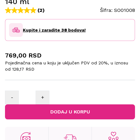
140 ml
(2)
Šifra:
SO01008
Kupite i zaradite
38
bodova!
769,00 RSD
Pojedinačna cena u koju je uključen PDV od 20%, u iznosu
od
128,17 RSD
-
+
DODAJ U KORPU