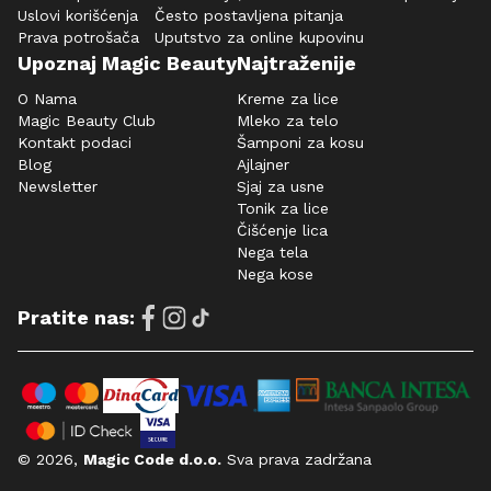
Uslovi korišćenja
Često postavljena pitanja
Prava potrošača
Uputstvo za online kupovinu
Upoznaj Magic Beauty
Najtraženije
O Nama
Kreme za lice
Magic Beauty Club
Mleko za telo
Kontakt podaci
Šamponi za kosu
Blog
Ajlajner
Newsletter
Sjaj za usne
Tonik za lice
Čišćenje lica
Nega tela
Nega kose
Pratite nas:
© 2026,
Magic Code d.o.o.
Sva prava zadržana