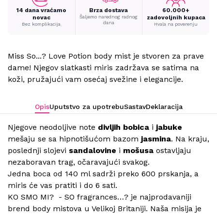
14 dana vraćamo
Brza dostava
60.000+
novac
Šaljemo narednog radnog
zadovoljnih kupaca
dana
Bez komplikacija
Hvala na poverenju
Miss So...? Love Potion body mist je stvoren za prave
dame! Njegov slatkasti miris zadržava se satima na
koži, pružajući vam osećaj svežine i elegancije.
Opis
Uputstvo za upotrebu
Sastav
Deklaracija
Njegove neodoljive note
divljih bobica
i
jabuke
mešaju se sa hipnotišućom bazom
jasmina
. Na kraju,
poslednji slojevi
sandalovine
i
mošusa
ostavljaju
nezaboravan trag, očaravajući svakog.
Jedna boca od 140 ml sadrži preko 600 prskanja, a
miris će vas pratiti i do 6 sati.
KO SMO MI? - SO fragrances…? je najprodavaniji
brend body mistova u Velikoj Britaniji. Naša misija je