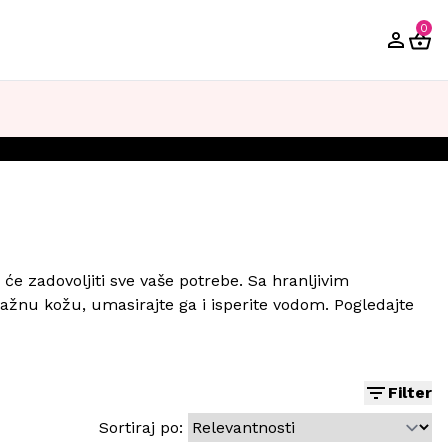
0
 će zadovoljiti sve vaše potrebe. Sa hranljivim
ažnu kožu, umasirajte ga i isperite vodom. Pogledajte
Filter
Sortiraj po: