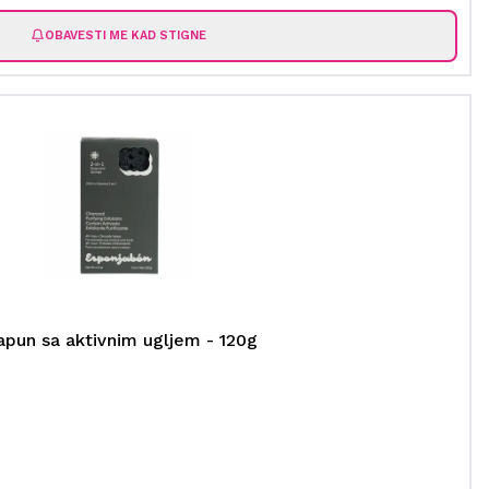
OBAVESTI ME KAD STIGNE
apun sa aktivnim ugljem - 120g