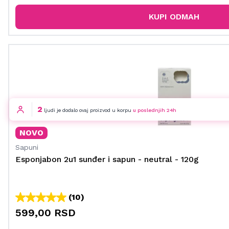
KUPI ODMAH
2
ljudi je dodalo ovaj proizvod u korpu
u poslednjih 24h
NOVO
Sapuni
Esponjabon 2u1 sunđer i sapun - neutral - 120g
(10)
599,00 RSD