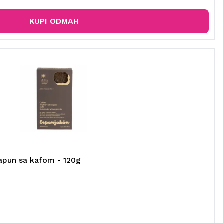
KUPI ODMAH
apun sa kafom - 120g