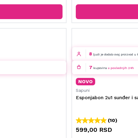
8
ljudi je dodalo ovaj proizvod u
7
kupovina
u poslednjih 24h
NOVO
Sapuni
Esponjabon 2u1 sunđer i s
(10)
599,00 RSD