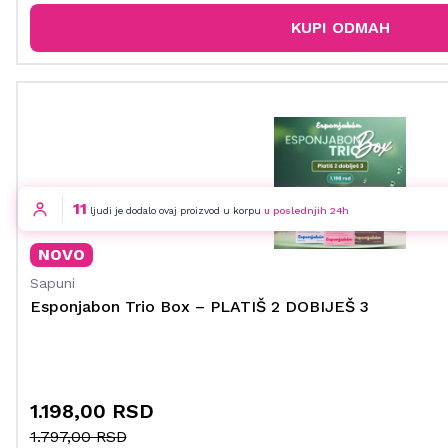
KUPI ODMAH
11
ljudi je dodalo ovaj proizvod u korpu
u poslednjih 24h
NOVO
Sapuni
Esponjabon Trio Box – PLATIŠ 2 DOBIJEŠ 3
1.198,00 RSD
1.797,00 RSD