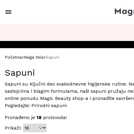
Početna
>
Nega tela
>
Sapuni
Sapuni
Sapuni su ključni deo svakodnevne higijenske rutine. Naš
sastojcima i blagim formulama, naši sapuni pružaju než
online ponudu Magic Beauty shop-a i pronađite savršen
Pogledajte:
Prirodni sapuni
Pronađeno je
18
proizvoda!
Prikaži: