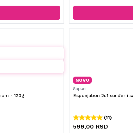
NOVO
Sapuni
inom - 120g
Esponjabon 2u1 sunđer i s
(11)
599,00 RSD