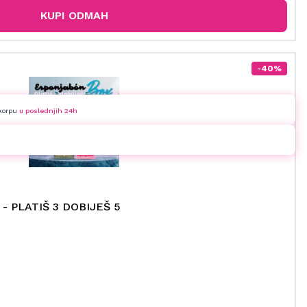
KUPI ODMAH
-40%
 korpu
u poslednjih 24h
 - PLATIŠ 3 DOBIJEŠ 5