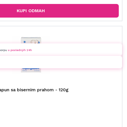
KUPI ODMAH
 korpu
u poslednjih 24h
apun sa bisernim prahom - 120g