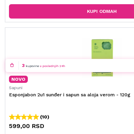
KUPI ODMAH
3
kupovine
u poslednjih 24h
NOVO
Sapuni
Esponjabon 2u1 sunđer i sapun sa aloja verom - 120g
(10)
599,00 RSD