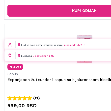
KUPI ODMAH
5
ljudi je dodalo ovaj proizvod u korpu
u poslednjih 24h
5
kupovina
u poslednjih 24h
NOVO
Sapuni
Esponjabon 2u1 sunđer i sapun sa hijaluronskom kisel
(11)
599,00 RSD