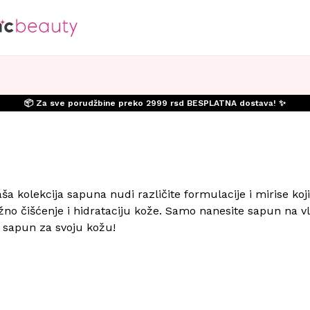
📦 Za sve porudžbine preko 2999 rsd BESPLATNA dostava! ✨
a kolekcija sapuna nudi različite formulacije i mirise koji
no čišćenje i hidrataciju kože. Samo nanesite sapun na vl
 sapun za svoju kožu!