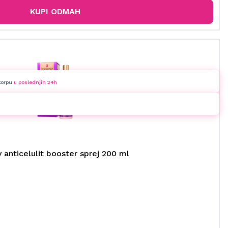
KUPI ODMAH
korpu
u poslednjih 24h
 anticelulit booster sprej 200 ml