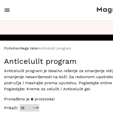
Početna
>
Nega tela
>
Anticelulit program
Anticelulit program
Anticelulit program je idealno rešenje za smanjenje vidlji
smanjenje nesavršenosti na koži. Sa redovnom upotrebom
područja i masirajte prema uputstvu. Pogledajte online 
Pogledajte:
Kreme za celulit
/
Anticelulit gel
Pronađeno je
6
proizvoda!
Prikaži: