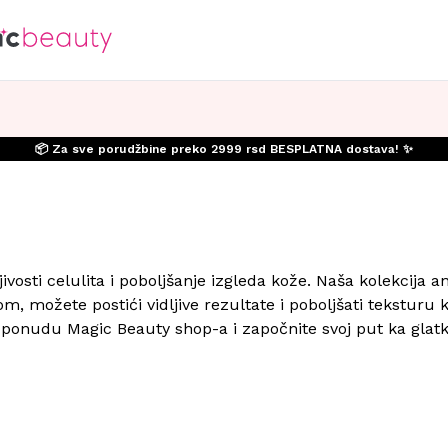
📦 Za sve porudžbine preko 2999 rsd BESPLATNA dostava! ✨
vosti celulita i poboljšanje izgleda kože. Naša kolekcija an
, možete postići vidljive rezultate i poboljšati teksturu
ponudu Magic Beauty shop-a i započnite svoj put ka glatko