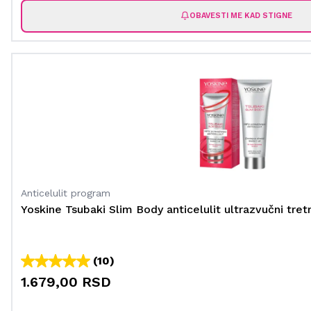
OBAVESTI ME KAD STIGNE
Anticelulit program
Yoskine Tsubaki Slim Body anticelulit ultrazvučni tre
(10)
1.679,00 RSD