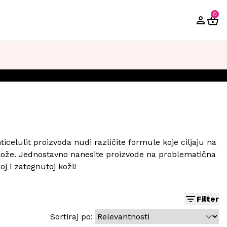
0
ticelulit proizvoda nudi različite formule koje ciljaju na
 kože. Jednostavno nanesite proizvode na problematična
j i zategnutoj koži!
Filter
Sortiraj po: