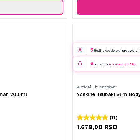
5
ljudi je dodalo ovaj proizvod u 
6
kupovina
u poslednjih 24h
Anticelulit program
tman 200 ml
Yoskine Tsubaki Slim Body
(11)
1.679,00 RSD