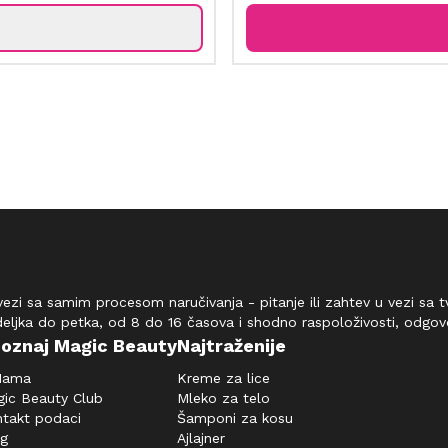
vezi sa samim procesom naručivanja - pitanje ili zahtev u vezi sa
deljka do petka, od 8 do 16 časova i shodno raspoloživosti, odgo
oznaj Magic Beauty
Najtraženije
Nama
Kreme za lice
ic Beauty Club
Mleko za telo
takt podaci
Šamponi za kosu
og
Ajlajner