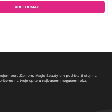
KUPI ODMAH
 tvojom porudžbinom, Magic Beauty tim podrške ti stoji na
vorićemo na tvoje upite u najkraćem mogućem roku.