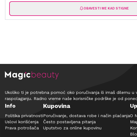
OBAVESTI ME KAD STIGNE
Ukoliko ti je potrebna pomoć oko poručivanja ili imaš dilemu u 
raspolaganju. Radno vreme naše korisničke podrške je od pone
Kupovina
Info
Up
Politika privatnosti
Poručivanje, dostava robe i način plaćanja
O 
Uslovi korišćenja
Često postavljena pitanja
Mag
Prava potrošača
Uputstvo za online kupovinu
Kon
Bl