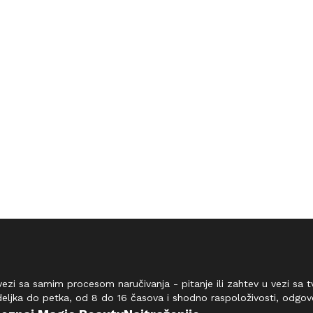
vezi sa samim procesom naručivanja - pitanje ili zahtev u vezi sa
deljka do petka, od 8 do 16 časova i shodno raspoloživosti, odgo