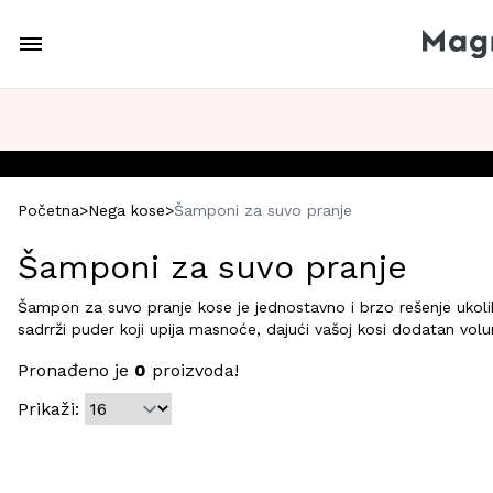
Početna
>
Nega kose
>
Šamponi za suvo pranje
Šamponi za suvo pranje
Šampon za suvo pranje kose je jednostavno i brzo rešenje ukoli
sadrrži puder koji upija masnoće, dajući vašoj kosi dodatan volu
Pronađeno je
0
proizvoda!
Prikaži: