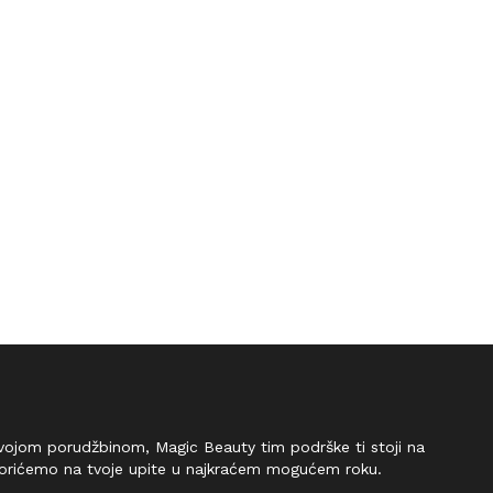
 tvojom porudžbinom, Magic Beauty tim podrške ti stoji na
vorićemo na tvoje upite u najkraćem mogućem roku.