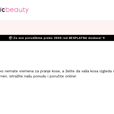
📦 Za sve porudžbine preko 2999 rsd BESPLATNA dostava! ✨
ko nemate vremena za pranje kose, a želite da vaša kosa izgleda o
men. Istražite našu ponudu i poručite online!