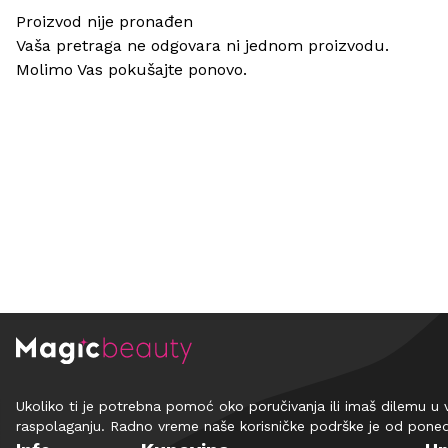
Proizvod nije pronađen
Vaša pretraga ne odgovara ni jednom proizvodu.
Molimo Vas pokušajte ponovo.
Ukoliko ti je potrebna pomoć oko poručivanja ili imaš dilemu u 
raspolaganju. Radno vreme naše korisničke podrške je od pone