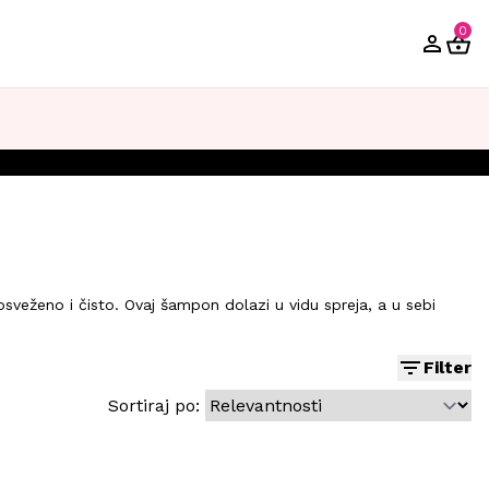
0
sveženo i čisto. Ovaj šampon dolazi u vidu spreja, a u sebi
Filter
Sortiraj po: