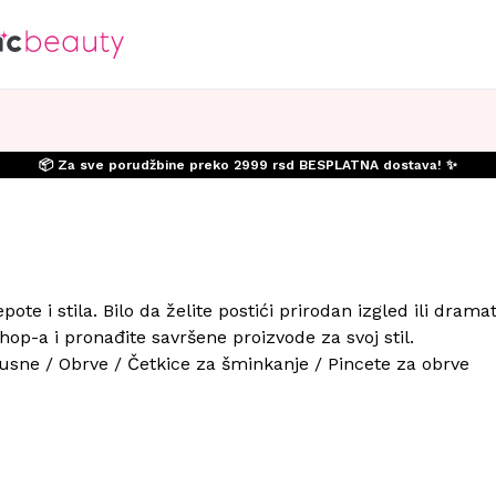
📦 Za sve porudžbine preko 2999 rsd BESPLATNA dostava! ✨
pote i stila. Bilo da želite postići prirodan izgled ili d
op-a i pronađite savršene proizvode za svoj stil.
 usne
/
Obrve
/
Četkice za šminkanje
/
Pincete za obrve