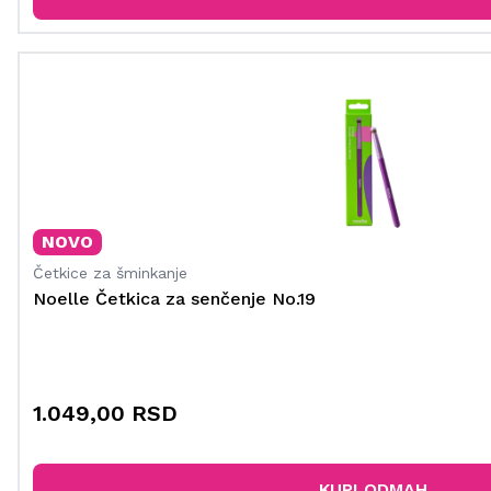
NOVO
Četkice za šminkanje
Noelle Četkica za senčenje No.19
1.049,00 RSD
KUPI ODMAH