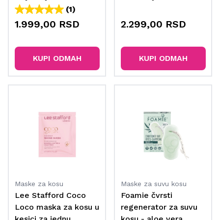
ml
200 ml
(1)
1.999,00 RSD
2.299,00 RSD
KUPI ODMAH
KUPI ODMAH
Maske za kosu
Maske za suvu kosu
Lee Stafford Coco
Foamie čvrsti
Loco maska za kosu u
regenerator za suvu
kesici za jednu
kosu - aloe vera