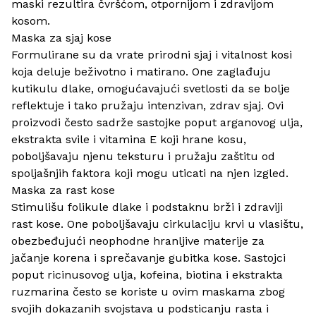
maski rezultira čvršćom, otpornijom i zdravijom
kosom.
Maska za sjaj kose
Formulirane su da vrate prirodni sjaj i vitalnost kosi
koja deluje beživotno i matirano. One zaglađuju
kutikulu dlake, omogućavajući svetlosti da se bolje
reflektuje i tako pružaju intenzivan, zdrav sjaj. Ovi
proizvodi često sadrže sastojke poput arganovog ulja,
ekstrakta svile i vitamina E koji hrane kosu,
poboljšavaju njenu teksturu i pružaju zaštitu od
spoljašnjih faktora koji mogu uticati na njen izgled.
Maska za rast kose
Stimulišu folikule dlake i podstaknu brži i zdraviji
rast kose. One poboljšavaju cirkulaciju krvi u vlasištu,
obezbeđujući neophodne hranljive materije za
jačanje korena i sprečavanje gubitka kose. Sastojci
poput ricinusovog ulja, kofeina, biotina i ekstrakta
ruzmarina često se koriste u ovim maskama zbog
svojih dokazanih svojstava u podsticanju rasta i