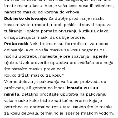
imate masnu kosu. Ako je vaša kosa suva ili oštećena,
nanesite masku od korena do vrhova.
Dubinsko delovanje:
Za dublje prodiranje maski,
kosu možete umotati u topli peškir ili staviti kapu za
tuširanje. Toplota pomaže otvaranju kutikula dlake,
omogućavajući maski da dublje prodre.
Preko noći:
Neki tretmani su formulisani za noćno
delovanje. Ako je vaša maska za kosu pogodna za
noćnu upotrebu, nanesite je pre spavanja i isperite
ujutro. Uvek proverite uputstva proizvođača pre nego
što ostavite masku preko noći.
Koliko držati masku za kosu?
Vreme delovanja pakovanja varira od proizvoda do
proizvoda, ali generalno iznosi
između 20 i 30
minuta
. Detaljno pročitajte uputstva na pakovanju
vaše maske kako biste znali tačno vreme koje je
potrebno za optimalne rezultate. Nakon što je maska
za kosu delovala, temeljno je isperite mlakom vodom.