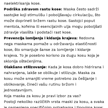
naelektrisanja kose.
Podrška zdravom rastu kose:
Maska često sadrži
sastojke koji stimulišu i poboljšavaju cirkulaciju, što
može doprineti bržem rastu kose. Sastojci poput
mentola, kofeina ili esencijalnih ulja mogu poboljšati
zdravlje vlasišta i podstaći rast kose.
Prevencija lomljenja i kidanja krajeva:
Redovna
nega maskama pomaže u održavanju elastičnosti
kose, što smanjuje šanse za lomljenje i kidanje
krajeva. To je posebno korisno za dugu kosu koja je
sklonija oštećenjima.
Olakšano stilizovanje:
Kada je kosa dobro hidrirana i
nahranjena, lakše se oblikuje i stilizuje. Maska za
kosu može smanjiti vreme potrebno za češljanje i
oblikovanje, čineći vašu rutinu bržom i
jednostavnijom.
Koja maska za kosu je pravi izbor za vas?
Postoji nekoliko različitih vrsta maski za kosu, a svaka
je namenjena specifičnim potrebama i tipovima kose: