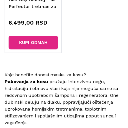
Perfector tretman za
kosu 118 ml
6.499,00 RSD
KUPI ODMAH
Koje benefite donosi maska za kosu?
Pakovanja za kosu
pružaju intenzivnu negu,
hidrataciju i obnovu vlasi koja nije moguća samo sa
redovnom upotrebom
šampona
i
regeneratora
. One
dubinski deluju na dlaku, popravljajući oštećenja
uzrokovana hemijskim tretmanima, toplotnim
stilizovanjem i spoljašnjim uticajima poput sunca i
zagađenja.