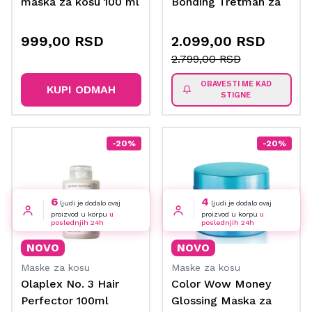
maska za kosu 100 ml
Bonding Tretman za
kosu
999,00 RSD
2.099,00 RSD
2.799,00 RSD
OBAVESTI ME KAD
KUPI ODMAH
STIGNE
-20%
-20%
6
4
ljudi je dodalo ovaj
ljudi je dodalo ovaj
proizvod u korpu
u
proizvod u korpu
u
poslednjih 24h
poslednjih 24h
NOVO
NOVO
Maske za kosu
Maske za kosu
Olaplex No. 3 Hair
Color Wow Money
Perfector 100ml
Glossing Maska za