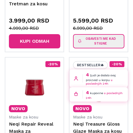
Tretman za kosu
3.999,00 RSD
5.599,00 RSD
4.999,00 RSD
6.999,00 RSD
OBAVESTI ME KAD
KUPI ODMAH
STIGNE
-20%
-20%
BESTSELLER🔥
4
ljudi je dodalo ovaj
proizvod u korpu
u
poslednjih 24h
4
kupovine
u poslednjih
24h
NOVO
NOVO
Maske za kosu
Maske za kosu
Neqi Repair Reveal
Neqi Treasure Gloss
Maska za
Glaze Maska za kosu