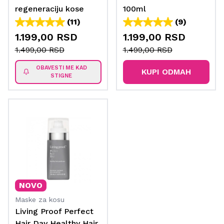
regeneraciju kose
100ml
250ml
(11)
(9)
1.199,00 RSD
1.199,00 RSD
1.499,00 RSD
1.499,00 RSD
OBAVESTI ME KAD
KUPI ODMAH
STIGNE
NOVO
Maske za kosu
Living Proof Perfect
Hair Day Healthy Hair