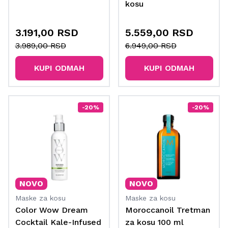
kosu
3.191,00 RSD
5.559,00 RSD
3.989,00 RSD
6.949,00 RSD
KUPI ODMAH
KUPI ODMAH
-20%
-20%
NOVO
NOVO
Maske za kosu
Maske za kosu
Color Wow Dream
Moroccanoil Tretman
Cocktail Kale-Infused
za kosu 100 ml