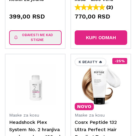
upotrebu 20 ml
(2)
399,00 RSD
770,00 RSD
OBAVESTI ME KAD
KUPI ODMAH
STIGNE
-25%
K BEAUTY 🔥
NOVO
Maske za kosu
Maske za kosu
Headshock Plex
Cosrx Peptide 132
System No. 2 hranjiva
Ultra Perfect Hair