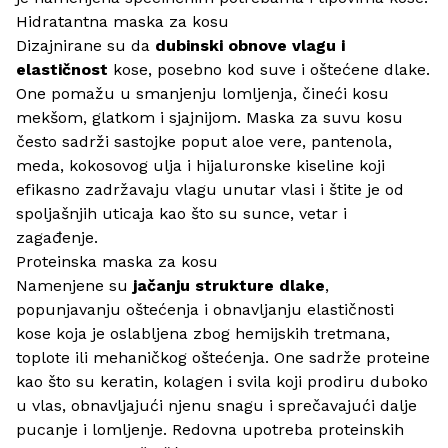
Hidratantna maska za kosu
Dizajnirane su da
dubinski obnove vlagu i
elastičnost
kose, posebno kod suve i oštećene dlake.
One pomažu u smanjenju lomljenja, čineći kosu
mekšom, glatkom i sjajnijom.
Maska za suvu kosu
često sadrži sastojke poput aloe vere, pantenola,
meda, kokosovog ulja i hijaluronske kiseline koji
efikasno zadržavaju vlagu unutar vlasi i štite je od
spoljašnjih uticaja kao što su sunce, vetar i
zagađenje.
Proteinska maska za kosu
Namenjene su
jačanju strukture dlake
,
popunjavanju oštećenja i obnavljanju elastičnosti
kose koja je oslabljena zbog hemijskih tretmana,
toplote ili mehaničkog oštećenja. One sadrže proteine
kao što su keratin, kolagen i svila koji prodiru duboko
u vlas, obnavljajući njenu snagu i sprečavajući dalje
pucanje i lomljenje. Redovna upotreba proteinskih