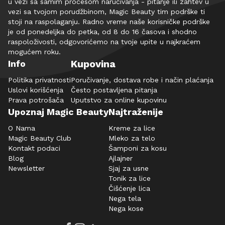
u vezi sa samim procesom naručivanja - pitanje ili zahtev u
vezi sa tvojom porudžbinom, Magic Beauty tim podrške ti
stoji na raspolaganju. Radno vreme naše korisničke podrške
je od ponedeljka do petka, od 8 do 16 časova i shodno
raspoloživosti, odgovorićemo na tvoje upite u najkraćem
mogućem roku.
Kupovina
Info
Politika privatnosti
Poručivanje, dostava robe i način plaćanja
Uslovi korišćenja
Često postavljena pitanja
Prava potrošača
Uputstvo za online kupovinu
Upoznaj Magic Beauty
Najtraženije
O Nama
Kreme za lice
Magic Beauty Club
Mleko za telo
Kontakt podaci
Šamponi za kosu
Blog
Ajlajner
Newsletter
Sjaj za usne
Tonik za lice
Čišćenje lica
Nega tela
Nega kose