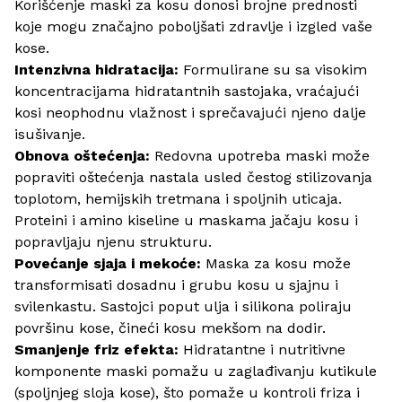
Korišćenje maski za kosu donosi brojne prednosti
koje mogu značajno poboljšati zdravlje i izgled vaše
kose.
Intenzivna hidratacija:
Formulirane su sa visokim
koncentracijama hidratantnih sastojaka, vraćajući
kosi neophodnu vlažnost i sprečavajući njeno dalje
isušivanje.
Obnova oštećenja:
Redovna upotreba maski može
popraviti oštećenja nastala usled čestog stilizovanja
toplotom, hemijskih tretmana i spoljnih uticaja.
Proteini i amino kiseline u maskama jačaju kosu i
popravljaju njenu strukturu.
Povećanje sjaja i mekoće:
Maska za kosu može
transformisati dosadnu i grubu kosu u sjajnu i
svilenkastu. Sastojci poput ulja i silikona poliraju
površinu kose, čineći kosu mekšom na dodir.
Smanjenje friz efekta:
Hidratantne i nutritivne
komponente maski pomažu u zaglađivanju kutikule
(spoljnjeg sloja kose), što pomaže u kontroli friza i