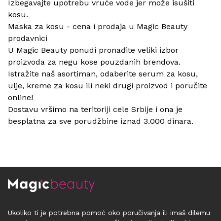
Izbegavajte upotrebu vruće vode jer može isušiti
kosu.
Maska za kosu - cena i prodaja u Magic Beauty
prodavnici
U
Magic Beauty
ponudi pronađite veliki izbor
proizvoda za negu kose
pouzdanih brendova.
Istražite naš asortiman, odaberite
serum za kosu
,
ulje,
kreme za kosu
ili neki drugi proizvod i poručite
online!
Dostavu vršimo na teritoriji cele Srbije i ona je
besplatna za sve porudžbine iznad 3.000 dinara.
Ukoliko ti je potrebna pomoć oko poručivanja ili imaš dilemu