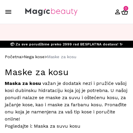
0
📦 Za sve porudžbine preko 2999 rsd BESPLATNA dostava! ✨
Početna
>
Nega kose
>
Maske za kosu
Maske za kosu
Maska za kosu
važan je dodatak nezi i pružiće vašoj
kosi dubinsku hidrataciju koja joj je potrebna. U našoj
ponudi nalaze se maske za suvu i oštećenu kosu, za
jačanje kose, kao i maske za farbanu kosu. Pronađite
onu koja je namenjena za vaš tip kose i poručite
online!
Pogledajte i:
Maska za suvu kosu