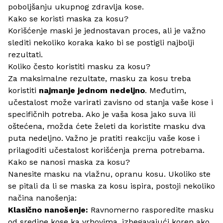
poboljšanju ukupnog zdravlja kose.
Kako se koristi maska za kosu?
Korišćenje maski je jednostavan proces, ali je važno
slediti nekoliko koraka kako bi se postigli najbolji
rezultati.
Koliko često koristiti masku za kosu?
Za maksimalne rezultate, masku za kosu treba
koristiti
najmanje jednom nedeljno
. Međutim,
učestalost može varirati zavisno od stanja vaše kose i
specifičnih potreba. Ako je vaša kosa jako suva ili
oštećena, možda ćete želeti da koristite masku dva
puta nedeljno. Važno je pratiti reakciju vaše kose i
prilagoditi učestalost korišćenja prema potrebama.
Kako se nanosi maska za kosu?
Nanesite masku na vlažnu, opranu kosu. Ukoliko ste
se pitali da li se maska za kosu ispira, postoji nekoliko
načina nanošenja:
Klasično nanošenje:
Ravnomerno rasporedite masku
od sredine kose ka vrhovima, izbegavajući koren ako