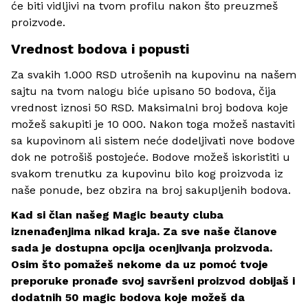
će biti vidljivi na tvom profilu nakon što preuzmeš
proizvode.
Vrednost bodova i popusti
Za svakih 1.000 RSD utrošenih na kupovinu na našem
sajtu na tvom nalogu biće upisano 50 bodova, čija
vrednost iznosi 50 RSD. Maksimalni broj bodova koje
možeš sakupiti je 10 000. Nakon toga možeš nastaviti
sa kupovinom ali sistem neće dodeljivati nove bodove
dok ne potrošiš postojeće. Bodove možeš iskoristiti u
svakom trenutku za kupovinu bilo kog proizvoda iz
naše ponude, bez obzira na broj sakupljenih bodova.
Kad si član našeg Magic beauty cluba
iznenađenjima nikad kraja. Za sve naše članove
sada je dostupna opcija ocenjivanja proizvoda.
Osim što pomažeš nekome da uz pomoć tvoje
preporuke pronađe svoj savršeni proizvod dobijaš i
dodatnih 50 magic bodova koje možeš da