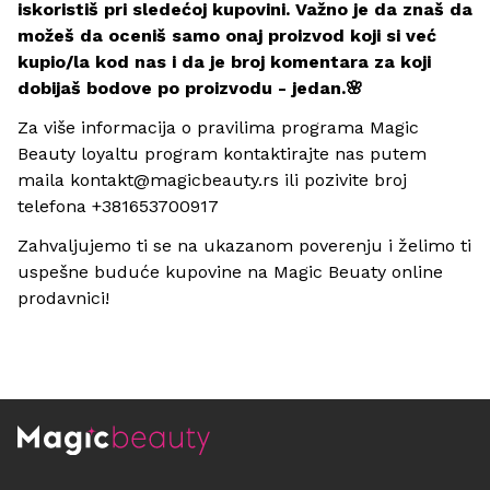
iskoristiš pri sledećoj kupovini. Važno je da znaš da
možeš da oceniš samo onaj proizvod koji si već
kupio/la kod nas i da je broj komentara za koji
dobijaš bodove po proizvodu - jedan.🌸
Za više informacija o pravilima programa Magic
Beauty loyaltu program kontaktirajte nas putem
maila kontakt@magicbeauty.rs ili pozivite broj
telefona +381653700917
Zahvaljujemo ti se na ukazanom poverenju i želimo ti
uspešne buduće kupovine na Magic Beuaty online
prodavnici!