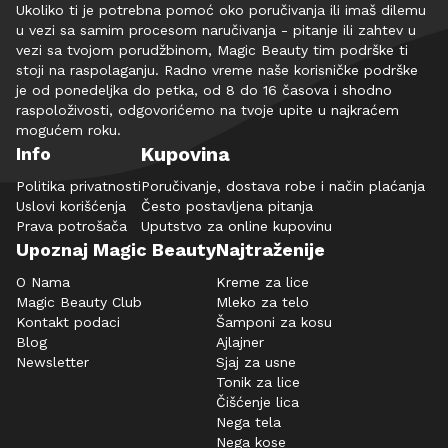
Ukoliko ti je potrebna pomoć oko poručivanja ili imaš dilemu
u vezi sa samim procesom naručivanja - pitanje ili zahtev u
vezi sa tvojom porudžbinom, Magic Beauty tim podrške ti
stoji na raspolaganju. Radno vreme naše korisničke podrške
je od ponedeljka do petka, od 8 do 16 časova i shodno
raspoloživosti, odgovorićemo na tvoje upite u najkraćem
mogućem roku.
Kupovina
Info
Politika privatnosti
Poručivanje, dostava robe i način plaćanja
Uslovi korišćenja
Često postavljena pitanja
Prava potrošača
Uputstvo za online kupovinu
Upoznaj Magic Beauty
Najtraženije
O Nama
Kreme za lice
Magic Beauty Club
Mleko za telo
Kontakt podaci
Šamponi za kosu
Blog
Ajlajner
Newsletter
Sjaj za usne
Tonik za lice
Čišćenje lica
Nega tela
Nega kose