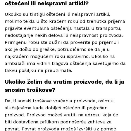
oštećeni ili neispravni artikli?
Ukoliko su ti stigli oštećeni ili neispravni artikli,
molimo te da u što kraćem roku od trenutka prijema
prijavite eventualna oštećenja nastala u transportu,
nedostajanje nekih delova ili neispravnost proizvoda.
Primljenu robu ste dužni da proverite po prijemu i
ako je došlo do greške, potrudićemo se da je u
najkraćem mogućem roku ispravimo. Ukoliko na
ambalaži ima vidnih tragova oštećenja savetujemo da
takvu pošiljku ne preuzimate.
Ukoliko želim da vratim proizvode, da li ja
snosim troškove?
Da, ti snosiš troškove vraćanja proizvoda, osim u
slučajevima kada dobiješ oštećen ili pogrešan
proizvod. Proizvod možeš vratiti na adresu koja će
biti dostavljena prilikom podnošenja zahteva za
povrat. Povrat proizvoda možeš izvršiti uz pomoć