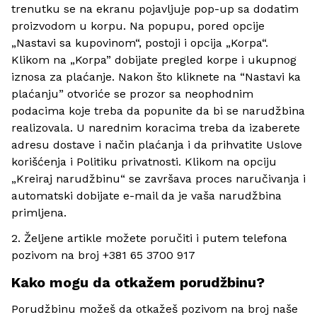
trenutku se na ekranu pojavljuje pop-up sa dodatim
proizvodom u korpu. Na popupu, pored opcije
„Nastavi sa kupovinom“, postoji i opcija „Korpa“.
Klikom na „Korpa” dobijate pregled korpe i ukupnog
iznosa za plaćanje. Nakon što kliknete na “Nastavi ka
plaćanju” otvoriće se prozor sa neophodnim
podacima koje treba da popunite da bi se narudžbina
realizovala. U narednim koracima treba da izaberete
adresu dostave i način plaćanja i da prihvatite Uslove
korišćenja i Politiku privatnosti. Klikom na opciju
„Kreiraj narudžbinu“ se završava proces naručivanja i
automatski dobijate e-mail da je vaša narudžbina
primljena.
2. Željene artikle možete poručiti i putem telefona
pozivom na broj +381 65 3700 917
Kako mogu da otkažem porudžbinu?
Porudžbinu možeš da otkažeš pozivom na broj naše