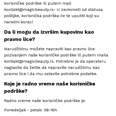
korisničke podrške ili putem mail
kontakt@magicbeauty.rs- U zavisnosti od statusa
pošiljke, korisnička podrška će te uputiti koji su
naredni koraci
Da li mogu da izvršim kupovinu kao
pravno lice?
Narudžbinu možete napraviti kao pravno lice
pozivanjem naše korisničke podrške ili putem maila
kontakt@magicbeauty.rs. Potrebno je da operateru
naglasite da želite da napravite narudžbinu kao
pravno lice i da mu ostavite potrebne podatke.
Koje je radno vreme naše korisničke
podrške?
Radno vreme naše korisničke podrške je:
Ponedeljak - petak: 08-16h