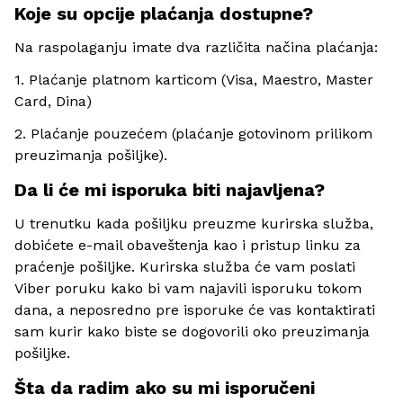
Koje su opcije plaćanja dostupne?
Na raspolaganju imate dva različita načina plaćanja:
1. Plaćanje platnom karticom (Visa, Maestro, Master
Card, Dina)
2. Plaćanje pouzećem (plaćanje gotovinom prilikom
preuzimanja pošiljke).
Da li će mi isporuka biti najavljena?
U trenutku kada pošiljku preuzme kurirska služba,
dobićete e-mail obaveštenja kao i pristup linku za
praćenje pošiljke. Kurirska služba će vam poslati
Viber poruku kako bi vam najavili isporuku tokom
dana, a neposredno pre isporuke će vas kontaktirati
sam kurir kako biste se dogovorili oko preuzimanja
pošiljke.
Šta da radim ako su mi isporučeni