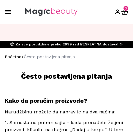
0
📦 Za sve porudžbine preko 2999 rsd BESPLATNA dostava! ✨
Početna
>
Često postavljena pitanja
Često postavljena pitanja
Kako da poručim proizvode?
Narudžbinu možete da napravite na dva načina:
1. Samostalno putem sajta - kada pronađete željeni
proizvod, kliknite na dugme „Dodaj u korpu“. U tom