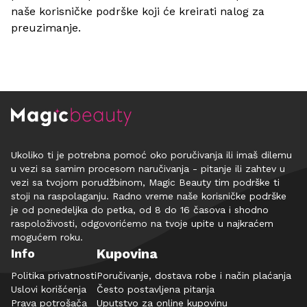
naše korisničke podrške koji će kreirati nalog za
preuzimanje.
Ukoliko ti je potrebna pomoć oko poručivanja ili imaš dilemu
u vezi sa samim procesom naručivanja - pitanje ili zahtev u
vezi sa tvojom porudžbinom, Magic Beauty tim podrške ti
stoji na raspolaganju. Radno vreme naše korisničke podrške
je od ponedeljka do petka, od 8 do 16 časova i shodno
raspoloživosti, odgovorićemo na tvoje upite u najkraćem
mogućem roku.
Kupovina
Info
Politika privatnosti
Poručivanje, dostava robe i način plaćanja
Uslovi korišćenja
Često postavljena pitanja
Prava potrošača
Uputstvo za online kupovinu