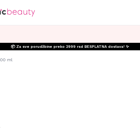
📦 Za sve porudžbine preko 2999 rsd BESPLATNA dostava! ✨
200 ml
l