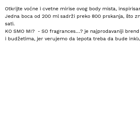
Otkrijte voćne i cvetne mirise ovog body mista, inspiris
Jedna boca od 200 ml sadrži preko 800 prskanja, što zna
sati.
KO SMO MI? - SO fragrances…? je najprodavaniji brend b
i budžetima, jer verujemo da lepota treba da bude inkluz