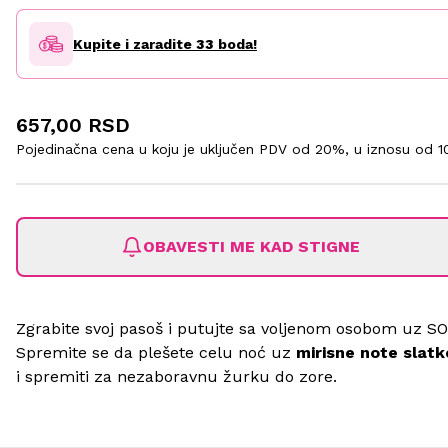
Kupite i zaradite
33
boda!
657,00 RSD
Pojedinačna cena u koju je uključen PDV od 20%, u iznosu od
1
OBAVESTI ME KAD STIGNE
Zgrabite svoj pasoš i putujte sa voljenom osobom uz SO.
Spremite se da plešete celu noć uz
mirisne note slatk
i spremiti za nezaboravnu žurku do zore.