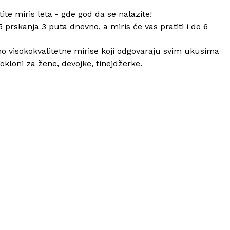
te miris leta - gde god da se nalazite!
rskanja 3 puta dnevno, a miris će vas pratiti i do 6
o visokokvalitetne mirise koji odgovaraju svim ukusima
kloni za žene, devojke, tinejdžerke.