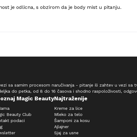
jnost je odlicna, s obzirom da je body mist u pitanju.
vezi sa samim procesom naručivanja - pitanje ili zahtev u vezi sa
deljka do petka, od 8 do 16 časova i shodno raspoloživosti, odgo
oznaj Magic Beauty
Najtraženije
Nama
Kreme za lice
ic Beauty Club
Mleko za telo
takt podaci
Šamponi za kosu
og
Ajlajner
sletter
Sjaj za usne