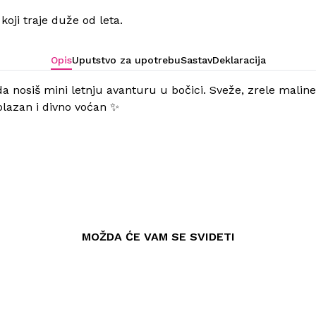
oji traje duže od leta.
Opis
Uputstvo za upotrebu
Sastav
Deklaracija
a nosiš mini letnju avanturu u bočici. Sveže, zrele mali
prolazan i divno voćan ✨
MOŽDA ĆE VAM SE SVIDETI