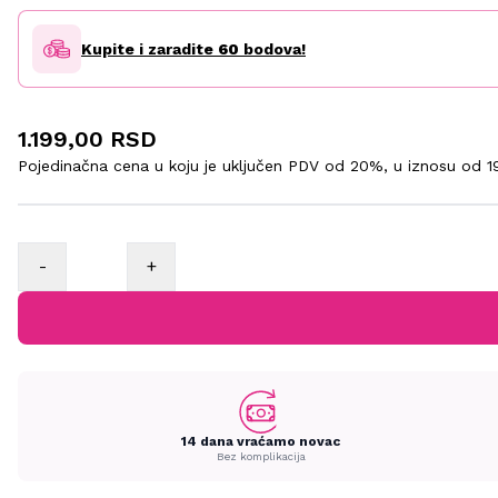
Kupite i zaradite
60
bodova!
1.199,00 RSD
Pojedinačna cena u koju je uključen PDV od 20%, u iznosu od
1
-
+
14 dana vraćamo novac
Bez komplikacija