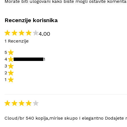
Morate biti ulogovani kako biste mogli ostavite komenta
Recenzije korisnika
4.00
1 Recenzije
5
4
1
3
2
1
Cloud/br 540 kopija,mirise skupo I elegantno Dodajete