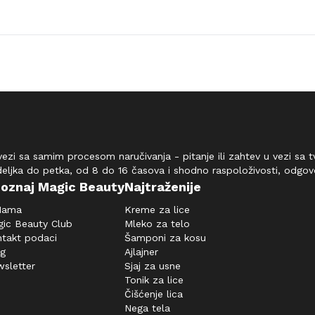
vezi sa samim procesom naručivanja - pitanje ili zahtev u vezi sa
deljka do petka, od 8 do 16 časova i shodno raspoloživosti, odgo
oznaj Magic Beauty
Najtraženije
Nama
Kreme za lice
ic Beauty Club
Mleko za telo
takt podaci
Šamponi za kosu
og
Ajlajner
sletter
Sjaj za usne
Tonik za lice
Čišćenje lica
Nega tela