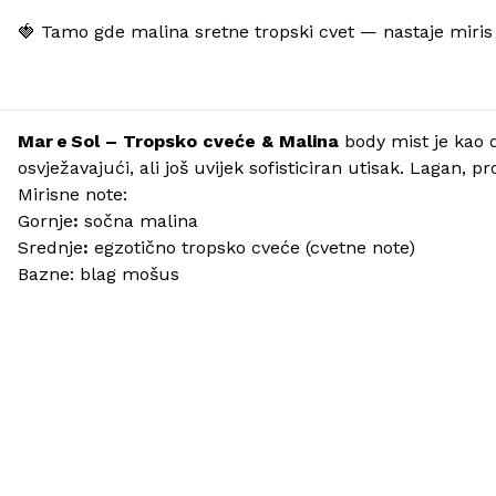
🍓 Tamo gde malina sretne tropski cvet — nastaje miris k
Mar e Sol – Tropsko cveće & Malina
body mist je kao d
osvježavajući, ali još uvijek sofisticiran utisak. Lagan, 
Mirisne note:
Gornje
:
sočna malina
Srednje
:
egzotično tropsko cveće (cvetne note)
Bazne: blag mošus