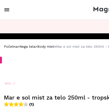
Početna
>
Nega tela
>
Body mist
>
Mar e sol mist za telo 250ml -
Mar e sol mist za telo 250ml - trops
(1)