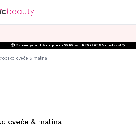
📦 Za sve porudžbine preko 2999 rsd BESPLATNA dostava! ✨
 tropsko cveće & malina
ko cveće & malina