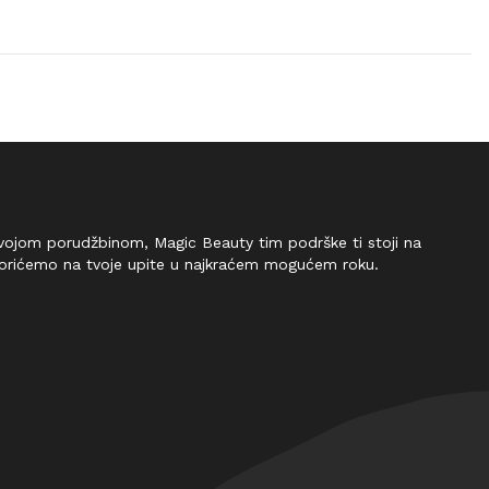
 tvojom porudžbinom, Magic Beauty tim podrške ti stoji na
vorićemo na tvoje upite u najkraćem mogućem roku.