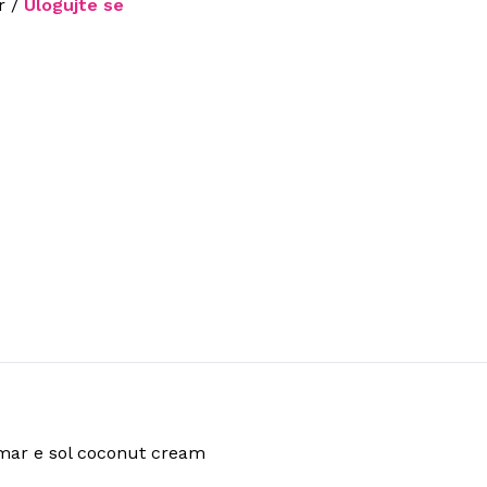
r /
Ulogujte se
 mar e sol coconut cream