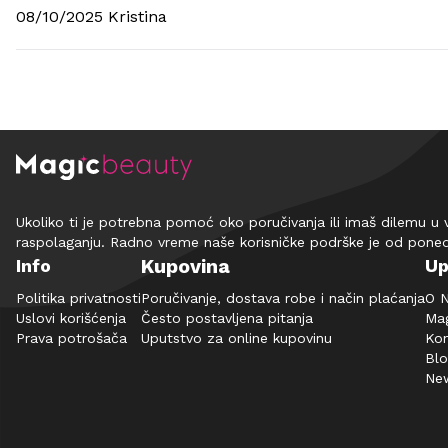
08/10/2025 Kristina
Ukoliko ti je potrebna pomoć oko poručivanja ili imaš dilemu u 
raspolaganju. Radno vreme naše korisničke podrške je od pone
Kupovina
Info
Up
Politika privatnosti
Poručivanje, dostava robe i način plaćanja
O 
Uslovi korišćenja
Često postavljena pitanja
Mag
Prava potrošača
Uputstvo za online kupovinu
Kon
Bl
New