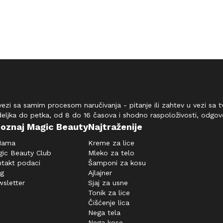
vezi sa samim procesom naručivanja - pitanje ili zahtev u vezi sa
deljka do petka, od 8 do 16 časova i shodno raspoloživosti, odgo
oznaj Magic Beauty
Najtraženije
Nama
Kreme za lice
ic Beauty Club
Mleko za telo
takt podaci
Šamponi za kosu
og
Ajlajner
sletter
Sjaj za usne
Tonik za lice
Čišćenje lica
Nega tela
Nega kose