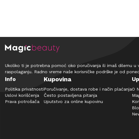
Ukoliko ti je potrebna pomoć oko poručivanja ili imaš dilemu u 
raspolaganju. Radno vreme naše korisničke podrške je od pone
Kupovina
Info
Up
Politika privatnosti
Poručivanje, dostava robe i način plaćanja
O 
Uslovi korišćenja
Često postavljena pitanja
Mag
Prava potrošača
Uputstvo za online kupovinu
Kon
Bl
New