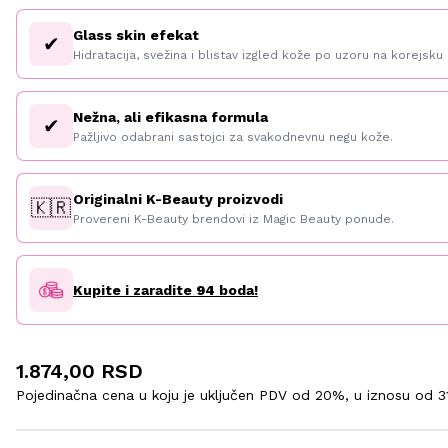
Glass skin efekat
✔
Hidratacija, svežina i blistav izgled kože po uzoru na korejsku 
Nežna, ali efikasna formula
✔
Pažljivo odabrani sastojci za svakodnevnu negu kože.
Originalni K-Beauty proizvodi
🇰🇷
Provereni K-Beauty brendovi iz Magic Beauty ponude.
Kupite i zaradite
94
boda!
1.874,00 RSD
Pojedinačna cena u koju je uključen PDV od 20%, u iznosu od
3