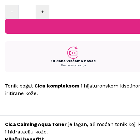
-
+
14 dana vraćamo novac
Bez komplikacija
Tonik bogat
Cica kompleksom
i hijaluronskom kiselino
iritirane kože.
Cica Calming Aqua Toner
je lagan, ali moćan tonik koj
i hidrataciju kože.
Ključni benefiti: