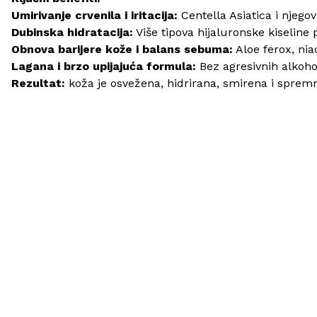
Umirivanje crvenila i iritacija:
Centella Asiatica i njegov
Dubinska hidratacija:
Više tipova hijaluronske kiseline 
Obnova barijere kože i balans sebuma:
Aloe ferox, nia
Lagana i brzo upijajuća formula:
Bez agresivnih alkohol
Rezultat:
koža je osvežena, hidrirana, smirena i spremn