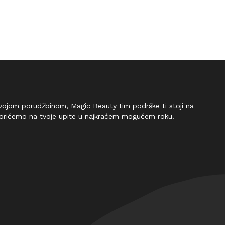
 tvojom porudžbinom, Magic Beauty tim podrške ti stoji na
vorićemo na tvoje upite u najkraćem mogućem roku.