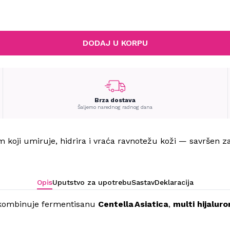
DODAJ U KORPU
Brza dostava
Šaljemo narednog radnog dana
m koji umiruje, hidrira i vraća ravnotežu koži — savršen z
Opis
Uputstvo za upotrebu
Sastav
Deklaracija
i kombinuje fermentisanu
Centella Asiatica
,
multi hijalur