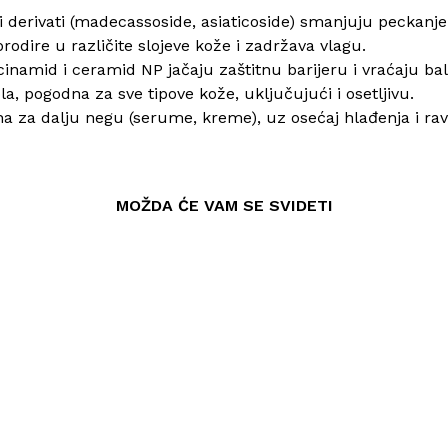
i derivati (madecassoside, asiaticoside) smanjuju peckanje 
prodire u različite slojeve kože i zadržava vlagu.
cinamid i ceramid NP jačaju zaštitnu barijeru i vraćaju ba
a, pogodna za sve tipove kože, uključujući i osetljivu.
a za dalju negu (serume, kreme), uz osećaj hlađenja i ra
MOŽDA ĆE VAM SE SVIDETI