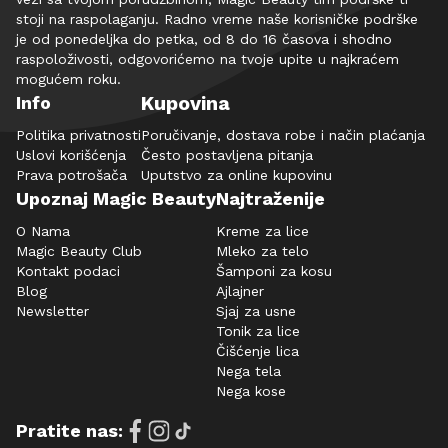
stoji na raspolaganju. Radno vreme naše korisničke podrške
je od ponedeljka do petka, od 8 do 16 časova i shodno
raspoloživosti, odgovorićemo na tvoje upite u najkraćem
mogućem roku.
Kupovina
Info
Politika privatnosti
Poručivanje, dostava robe i način plaćanja
Uslovi korišćenja
Često postavljena pitanja
Prava potrošača
Uputstvo za online kupovinu
Upoznaj Magic Beauty
Najtraženije
O Nama
Kreme za lice
Magic Beauty Club
Mleko za telo
Kontakt podaci
Šamponi za kosu
Blog
Ajlajner
Newsletter
Sjaj za usne
Tonik za lice
Čišćenje lica
Nega tela
Nega kose
Pratite nas: