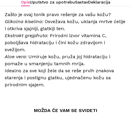
Opis
Uputstvo za upotrebu
Sastav
Deklaracija
Zašto je ovaj tonik pravo rešenje za vašu kožu?
Glikolna kiselina
: Osvežava kožu, uklanja mrtve ćelije
i otkriva sjajniji, glatkiji ten.
Ekstrakt grejpfruta
: Prirodni izvor vitamina C,
poboljšava hidrataciju i čini kožu zdravijom i
svežijom.
Aloe vera
: Umiruje kožu, pruža joj hidrataciju i
pomaže u smanjenju tamnih mrlja.
Idealno za sve koji žele da se reše prvih znakova
starenja i postignu glatku, ujednačenu kožu sa
prirodnim sjajem.
MOŽDA ĆE VAM SE SVIDETI