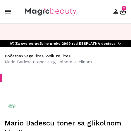
0
📦 Za sve porudžbine preko 2999 rsd BESPLATNA dostava! ✨
Početna
>
Nega lica
>
Tonik za lice
>
Mario Badescu toner sa glikolnom kiselinom
Mario Badescu toner sa glikolnom