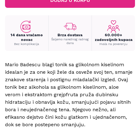
DODAJ U KORPU
14 dana vraćamo
Brza dostava
60.000+
novac
Šaljemo narednog radnog
zadovoljnih kupaca
dana
Bez komplikacija
Hvala na poverenju
Mario Badescu blagi tonik sa glikolnom kiselinom
idealan je za one koji žele da osveže svoj ten, smanje
znakove starenja i postignu mladalački izgled.
Ovaj
tonik bez alkohola sa glikolnom kiselinom, aloe
verom i ekstraktom grejpfruta pruža dubinsku
hidrataciju i obnavlja kožu, smanjujući pojavu sitnih
bora i neujednačenog tena. Njegovo nežno, ali
efikasno dejstvo čini kožu glatkom i ujednačenom,
dok se bore postepeno smanjuju.