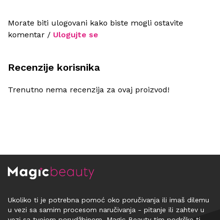
Morate biti ulogovani kako biste mogli ostavite
komentar /
Ulogujte se
Recenzije korisnika
Trenutno nema recenzija za ovaj proizvod!
Ukoliko ti je potrebna pomoć oko poručivanja ili imaš dilemu
u vezi sa samim procesom naručivanja - pitanje ili zahtev u
vezi sa tvojom porudžbinom, Magic Beauty tim podrške ti