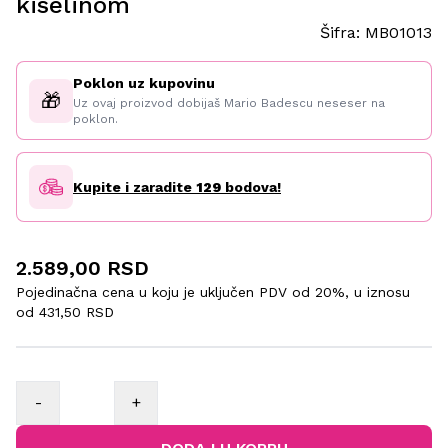
kiselinom
Šifra:
MB01013
Poklon uz kupovinu
🎁
Uz ovaj proizvod dobijaš Mario Badescu neseser na
poklon.
Kupite i zaradite
129
bodova!
2.589,00 RSD
Pojedinačna cena u koju je uključen PDV od 20%, u iznosu
od
431,50 RSD
-
+