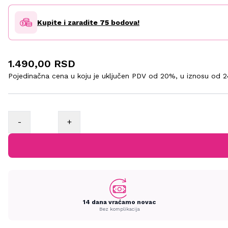
Kupite i zaradite
75
bodova!
1.490,00 RSD
Pojedinačna cena u koju je uključen PDV od 20%, u iznosu od
2
-
+
14 dana vraćamo novac
Bez komplikacija