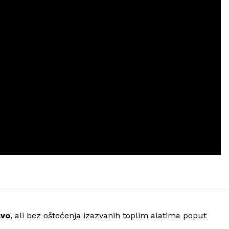
avo
, ali bez oštećenja izazvanih toplim alatima poput