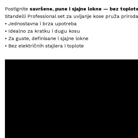
Postignite
savršene, pune i sjajne lokne — bez toplote
Standelli Professional set za uvijanje kose pruža prirod
• Jednostavna i brza upotreba
• Idealno za kratku i dugu kosu
• Za guste, definisane i sjajne lokne
• Bez električnih stajlera i toplote