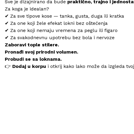
Sve je dizajnirano da bude
praktično, trajno i jednost
Za koga je idealan?
✔ Za sve tipove kose — tanka, gusta, duga ili kratka
✔ Za one koji žele efekat lokni bez oštećenja
✔ Za one koji nemaju vremena za peglu ili figaro
✔ Za svakodnevnu upotrebu bez bola i nervoze
Zaboravi tople stilere.
Pronađi svoj prirodni volumen.
Probudi se sa loknama.
👉
Dodaj u korpu
i otkrij kako lako može da izgleda tvo