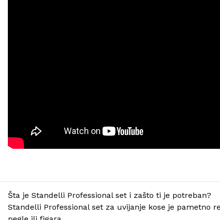
Šta je Standelli Professional set i zašto ti je potreban?
Standelli Professional set za uvijanje kose je pametno r
pegle ili figara.