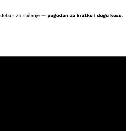
 i udoban za nošenje —
pogodan za kratku i dugu kosu
.