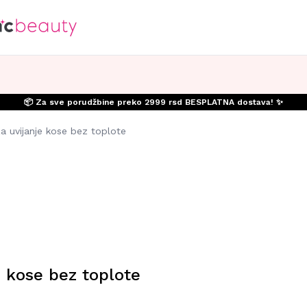
📦 Za sve porudžbine preko 2999 rsd BESPLATNA dostava! ✨
za uvijanje kose bez toplote
e kose bez toplote