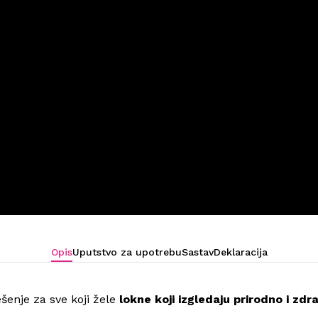
Opis
Uputstvo za upotrebu
Sastav
Deklaracija
ešenje za sve koji žele
lokne koji izgledaju prirodno i zdr