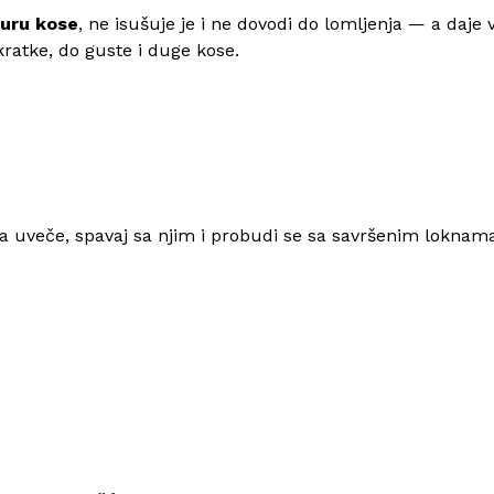
turu kose
, ne isušuje je i ne dovodi do lomljenja — a daje
kratke, do guste i duge kose.
ti ga uveče, spavaj sa njim i probudi se sa savršenim lokna