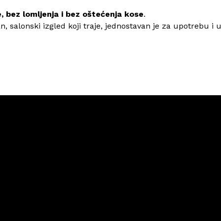
, bez lomljenja i bez oštećenja kose
.
an, salonski izgled koji traje, jednostavan je za upotrebu