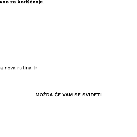
avno za korišćenje
.
ja nova rutina ✨
MOŽDA ĆE VAM SE SVIDETI