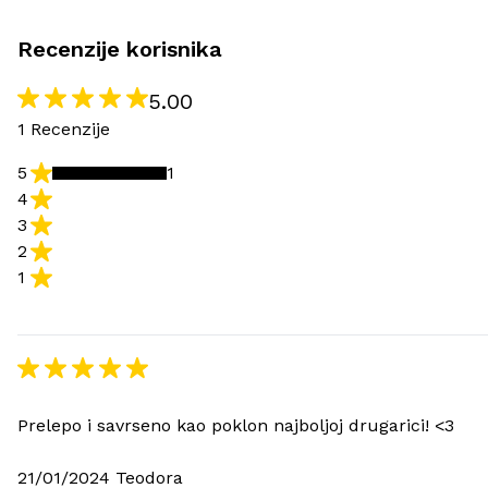
Recenzije korisnika
5.00
1 Recenzije
5
1
4
3
2
1
Prelepo i savrseno kao poklon najboljoj drugarici! <3
21/01/2024 Teodora