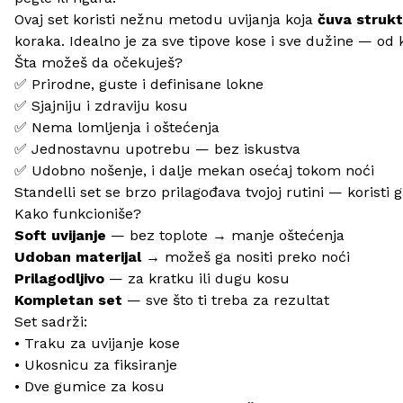
Ovaj set koristi nežnu metodu uvijanja koja
čuva struk
koraka. Idealno je za sve tipove kose i sve dužine — od 
Šta možeš da očekuješ?
✅ Prirodne, guste i definisane lokne
✅ Sjajniju i zdraviju kosu
✅ Nema lomljenja i oštećenja
✅ Jednostavnu upotrebu — bez iskustva
✅ Udobno nošenje, i dalje mekan osećaj tokom noći
Standelli set se brzo prilagođava tvojoj rutini — koris
Kako funkcioniše?
Soft uvijanje
— bez toplote → manje oštećenja
Udoban materijal
→ možeš ga nositi preko noći
Prilagodljivo
— za kratku ili dugu kosu
Kompletan set
— sve što ti treba za rezultat
Set sadrži:
• Traku za uvijanje kose
• Ukosnicu za fiksiranje
• Dve gumice za kosu