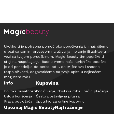
Ukoliko ti je potrebna pomoć oko poručivanja ili imaš dilemu
u vezi sa samim procesom naručivanja - pitanje ili zahtev u
vezi sa tvojom porudžbinom, Magic Beauty tim podrške ti
stoji na raspolaganju. Radno vreme naše korisničke podrške
je od ponedeljka do petka, od 8 do 16 časova i shodno
raspoloživosti, odgovorićemo na tvoje upite u najkraćem
mogućem roku.
Kupovina
Info
Politika privatnosti
Poručivanje, dostava robe i način plaćanja
Uslovi korišćenja
Često postavljena pitanja
Prava potrošača
Uputstvo za online kupovinu
Upoznaj Magic Beauty
Najtraženije