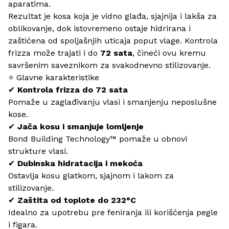
aparatima.
Rezultat je kosa koja je vidno glađa, sjajnija i lakša za
oblikovanje, dok istovremeno ostaje hidrirana i
zaštićena od spoljašnjih uticaja poput vlage. Kontrola
frizza može trajati i do
72 sata
, čineći ovu kremu
savršenim saveznikom za svakodnevno stilizovanje.
⭐ Glavne karakteristike
✔
Kontrola frizza do 72 sata
Pomaže u zaglađivanju vlasi i smanjenju neposlušne
kose.
✔
Jača kosu i smanjuje lomljenje
Bond Building Technology™ pomaže u obnovi
strukture vlasi.
✔
Dubinska hidratacija i mekoća
Ostavlja kosu glatkom, sjajnom i lakom za
stilizovanje.
✔
Zaštita od toplote do 232°C
Idealno za upotrebu pre feniranja ili korišćenja pegle
i figara.