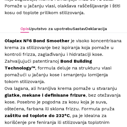
Pomaže u jačanju vlasi, olakšava raščešljavanje i štiti
kosu od toplote prilikom stilizovanja.
Opis
Uputstvo za upotrebu
Sastav
Deklaracija
Olaplex Nº6 Bond Smoother
je visoko koncentrisana
krema za stilizovanje bez ispiranja koja pomaže u
kontroli frizza, zaglađivanju i hidrataciji kose.
Zahvaljujući patentiranoj
Bond Building
Technology™
, formula deluje na strukturu vlasi
pomažući u jačanju kose i smanjenju lomljenja
tokom stilizovanja.
Ova lagana, ali hranljiva krema pomaže u stvaranju
glatke, mekane i definisane frizure
, bez otežavanja
kose. Posebno je pogodna za kosu koja je suva,
oštećena, farbana ili sklona frizzu. Formula pruža
zaštitu od toplote do 232°C
, pa je idealna za
korišćenje pre feniranja ili stilizovanja toplotnim