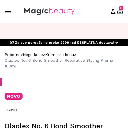
0
📦 Za sve porudžbine preko 2999 rsd BESPLATNA dostava! ✨
Početna
>
Nega kose
>
Kreme za kosu
>
Olaplex No. 6 Bond Smoother Reparative Styling Krema
100ml
NOVO
Olaplex No. 6 Bond Smoother