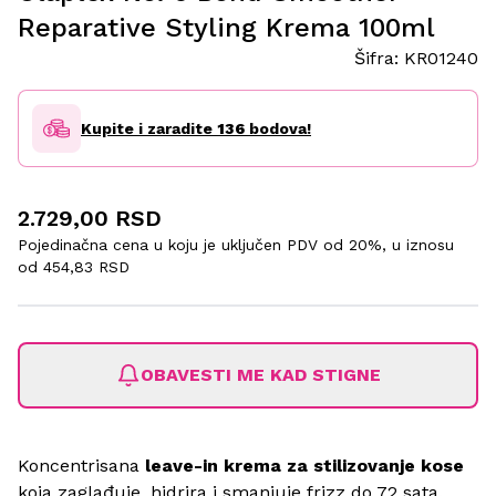
Reparative Styling Krema 100ml
Šifra:
KR01240
Kupite i zaradite
136
bodova!
2.729,00 RSD
Pojedinačna cena u koju je uključen PDV od 20%, u iznosu
od
454,83 RSD
OBAVESTI ME KAD STIGNE
Koncentrisana
leave-in krema za stilizovanje kose
koja zaglađuje, hidrira i smanjuje frizz do 72 sata.