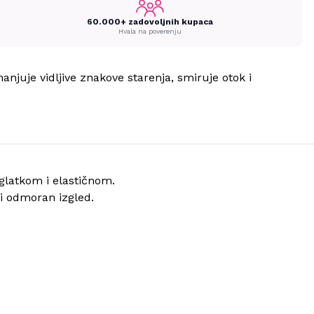
60.000+ zadovoljnih kupaca
Hvala na poverenju
njuje vidljive znakove starenja, smiruje otok i
 glatkom i elastičnom.
 i odmoran izgled.