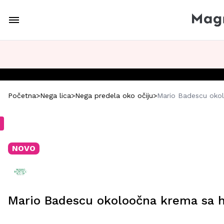
Početna
>
Nega lica
>
Nega predela oko očiju
>
Mario Badescu okol
NOVO
Mario Badescu okoloočna krema sa h