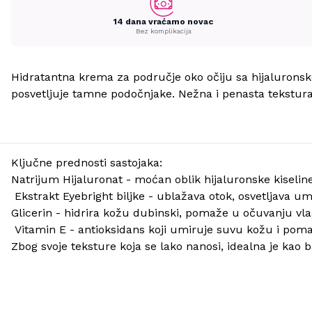
14 dana vraćamo novac
Bez komplikacija
Hidratantna krema za područje oko očiju sa hijaluronsko
posvetljuje tamne podočnjake. Nežna i penasta tekstura 
Ključne prednosti sastojaka:
Natrijum Hijaluronat - moćan oblik hijaluronske kiseline 
Ekstrakt Eyebright biljke - ublažava otok, osvetljava u
Glicerin - hidrira kožu dubinski, pomaže u očuvanju vlage
Vitamin E - antioksidans koji umiruje suvu kožu i pomaž
Zbog svoje teksture koja se lako nanosi, idealna je kao