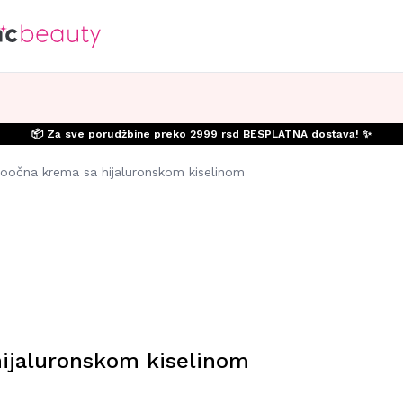
📦 Za sve porudžbine preko 2999 rsd BESPLATNA dostava! ✨
oočna krema sa hijaluronskom kiselinom
ijaluronskom kiselinom