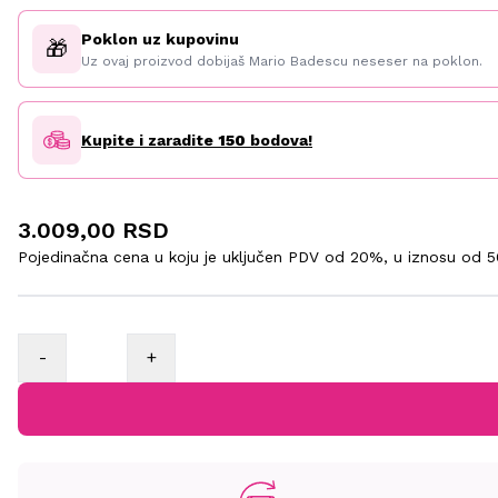
Poklon uz kupovinu
🎁
Uz ovaj proizvod dobijaš Mario Badescu neseser na poklon.
Kupite i zaradite
150
bodova!
3.009,00 RSD
Pojedinačna cena u koju je uključen PDV od 20%, u iznosu od
5
-
+