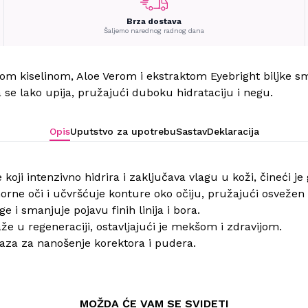
Brza dostava
Šaljemo narednog radnog dana
m kiselinom, Aloe Verom i ekstraktom Eyebright biljke sma
se lako upija, pružajući duboku hidrataciju i negu.
Opis
Uputstvo za upotrebu
Sastav
Deklaracija
koji intenzivno hidrira i zaključava vlagu u koži, čineći je
morne oči i učvršćuje konture oko očiju, pružajući osvežen
 i smanjuje pojavu finih linija i bora.
e u regeneraciji, ostavljajući je mekšom i zdravijom.
 baza za nanošenje korektora i pudera.
MOŽDA ĆE VAM SE SVIDETI