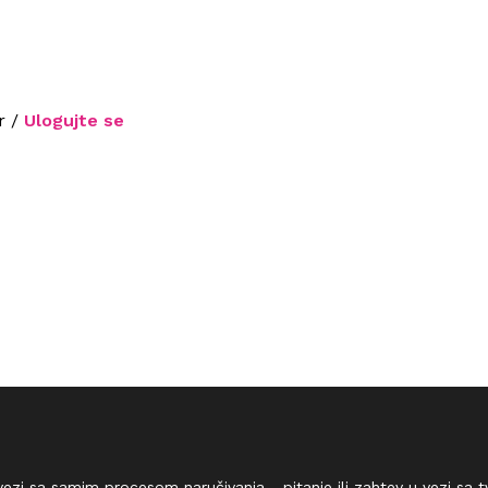
r /
Ulogujte se
vezi sa samim procesom naručivanja - pitanje ili zahtev u vezi sa