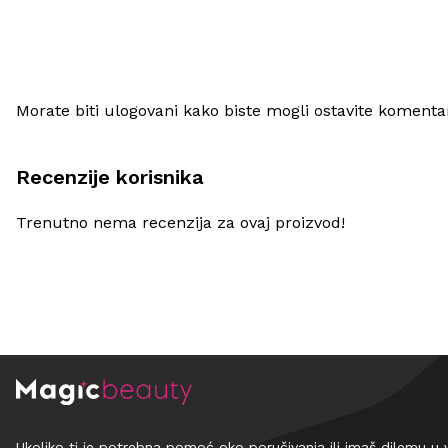
Morate biti ulogovani kako biste mogli ostavite komenta
Recenzije korisnika
Trenutno nema recenzija za ovaj proizvod!
Ukoliko ti je potrebna pomoć oko poručivanja ili imaš dilemu u 