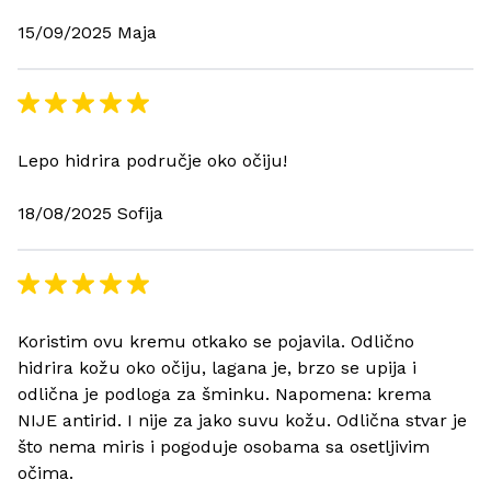
15/09/2025 Maja
Lepo hidrira područje oko očiju!
18/08/2025 Sofija
Koristim ovu kremu otkako se pojavila. Odlično
hidrira kožu oko očiju, lagana je, brzo se upija i
odlična je podloga za šminku. Napomena: krema
NIJE antirid. I nije za jako suvu kožu. Odlična stvar je
što nema miris i pogoduje osobama sa osetljivim
očima.