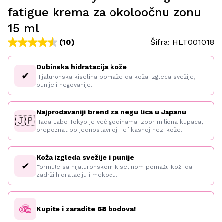
fatigue krema za okoloočnu zonu
15 ml
(10)
Šifra:
HLT001018
Dubinska hidratacija kože
✔
Hijaluronska kiselina pomaže da koža izgleda svežije,
punije i negovanije.
Najprodavaniji brend za negu lica u Japanu
🇯🇵
Hada Labo Tokyo je već godinama izbor miliona kupaca,
prepoznat po jednostavnoj i efikasnoj nezi kože.
Koža izgleda svežije i punije
✔
Formule sa hijaluronskom kiselinom pomažu koži da
zadrži hidrataciju i mekoću.
Kupite i zaradite
68
bodova!