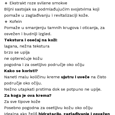
🔹 Ekstrakt roze svilene smokve
Biljni sastojak sa podmlađujućim svojstvima koji
pomaže u zaglađivanju i revitalizaciji kože.
🔹 Kofein
Pomaže u smanjenju tamnih krugova i oticanja, za
osvežen i budniji izgled.
Tekstura i osećaj na koži:
lagana, nežna tekstura
brzo se upija
ne opterećuje kožu
pogodna i za osetljivo područje oko očiju
Kako se koristi?
Naneti malu količinu kreme
ujutru i uveče
na čisto
područje oko očiju.
Nežno utapkati prstima dok se potpuno ne upije.
Za koga je ova krema?
Za sve tipove kože
Posebno pogodna za osetljivu kožu oko očiju
Idealna ako želiš
hidrataciju, zaglađivanje i osvežen