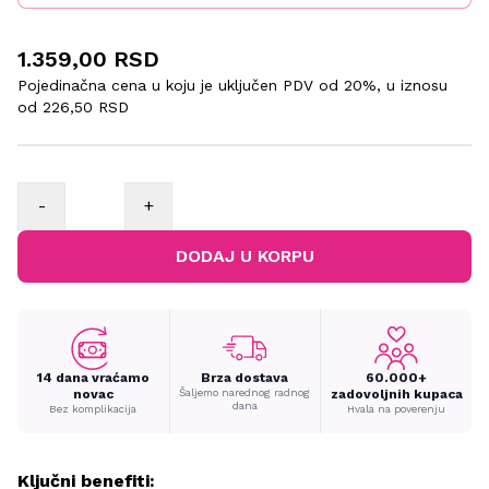
1.359,00 RSD
Pojedinačna cena u koju je uključen PDV od 20%, u iznosu
od
226,50 RSD
-
+
DODAJ U KORPU
14 dana vraćamo
Brza dostava
60.000+
novac
Šaljemo narednog radnog
zadovoljnih kupaca
dana
Bez komplikacija
Hvala na poverenju
Ključni benefiti: