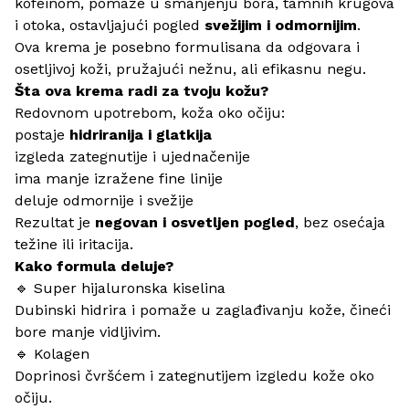
kofeinom, pomaže u smanjenju bora, tamnih krugova
i otoka, ostavljajući pogled
svežijim i odmornijim
.
Ova krema je posebno formulisana da odgovara i
osetljivoj koži, pružajući nežnu, ali efikasnu negu.
Šta ova krema radi za tvoju kožu?
Redovnom upotrebom, koža oko očiju:
postaje
hidriranija i glatkija
izgleda zategnutije i ujednačenije
ima manje izražene fine linije
deluje odmornije i svežije
Rezultat je
negovan i osvetljen pogled
, bez osećaja
težine ili iritacija.
Kako formula deluje?
🔹 Super hijaluronska kiselina
Dubinski hidrira i pomaže u zaglađivanju kože, čineći
bore manje vidljivim.
🔹 Kolagen
Doprinosi čvršćem i zategnutijem izgledu kože oko
očiju.