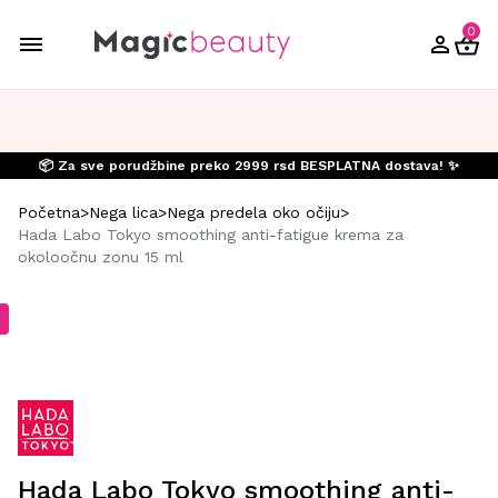
0
📦 Za sve porudžbine preko 2999 rsd BESPLATNA dostava! ✨
Početna
>
Nega lica
>
Nega predela oko očiju
>
Hada Labo Tokyo smoothing anti-fatigue krema za
okoloočnu zonu 15 ml
Hada Labo Tokyo smoothing anti-