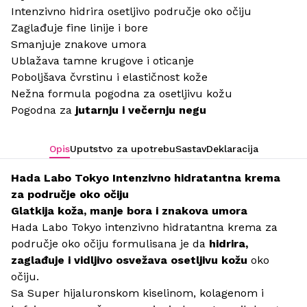
Intenzivno hidrira osetljivo područje oko očiju
Zaglađuje fine linije i bore
Smanjuje znakove umora
Ublažava tamne krugove i oticanje
Poboljšava čvrstinu i elastičnost kože
Nežna formula pogodna za osetljivu kožu
Pogodna za
jutarnju i večernju negu
Opis
Uputstvo za upotrebu
Sastav
Deklaracija
Hada Labo Tokyo Intenzivno hidratantna krema
za područje oko očiju
Glatkija koža, manje bora i znakova umora
Hada Labo Tokyo intenzivno hidratantna krema za
područje oko očiju formulisana je da
hidrira,
zaglađuje i vidljivo osvežava osetljivu kožu
oko
očiju.
Sa Super hijaluronskom kiselinom, kolagenom i