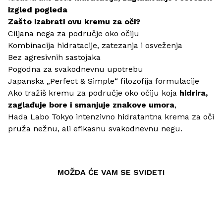
izgled pogleda
Zašto izabrati ovu kremu za oči?
Ciljana nega za područje oko očiju
Kombinacija hidratacije, zatezanja i osveženja
Bez agresivnih sastojaka
Pogodna za svakodnevnu upotrebu
Japanska „Perfect & Simple“ filozofija formulacije
Ako tražiš kremu za područje oko očiju koja
hidrira,
zaglađuje bore i smanjuje znakove umora
,
Hada Labo Tokyo intenzivno hidratantna krema za oči
pruža nežnu, ali efikasnu svakodnevnu negu.
MOŽDA ĆE VAM SE SVIDETI