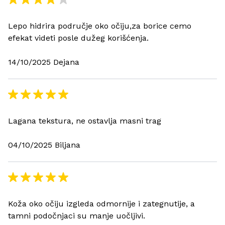
Lepo hidrira područje oko očiju,za borice cemo
efekat videti posle dužeg korišćenja.
14/10/2025 Dejana
Lagana tekstura, ne ostavlja masni trag
04/10/2025 Biljana
Koža oko očiju izgleda odmornije i zategnutije, a
tamni podočnjaci su manje uočljivi.