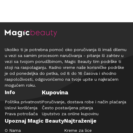
Ukoliko ti je potrebna pomoć oko poručivanja ili imaš dilemu
u vezi sa samim procesom naručivanja - pitanje ili zahtev u
vezi sa tvojom porudžbinom, Magic Beauty tim podrške ti
stoji na raspolaganju. Radno vreme naše korisničke podrške
je od ponedeljka do petka, od 8 do 16 časova i shodno
raspoloživosti, odgovorićemo na tvoje upite u najkraćem
mogućem roku.
Kupovina
Info
Politika privatnosti
Poručivanje, dostava robe i način plaćanja
Uslovi korišćenja
Često postavljena pitanja
Prava potrošača
Uputstvo za online kupovinu
Upoznaj Magic Beauty
Najtraženije
O Nama
Kreme za lice