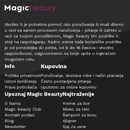
Ukoliko ti je potrebna pomoć oko poručivanja ili imaš dilemu
u vezi sa samim procesom naručivanja - pitanje ili zahtev u
vezi sa tvojom porudžbinom, Magic Beauty tim podrške ti
stoji na raspolaganju. Radno vreme naše korisničke podrške
je od ponedeljka do petka, od 8 do 16 časova i shodno
raspoloživosti, odgovorićemo na tvoje upite u najkraćem
mogućem roku.
Kupovina
Info
Politika privatnosti
Poručivanje, dostava robe i način plaćanja
Uslovi korišćenja
Često postavljena pitanja
Prava potrošača
Uputstvo za online kupovinu
Upoznaj Magic Beauty
Najtraženije
O Nama
Kreme za lice
Magic Beauty Club
Mleko za telo
Kontakt podaci
Šamponi za kosu
Blog
Ajlajner
Newsletter
Sjaj za usne