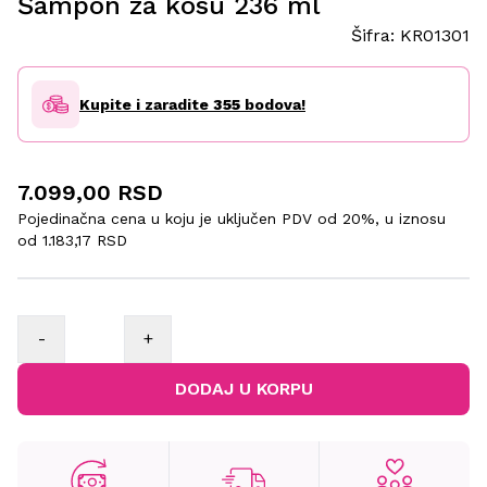
Šampon za kosu 236 ml
Šifra:
KR01301
Kupite i zaradite
355
bodova!
7.099,00 RSD
Pojedinačna cena u koju je uključen PDV od 20%, u iznosu
od
1.183,17 RSD
-
+
DODAJ U KORPU