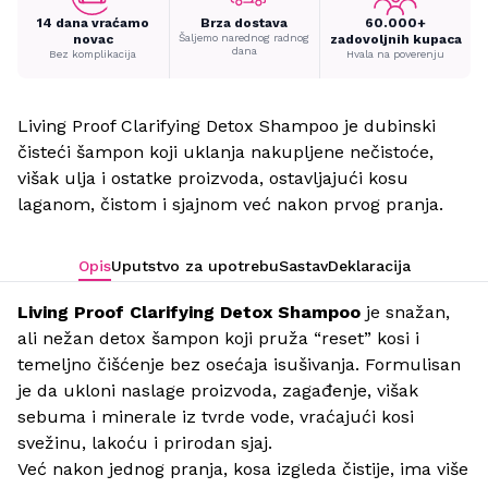
14 dana vraćamo
Brza dostava
60.000+
novac
Šaljemo narednog radnog
zadovoljnih kupaca
dana
Bez komplikacija
Hvala na poverenju
Living Proof Clarifying Detox Shampoo je dubinski
čisteći šampon koji uklanja nakupljene nečistoće,
višak ulja i ostatke proizvoda, ostavljajući kosu
laganom, čistom i sjajnom već nakon prvog pranja.
Opis
Uputstvo za upotrebu
Sastav
Deklaracija
Living Proof Clarifying Detox Shampoo
je snažan,
ali nežan detox šampon koji pruža “reset” kosi i
temeljno čišćenje bez osećaja isušivanja. Formulisan
je da ukloni naslage proizvoda, zagađenje, višak
sebuma i minerale iz tvrde vode, vraćajući kosi
svežinu, lakoću i prirodan sjaj.
Već nakon jednog pranja, kosa izgleda čistije, ima više