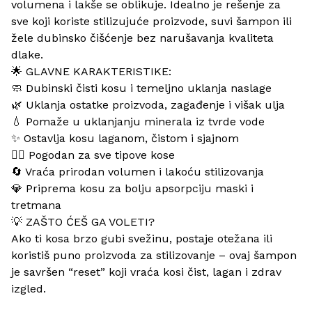
volumena i lakše se oblikuje. Idealno je rešenje za
sve koji koriste stilizujuće proizvode, suvi šampon ili
žele dubinsko čišćenje bez narušavanja kvaliteta
dlake.
🌟 GLAVNE KARAKTERISTIKE:
🧼 Dubinski čisti kosu i temeljno uklanja naslage
🌿 Uklanja ostatke proizvoda, zagađenje i višak ulja
💧 Pomaže u uklanjanju minerala iz tvrde vode
✨ Ostavlja kosu laganom, čistom i sjajnom
💆‍♀️ Pogodan za sve tipove kose
🔄 Vraća prirodan volumen i lakoću stilizovanja
💎 Priprema kosu za bolju apsorpciju maski i
tretmana
💡 ZAŠTO ĆEŠ GA VOLETI?
Ako ti kosa brzo gubi svežinu, postaje otežana ili
koristiš puno proizvoda za stilizovanje – ovaj šampon
je savršen “reset” koji vraća kosi čist, lagan i zdrav
izgled.