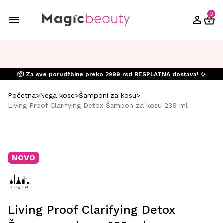
0
📦 Za sve porudžbine preko 2999 rsd BESPLATNA dostava! ✨
Početna
>
Nega kose
>
Šamponi za kosu
>
Living Proof Clarifying Detox Šampon za kosu 236 ml
NOVO
Living Proof Clarifying Detox