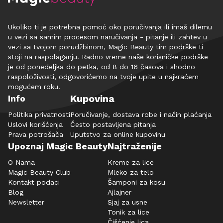
Ukoliko ti je potrebna pomoć oko poručivanja ili imaš dilemu
u vezi sa samim procesom naručivanja - pitanje ili zahtev u
vezi sa tvojom porudžbinom, Magic Beauty tim podrške ti
stoji na raspolaganju. Radno vreme naše korisničke podrške
je od ponedeljka do petka, od 8 do 16 časova i shodno
raspoloživosti, odgovorićemo na tvoje upite u najkraćem
mogućem roku.
Kupovina
Info
Politika privatnosti
Poručivanje, dostava robe i način plaćanja
Uslovi korišćenja
Često postavljena pitanja
Prava potrošača
Uputstvo za online kupovinu
Upoznaj Magic Beauty
Najtraženije
O Nama
Kreme za lice
Magic Beauty Club
Mleko za telo
Kontakt podaci
Šamponi za kosu
Blog
Ajlajner
Newsletter
Sjaj za usne
Tonik za lice
Čišćenje lica