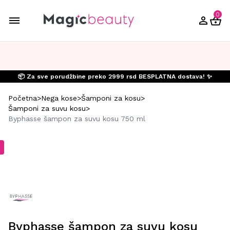
0
📦 Za sve porudžbine preko 2999 rsd BESPLATNA dostava! ✨
Početna
>
Nega kose
>
Šamponi za kosu
>
Šamponi za suvu kosu
>
Byphasse šampon za suvu kosu 750 ml
Byphasse šampon za suvu kosu