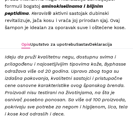
formuli bogatoj
aminokiselinama i biljnim
peptidima
.
Keravis®
aktivni sastojak dubinski
revitalizuje, jača kosu i vraća joj prirodan sjaj. Ovaj
šampon je idealan za oporavak suve i oštećene kose.
Opis
Uputstvo za upotrebu
Sastav
Deklaracija
Ideju da pruži kvalitetnu negu, dostupnu svima i
prilagođenu i najosetljivijim tipovima kože, Byphasse
odražava više od 20 godina. Upravo zbog toga su
izdašna pakovanja, kvalitetni sastojci i pristupačne
cene osnovne karakteristike ovog španskog brenda.
Proizvodi nisu testirani na životinjama, na šta je
osnivač posebno ponosan. Sa više od 100 proizvoda,
pokrivaju sve potrebe za negom i higijenom, lica, tela
i kose kod odraslih i dece.