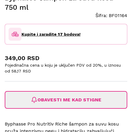
750 ml
Šifra:
BF01164
Kupite i zaradite
17
bodova!
349,00 RSD
Pojedinačna cena u koju je uključen PDV od 20%, u iznosu
od
58,17 RSD
OBAVESTI ME KAD STIGNE
Byphasse Pro Nutritiv Riche šampon za suvu kosu
pruža intenzivnu negu i hidrataciju zahvaljujući