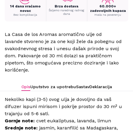
14 dana vraćamo
Brza dostava
60.000+
novac
Šaljemo narednog radnog
zadovoljnih kupaca
dana
Bez komplikacija
Hvala na poverenju
La Casa de los Aromas aromatično ulje od
lavande stvoreno je za one koji žele da pobegnu od
svakodnevnog stresa i unesu dašak prirode u svoj
dom. Pakovanje od 30 ml dolazi sa praktičnom
pipetom, što omogućava precizno doziranje i lako
korišćenje.
Opis
Uputstvo za upotrebu
Sastav
Deklaracija
Nekoliko kapi (3-5) ovog ulja je dovoljno da vaš
difuzer ispuni mirisom i pokrije prostor do 30 m² u
trajanju od 5-6 sati.
Gornje note:
cvet eukaliptusa, lavanda, limun
Srednje note:
jasmin, karanfilić sa Madagaskara,