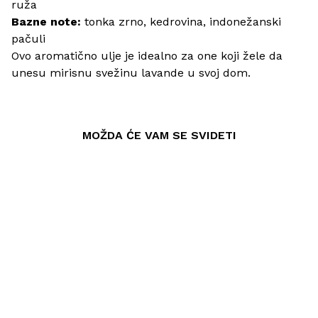
ruža
Bazne note:
tonka zrno, kedrovina, indonežanski
pačuli
Ovo aromatično ulje je idealno za one koji žele da
unesu mirisnu svežinu lavande u svoj dom.
MOŽDA ĆE VAM SE SVIDETI