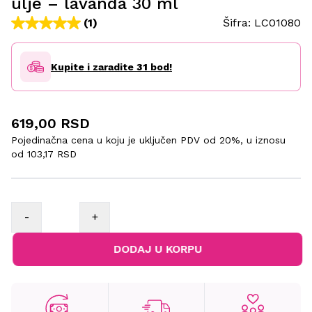
ulje – lavanda 30 ml
(1)
Šifra:
LC01080
Kupite i zaradite
31
bod!
619,00 RSD
Pojedinačna cena u koju je uključen PDV od 20%, u iznosu
od
103,17 RSD
-
+
DODAJ U KORPU