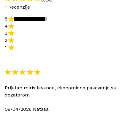
1 Recenzije
5
1
4
3
2
1
Prijatan miris lavande, ekonomicno pakovanje sa
dozatorom
08/04/2026 Natasa