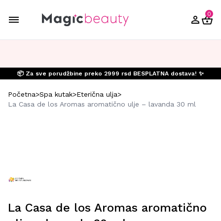
0
📦 Za sve porudžbine preko 2999 rsd BESPLATNA dostava! ✨
Početna
>
Spa kutak
>
Eterična ulja
>
La Casa de los Aromas aromatično ulje – lavanda 30 ml
La Casa de los Aromas aromatično