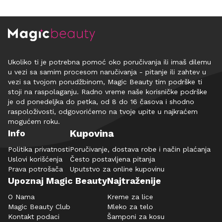
Ukoliko ti je potrebna pomoć oko poručivanja ili imaš dilemu
u vezi sa samim procesom naručivanja - pitanje ili zahtev u
vezi sa tvojom porudžbinom, Magic Beauty tim podrške ti
stoji na raspolaganju. Radno vreme naše korisničke podrške
je od ponedeljka do petka, od 8 do 16 časova i shodno
raspoloživosti, odgovorićemo na tvoje upite u najkraćem
mogućem roku.
Kupovina
Info
Politika privatnosti
Poručivanje, dostava robe i način plaćanja
Uslovi korišćenja
Često postavljena pitanja
Prava potrošača
Uputstvo za online kupovinu
Upoznaj Magic Beauty
Najtraženije
O Nama
Kreme za lice
Magic Beauty Club
Mleko za telo
Kontakt podaci
Šamponi za kosu