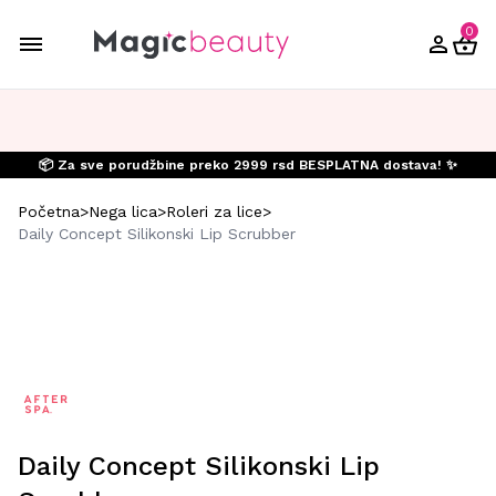
0
📦 Za sve porudžbine preko 2999 rsd BESPLATNA dostava! ✨
Početna
>
Nega lica
>
Roleri za lice
>
Daily Concept Silikonski Lip Scrubber
Daily Concept Silikonski Lip