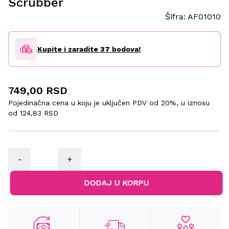
Scrubber
Šifra:
AF01010
Kupite i zaradite
37
bodova!
749,00 RSD
Pojedinačna cena u koju je uključen PDV od 20%, u iznosu
od
124,83 RSD
-
+
DODAJ U KORPU