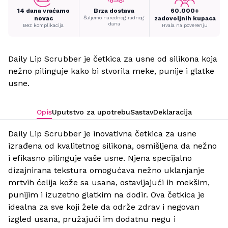
14 dana vraćamo
Brza dostava
60.000+
novac
Šaljemo narednog radnog
zadovoljnih kupaca
dana
Bez komplikacija
Hvala na poverenju
Daily Lip Scrubber je četkica za usne od silikona koja
nežno pilinguje kako bi stvorila meke, punije i glatke
usne.
Opis
Uputstvo za upotrebu
Sastav
Deklaracija
Daily Lip Scrubber je inovativna četkica za usne
izrađena od kvalitetnog silikona, osmišljena da nežno
i efikasno pilinguje vaše usne. Njena specijalno
dizajnirana tekstura omogućava nežno uklanjanje
mrtvih ćelija kože sa usana, ostavljajući ih mekšim,
punijim i izuzetno glatkim na dodir. Ova četkica je
idealna za sve koji žele da održe zdrav i negovan
izgled usana, pružajući im dodatnu negu i