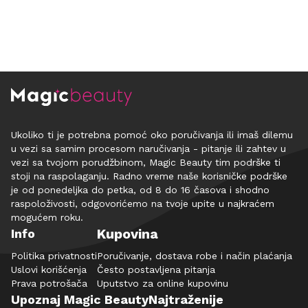
Ukoliko ti je potrebna pomoć oko poručivanja ili imaš dilemu
u vezi sa samim procesom naručivanja - pitanje ili zahtev u
vezi sa tvojom porudžbinom, Magic Beauty tim podrške ti
stoji na raspolaganju. Radno vreme naše korisničke podrške
je od ponedeljka do petka, od 8 do 16 časova i shodno
raspoloživosti, odgovorićemo na tvoje upite u najkraćem
mogućem roku.
Kupovina
Info
Politika privatnosti
Poručivanje, dostava robe i način plaćanja
Uslovi korišćenja
Često postavljena pitanja
Prava potrošača
Uputstvo za online kupovinu
Upoznaj Magic Beauty
Najtraženije