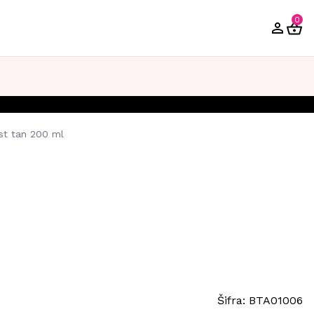
0
st tan 200 ml
Šifra:
BTA01006