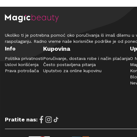
Ukoliko ti je potrebna pomoć oko poručivanja ili imaš dilemu u 
raspolaganju. Radno vreme naše korisničke podrške je od pone
Kupovina
Info
Up
Politika privatnosti
Poručivanje, dostava robe i način plaćanja
O 
Uslovi korišćenja
Često postavljena pitanja
Mag
Prava potrošača
Uputstvo za online kupovinu
Kon
Bl
New
Pratite nas: