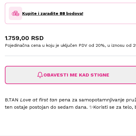
Kupite i zaradite
88
bodova!
1.759,00 RSD
Pojedinačna cena u koju je uključen PDV od 20%, u iznosu od
2
OBAVESTI ME KAD STIGNE
B.TAN
Love at first tan
pena za samopotamnjivanje pruža
ten ostaje postojan do sedam dana. ✨Koristi se za telo, b