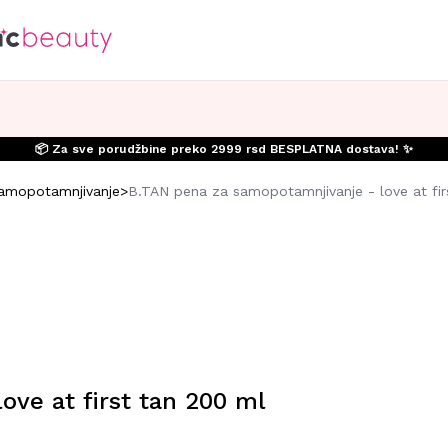
📦 Za sve porudžbine preko 2999 rsd BESPLATNA dostava! ✨
amopotamnjivanje
>
B.TAN pena za samopotamnjivanje - love at fir
ove at first tan 200 ml