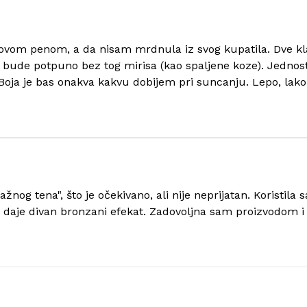
a ovom penom, a da nisam mrdnula iz svog kupatila. Dve k
 da bude potpuno bez tog mirisa (kao spaljene koze). Jedn
. Boja je bas onakva kakvu dobijem pri suncanju. Lepo, lak
žnog tena", što je očekivano, ali nije neprijatan. Koristila
 daje divan bronzani efekat. Zadovoljna sam proizvodom i v