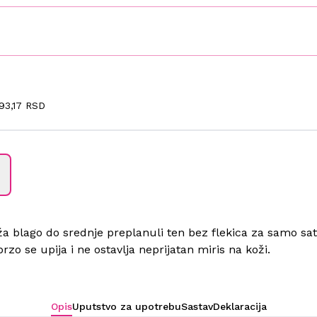
93,17 RSD
 blago do srednje preplanuli ten bez flekica za samo sa
rzo se upija i ne ostavlja neprijatan miris na koži.
Opis
Uputstvo za upotrebu
Sastav
Deklaracija