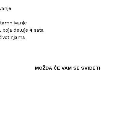
vanje
otamnjivanje
a boja deluje 4 sata
životinjama
MOŽDA ĆE VAM SE SVIDETI