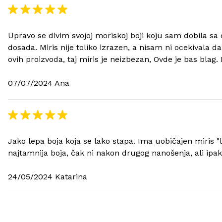
Upravo se divim svojoj moriskoj boji koju sam dobila s
dosada. Miris nije toliko izrazen, a nisam ni ocekivala
ovih proizvoda, taj miris je neizbezan, Ovde je bas blag
07/07/2024 Ana
Jako lepa boja koja se lako stapa. Ima uobičajen miris "la
najtamnija boja, čak ni nakon drugog nanošenja, ali ipak
24/05/2024 Katarina