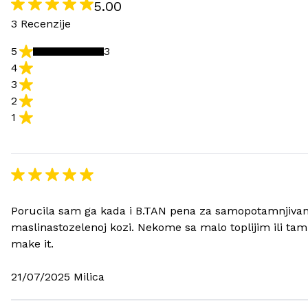
5.00
3 Recenzije
5
3
4
3
2
1
Porucila sam ga kada i B.TAN pena za samopotamnjivanje -
maslinastozelenoj kozi. Nekome sa malo toplijim ili tamn
make it.
21/07/2025 Milica