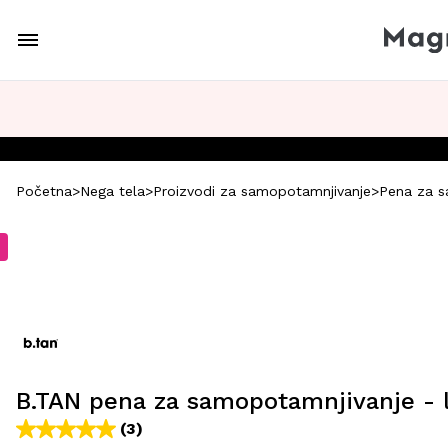
Početna
>
Nega tela
>
Proizvodi za samopotamnjivanje
>
Pena za s
B.TAN pena za samopotamnjivanje - l
(3)