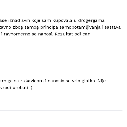
lase iznad svih koje sam kupovala u drogerijama
ostavno zbog samog principa samopotamljivanja i sastava
o i ravnomerno se nanosi. Rezultat odlican!
 sam ga sa rukavicom i nanosio se vrlo glatko. Nije
redi probati :)