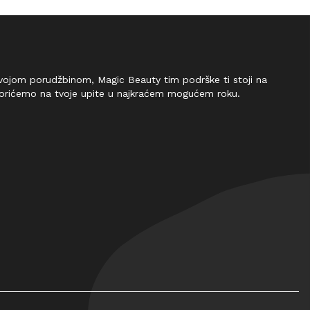
 tvojom porudžbinom, Magic Beauty tim podrške ti stoji na
vorićemo na tvoje upite u najkraćem mogućem roku.