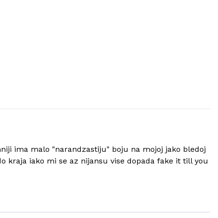
niji ima malo "narandzastiju" boju na mojoj jako bledoj
kraja iako mi se az nijansu vise dopada fake it till you