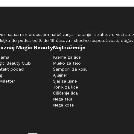
vezi sa samim procesom naručivanja - pitanje ili zahtev u vezi sa
deljka do petka, od 8 do 16 časova i shodno raspoloživosti, odgo
oznaj Magic Beauty
Najtraženije
Nama
Kreme za lice
ic Beauty Club
Mleko za telo
takt podaci
Šamponi za kosu
og
Ajlajner
sletter
Sjaj za usne
Tonik za lice
Čišćenje lica
Nega tela
Nega kose