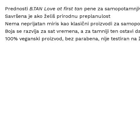
Prednosti
B.TAN Love at first tan
pene za samopotamnji
Savršena je ako želiš prirodnu preplanulost
Nema neprijatan miris kao klasični proizvodi za samop
Boja se razvija za sat vremena, a za tamniji ten ostavi d
100% veganski proizvod, bez parabena, nije testiran na 