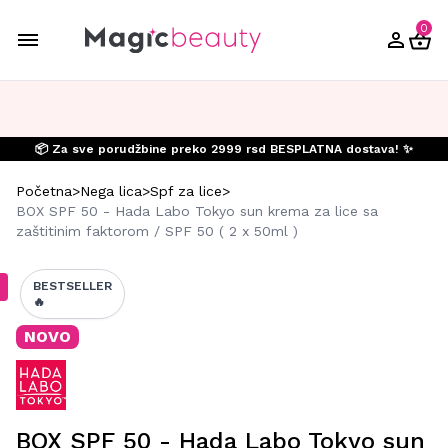
0
📦 Za sve porudžbine preko 2999 rsd BESPLATNA dostava! ✨
Početna
>
Nega lica
>
Spf za lice
>
BOX SPF 50 - Hada Labo Tokyo sun krema za lice sa
zaštitinim faktorom / SPF 50 ( 2 x 50ml )
BESTSELLER
🔥
NOVO
BOX SPF 50 - Hada Labo Tokyo sun