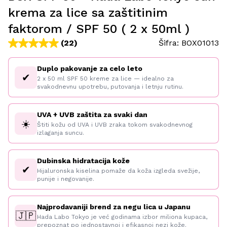
krema za lice sa zaštitinim
faktorom / SPF 50 ( 2 x 50ml )
(22)
Šifra:
BOX01013
Duplo pakovanje za celo leto
✔
2 x 50 ml SPF 50 kreme za lice — idealno za
svakodnevnu upotrebu, putovanja i letnju rutinu.
UVA + UVB zaštita za svaki dan
☀️
Štiti kožu od UVA i UVB zraka tokom svakodnevnog
izlaganja suncu.
Dubinska hidratacija kože
✔
Hijaluronska kiselina pomaže da koža izgleda svežije,
punije i negovanije.
Najprodavaniji brend za negu lica u Japanu
🇯🇵
Hada Labo Tokyo je već godinama izbor miliona kupaca,
prepoznat po jednostavnoj i efikasnoj nezi kože.