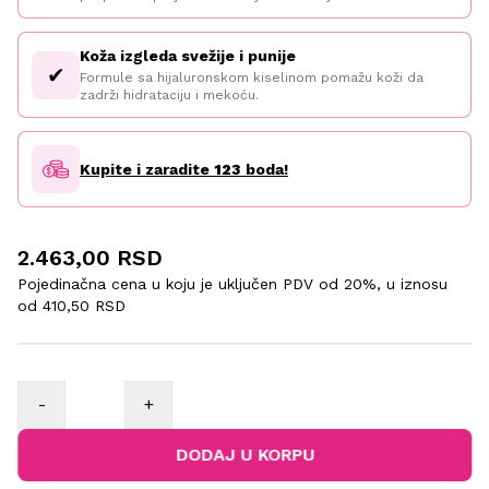
Koža izgleda svežije i punije
✔
Formule sa hijaluronskom kiselinom pomažu koži da
zadrži hidrataciju i mekoću.
Kupite i zaradite
123
boda!
2.463,00 RSD
Pojedinačna cena u koju je uključen PDV od 20%, u iznosu
od
410,50 RSD
-
+
DODAJ U KORPU