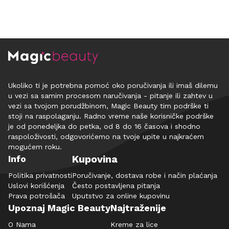
Ukoliko ti je potrebna pomoć oko poručivanja ili imaš dilemu
u vezi sa samim procesom naručivanja - pitanje ili zahtev u
vezi sa tvojom porudžbinom, Magic Beauty tim podrške ti
stoji na raspolaganju. Radno vreme naše korisničke podrške
je od ponedeljka do petka, od 8 do 16 časova i shodno
raspoloživosti, odgovorićemo na tvoje upite u najkraćem
mogućem roku.
Kupovina
Info
Politika privatnosti
Poručivanje, dostava robe i način plaćanja
Uslovi korišćenja
Često postavljena pitanja
Prava potrošača
Uputstvo za online kupovinu
Upoznaj Magic Beauty
Najtraženije
O Nama
Kreme za lice