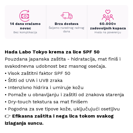
14 dana vraćamo
Brza dostava
60.000+
novac
Šaljemo narednog radnog
zadovoljnih kupaca
dana
Bez komplikacija
Hvala na poverenju
Hada Labo Tokyo krema za lice SPF 50
Pouzdana japanska zaštita - hidratacija, mat finiš i
svakodnevna udobnost bez masnog osećaja.
• Visok zaštitni faktor SPF 50
• Štiti od UVA i UVB zraka
• Intenzivno hidrira i umiruje kožu
• Pomaže u obnavljanju i zaštiti od znakova starenja
• Dry-touch tekstura sa mat finišem
• Pogodna za sve tipove kože, uključujući osetljivu
👉
Efikasna zaštita i nega lica tokom svakog
izlaganja suncu.