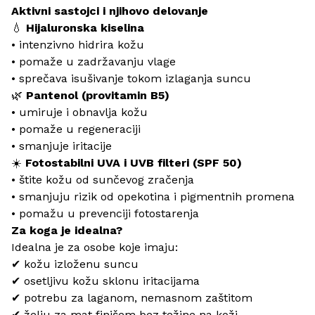
Aktivni sastojci i njihovo delovanje
💧
Hijaluronska kiselina
• intenzivno hidrira kožu
• pomaže u zadržavanju vlage
• sprečava isušivanje tokom izlaganja suncu
🌿
Pantenol (provitamin B5)
• umiruje i obnavlja kožu
• pomaže u regeneraciji
• smanjuje iritacije
☀️
Fotostabilni UVA i UVB filteri (SPF 50)
• štite kožu od sunčevog zračenja
• smanjuju rizik od opekotina i pigmentnih promena
• pomažu u prevenciji fotostarenja
Za koga je idealna?
Idealna je za osobe koje imaju:
✔ kožu izloženu suncu
✔ osetljivu kožu sklonu iritacijama
✔ potrebu za laganom, nemasnom zaštitom
✔ želju za mat finišem bez težine na koži