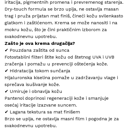
iritacija, pigmentnih promena i prevremenog starenja.
Dry-touch formula se brzo upija, ne ostavlja masan
trag i pruža prijatan mat finiš, čineći kožu svilenkasto
glatkom i zaštićenom. Krema se može nanositi i na
mokru kožu, što je čini praktičnim izborom za
svakodnevnu upotrebu.
Zašto je ova krema drugačija?
✔ Pouzdana zaštita od sunca
Fotostabilni filteri štite kožu od štetnog UVA i UVB
zračenja i pomažu u prevenciji oštećenja kože.
✔ Hidratacija tokom sunčanja
Hijaluronska kiselina pomaže u zadržavanju vlage i
sprečava isušivanje kože.
✔ Umiruje i obnavlja kožu
Pantenol doprinosi regeneraciji kože i smanjuje
osećaj iritacije izazvane suncem.
✔ Lagana tekstura sa mat finišem
Brzo se upija, ne ostavlja masni film i pogodna je za
svakodnevnu upotrebu.