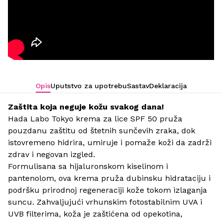
Opis
Uputstvo za upotrebu
Sastav
Deklaracija
Zaštita koja neguje kožu svakog dana!
Hada Labo Tokyo krema za lice SPF 50 pruža
pouzdanu zaštitu od štetnih sunčevih zraka, dok
istovremeno hidrira, umiruje i pomaže koži da zadrži
zdrav i negovan izgled.
Formulisana sa hijaluronskom kiselinom i
pantenolom, ova krema pruža dubinsku hidrataciju i
podršku prirodnoj regeneraciji kože tokom izlaganja
suncu. Zahvaljujući vrhunskim fotostabilnim UVA i
UVB filterima, koža je zaštićena od opekotina,