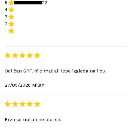
5
22
4
3
2
1
Odličan SPF, nije mat ali lepo izgleda na licu.
27/05/2026 Milan
Brzo se upija i ne lepi se.