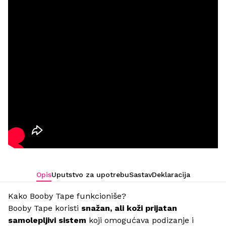
Opis
Uputstvo za upotrebu
Sastav
Deklaracija
Kako Booby Tape funkcioniše?
Booby Tape koristi
snažan, ali koži prijatan
samolepljivi sistem
koji omogućava podizanje i