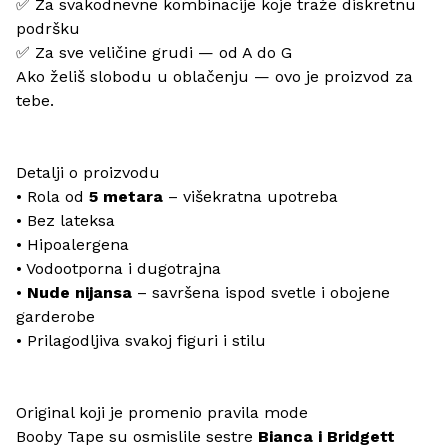
✅ Za svakodnevne kombinacije koje traže diskretnu
podršku
✅ Za sve veličine grudi — od A do G
Ako želiš slobodu u oblačenju — ovo je proizvod za
tebe.
Detalji o proizvodu
• Rola od
5 metara
– višekratna upotreba
• Bez lateksa
• Hipoalergena
• Vodootporna i dugotrajna
•
Nude nijansa
– savršena ispod svetle i obojene
garderobe
• Prilagodljiva svakoj figuri i stilu
Original koji je promenio pravila mode
Booby Tape su osmislile sestre
Bianca i Bridgett