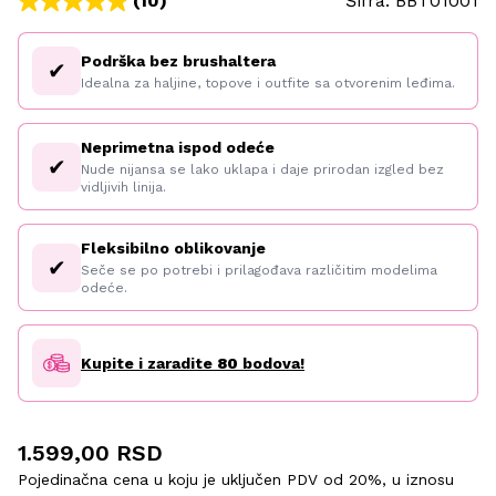
(10)
Šifra:
BBT01001
Podrška bez brushaltera
✔
Idealna za haljine, topove i outfite sa otvorenim leđima.
Neprimetna ispod odeće
✔
Nude nijansa se lako uklapa i daje prirodan izgled bez
vidljivih linija.
Fleksibilno oblikovanje
✔
Seče se po potrebi i prilagođava različitim modelima
odeće.
Kupite i zaradite
80
bodova!
1.599,00 RSD
Pojedinačna cena u koju je uključen PDV od 20%, u iznosu