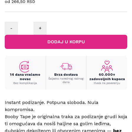
od
266,50 RSD
-
+
DODAJ U KORPU
14 dana vraćamo
Brza dostava
60.000+
novac
Šaljemo narednog radnog
zadovoljnih kupaca
dana
Bez komplikacija
Hvala na poverenju
Instant podizanje. Potpuna sloboda. Nula
kompromisa.
Booby Tape je originalna traka za podizanje grudi koja
ti omogućava da nosiš haljine sa golim leđima,
dubokim dekolteom ili otvorenim ramenima —
bez