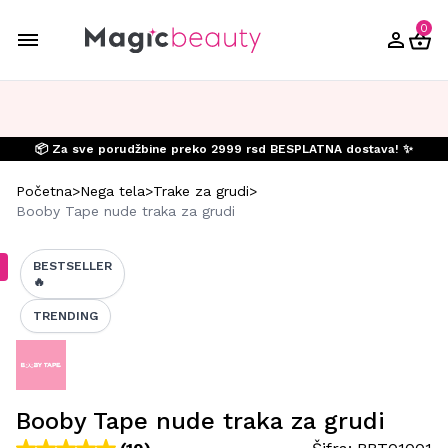
0
📦 Za sve porudžbine preko 2999 rsd BESPLATNA dostava! ✨
Početna
>
Nega tela
>
Trake za grudi
>
Booby Tape nude traka za grudi
BESTSELLER
🔥
TRENDING
Booby Tape nude traka za grudi