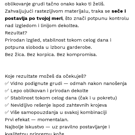
oblikovanje grudi tačno onako kako ti želiš.
Zahvaljujući rastezljivom materijalu, traka se
seče i
postavlja po tvojoj meri
, što znači potpunu kontrolu
nad izgledom i linijom dekoltea.
Rezultat?
Prirodan izgled, stabilnost tokom celog dana i
potpuna sloboda u izboru garderobe.
Bez žica. Bez korpica. Bez kompromisa.
Koje rezultate možeš da očekuješ?
✅ Vidno podignute grudi — odmah nakon nanošenja
✅ Lepo oblikovan i prirodan dekolte
✅ Stabilnost tokom celog dana (čak i u pokretu)
✅ Nevidljivo rešenje ispod zahtevnih krojeva
✅ Više samopouzdanja u svakoj kombinaciji
Prvi efekat — momentalan.
Najbolje iskustvo — uz pravilno postavljanje i
kvalitetnu pripremu kože.