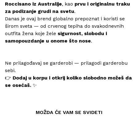
Roccisano iz Australije
, kao
prvu i originalnu traku
za podizanje grudi na svetu
.
Danas je ovaj brend globalno prepoznat i koristi se
širom sveta — od crvenog tepiha do svakodnevnih
outfita žena koje žele
sigurnost, slobodu i
samopouzdanje u onome što nose
.
Ne prilagođavaj se garderobi — prilagodi garderobu
sebi.
👉
Dodaj u korpu i otkrij koliko slobodno možeš da
se osećaš.
✨
MOŽDA ĆE VAM SE SVIDETI