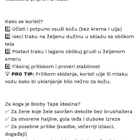
Kako se koristi?
1️⃣ Očisti i potpuno osuši kožu (bez krema i ulja)
2️⃣ Iseci traku na željenu dužinu u skladu sa oblikom
tela
3️⃣ Postavi traku i lagano oblikuj grudi u željenom
smeru
4️⃣ Fiksiraj pritiskom i proveri stabilnost
💡
PRO TIP:
Prilikom skidanja, koristi ulje ili mlaku
vodu kako bi uklanjanje bilo nežno za kožu.
Za koga je Booby Tape idealna?
✅ Za žene koje žele savršen dekolte bez brushaltera
✅ Za otvorene haljine, gola leđa i duboke izreze
✅ Za posebne prilike (svadbe, večernji izlasci,
događaji)