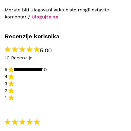
Morate biti ulogovani kako biste mogli ostavite
komentar /
Ulogujte se
Recenzije korisnika
5.00
10 Recenzije
5
10
4
3
2
1