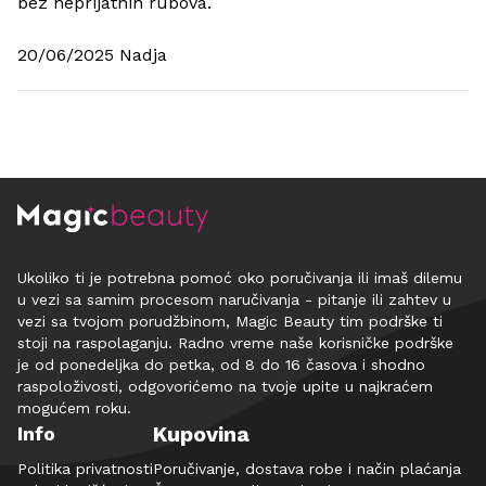
bez neprijatnih rubova.
20/06/2025 Nadja
Ukoliko ti je potrebna pomoć oko poručivanja ili imaš dilemu
u vezi sa samim procesom naručivanja - pitanje ili zahtev u
vezi sa tvojom porudžbinom, Magic Beauty tim podrške ti
stoji na raspolaganju. Radno vreme naše korisničke podrške
je od ponedeljka do petka, od 8 do 16 časova i shodno
raspoloživosti, odgovorićemo na tvoje upite u najkraćem
mogućem roku.
Kupovina
Info
Politika privatnosti
Poručivanje, dostava robe i način plaćanja