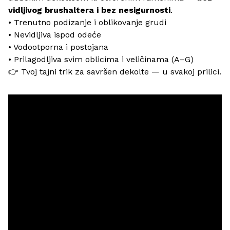
vidljivog brushaltera i bez nesigurnosti
.
• Trenutno podizanje i oblikovanje grudi
• Nevidljiva ispod odeće
• Vodootporna i postojana
• Prilagodljiva svim oblicima i veličinama (A–G)
👉 Tvoj tajni trik za savršen dekolte — u svakoj prilici.