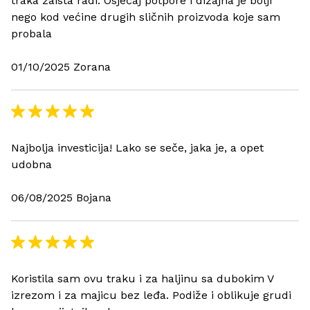
traka zaista radi. Osjećaj potpore i dizajna je bolji
nego kod većine drugih sličnih proizvoda koje sam
probala
01/10/2025 Zorana
Najbolja investicija! Lako se seče, jaka je, a opet
udobna
06/08/2025 Bojana
Koristila sam ovu traku i za haljinu sa dubokim V
izrezom i za majicu bez leđa. Podiže i oblikuje grudi