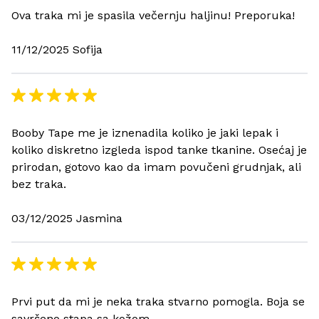
Ova traka mi je spasila večernju haljinu! Preporuka!
11/12/2025 Sofija
Booby Tape me je iznenadila koliko je jaki lepak i
koliko diskretno izgleda ispod tanke tkanine. Osećaj je
prirodan, gotovo kao da imam povučeni grudnjak, ali
bez traka.
03/12/2025 Jasmina
Prvi put da mi je neka traka stvarno pomogla. Boja se
savršeno stapa sa kožom.