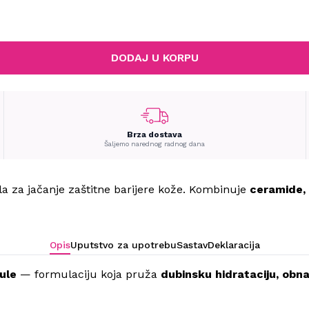
DODAJ U KORPU
Brza dostava
Šaljemo narednog radnog dana
a za jačanje zaštitne barijere kože. Kombinuje
ceramide, 
Opis
Uputstvo za upotrebu
Sastav
Deklaracija
ule
— formulaciju koja pruža
dubinsku hidrataciju, obna