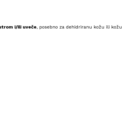
utrom i/ili uveče
, posebno za dehidriranu kožu ili kožu