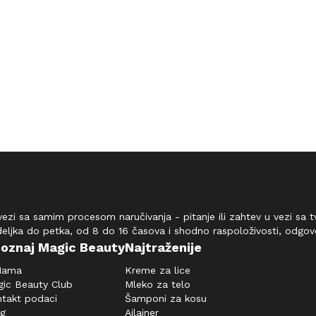
vezi sa samim procesom naručivanja - pitanje ili zahtev u vezi sa
deljka do petka, od 8 do 16 časova i shodno raspoloživosti, odgo
oznaj Magic Beauty
Najtraženije
Nama
Kreme za lice
ic Beauty Club
Mleko za telo
takt podaci
Šamponi za kosu
og
Ajlajner