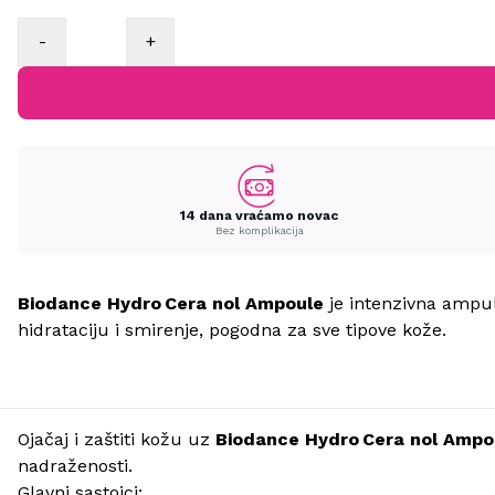
-
+
14 dana vraćamo novac
Bez komplikacija
Biodance Hydro Cera nol Ampoule
je intenzivna ampul
hidrataciju i smirenje, pogodna za sve tipove kože.
Ojačaj i zaštiti kožu uz
Biodance Hydro Cera nol Ampo
nadraženosti.
Glavni sastojci: