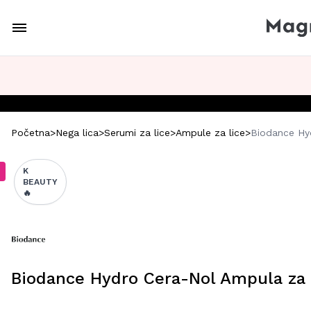
Početna
>
Nega lica
>
Serumi za lice
>
Ampule za lice
>
Biodance Hyd
K
BEAUTY
🔥
Biodance Hydro Cera-Nol Ampula za 