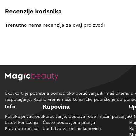
Recenzije korisnika
Trenutno nema recenzija za ovaj proizvod!
Ukoliko ti je potrebna pomoć oko poručivanja ili imaš dilemu u 
raspolaganju. Radno vreme naše korisničke podrške je od pone
Kupovina
Info
Up
Politika privatnosti
Poručivanje, dostava robe i način plaćanja
O 
Uslovi korišćenja
Često postavljena pitanja
Mag
Prava potrošača
Uputstvo za online kupovinu
Kon
Bl