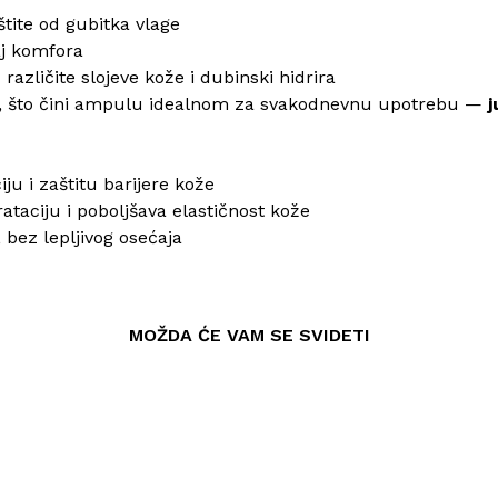
štite od gubitka vlage
aj komfora
različite slojeve kože i dubinski hidrira
ećaj, što čini ampulu idealnom za svakodnevnu upotrebu —
j
ju i zaštitu barijere kože
ataciju i poboljšava elastičnost kože
 bez lepljivog osećaja
MOŽDA ĆE VAM SE SVIDETI