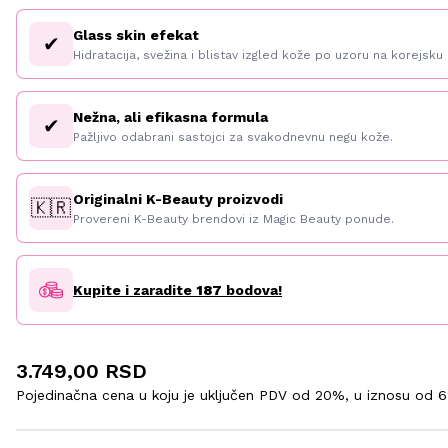
Glass skin efekat
✔
Hidratacija, svežina i blistav izgled kože po uzoru na korejsku 
Nežna, ali efikasna formula
✔
Pažljivo odabrani sastojci za svakodnevnu negu kože.
Originalni K-Beauty proizvodi
🇰🇷
Provereni K-Beauty brendovi iz Magic Beauty ponude.
Kupite i zaradite
187
bodova!
3.749,00 RSD
Pojedinačna cena u koju je uključen PDV od 20%, u iznosu od
6