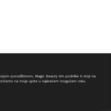
 tvojom porudžbinom, Magic Beauty tim podrške ti stoji na
vorićemo na tvoje upite u najkraćem mogućem roku.