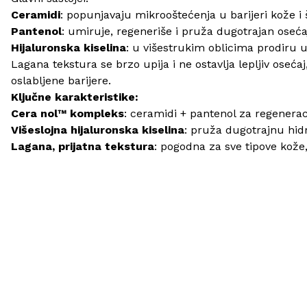
Ceramidi
: popunjavaju mikrooštećenja u barijeri kože i 
Pantenol
: umiruje, regeneriše i pruža dugotrajan oseć
Hijaluronska kiselina
: u višestrukim oblicima prodiru u 
Lagana tekstura se brzo upija i ne ostavlja lepljiv os
oslabljene barijere.
Ključne karakteristike:
Cera nol™ kompleks
: ceramidi + pantenol za regeneraci
Višeslojna hijaluronska kiselina
: pruža dugotrajnu hidr
Lagana, prijatna tekstura
: pogodna za sve tipove kože,