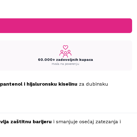
60.000+ zadovoljnih kupaca
Hvala na poverenju
pantenol i hijaluronsku kiselinu
za dubinsku
vlja zaštitnu barijeru
i smanjuje osećaj zatezanja i