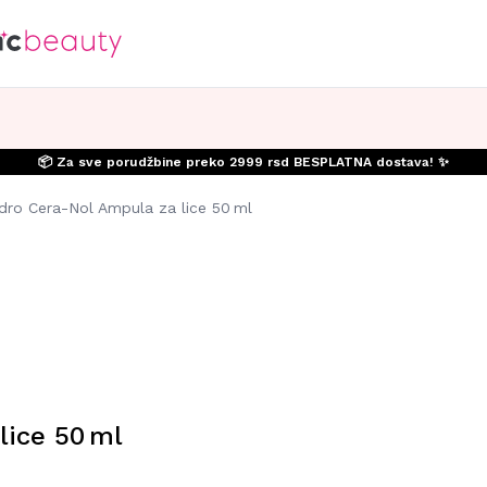
📦 Za sve porudžbine preko 2999 rsd BESPLATNA dostava! ✨
ro Cera-Nol Ampula za lice 50 ml
lice 50 ml