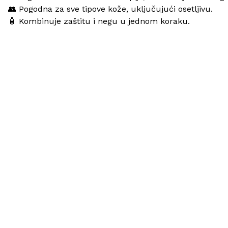
👥
Pogodna za sve tipove kože, uključujući osetljivu.
🧴 Kombinuje zaštitu i negu u jednom koraku.