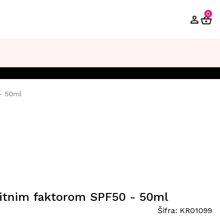
0
 - 50ml
štitnim faktorom SPF50 - 50ml
Šifra:
KR01099