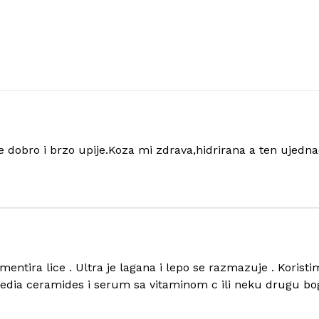
e dobro i brzo upije.Koza mi zdrava,hidrirana a ten ujedn
ntira lice . Ultra je lagana i lepo se razmazuje . Koristim
pedia ceramides i serum sa vitaminom c ili neku drugu bo