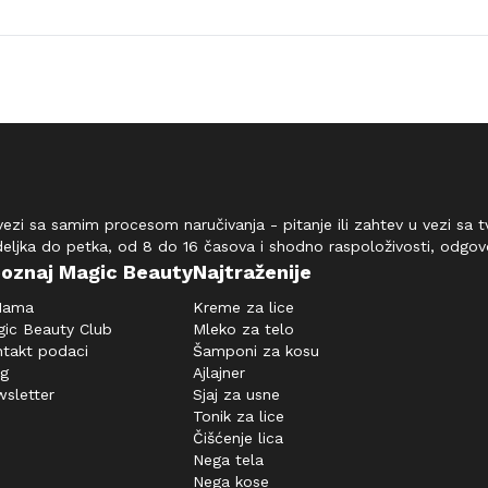
vezi sa samim procesom naručivanja - pitanje ili zahtev u vezi sa
deljka do petka, od 8 do 16 časova i shodno raspoloživosti, odgo
oznaj Magic Beauty
Najtraženije
Nama
Kreme za lice
ic Beauty Club
Mleko za telo
takt podaci
Šamponi za kosu
og
Ajlajner
sletter
Sjaj za usne
Tonik za lice
Čišćenje lica
Nega tela
Nega kose