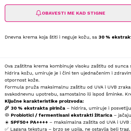
OBAVESTI ME KAD STIGNE
Dnevna krema koja štiti i neguje kožu, sa
30 % ekstrakt
Ova zaštitna krema kombinuje visoku zaštitu od sunc
hidrira kožu, umiruje je i čini ten ujednačenim i zdravim
otpornost kože.
Formula pruža maksimalnu zaštitu od UVA i UVB zraka (S
svakodnevnu upotrebu, samostalno ili ispod šminke. Kre
Ključne karakteristike proizvoda:
🌾
30 % ekstrakta pirinča
– hidrira, umiruje i posvetlju
🦠
Probiotici / fermentisani ekstrakti žitarica
– jačaju
☀️
SPF50+ PA++++
– maksimalna zaštita od UVA i UVB 
✅
Lagana tekstura – brzo se upija, ne ostavlja beli trag.