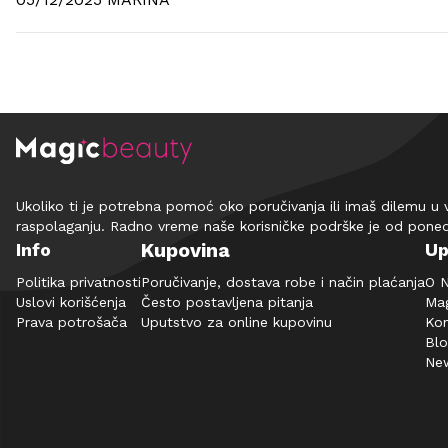
Ukoliko ti je potrebna pomoć oko poručivanja ili imaš dilemu u 
raspolaganju. Radno vreme naše korisničke podrške je od pone
Kupovina
Info
Up
Politika privatnosti
Poručivanje, dostava robe i način plaćanja
O 
Uslovi korišćenja
Često postavljena pitanja
Mag
Prava potrošača
Uputstvo za online kupovinu
Kon
Bl
New