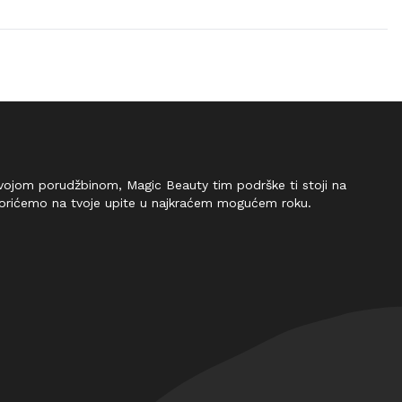
 tvojom porudžbinom, Magic Beauty tim podrške ti stoji na
vorićemo na tvoje upite u najkraćem mogućem roku.