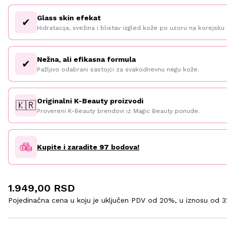
Glass skin efekat
✔
Hidratacija, svežina i blistav izgled kože po uzoru na korejsku 
Nežna, ali efikasna formula
✔
Pažljivo odabrani sastojci za svakodnevnu negu kože.
Originalni K-Beauty proizvodi
🇰🇷
Provereni K-Beauty brendovi iz Magic Beauty ponude.
Kupite i zaradite
97
bodova!
1.949,00 RSD
Pojedinačna cena u koju je uključen PDV od 20%, u iznosu od
3