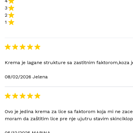
4
3
2
1
Krema je lagane strukture sa zastitnim faktorom,koza j
08/02/2026 Jelena
Ovo je jedina krema za lice sa faktorom koja mi ne zaceme
moram da zaštitim lice pre nje ujutru stavim skinciklo
05/12/2025 MARINA