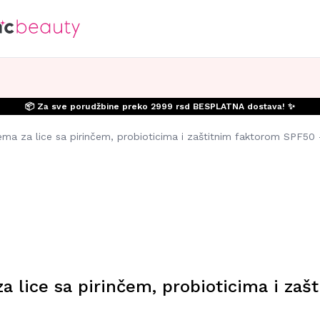
📦 Za sve porudžbine preko 2999 rsd BESPLATNA dostava! ✨
ma za lice sa pirinčem, probioticima i zaštitnim faktorom SPF50
a lice sa pirinčem, probioticima i za