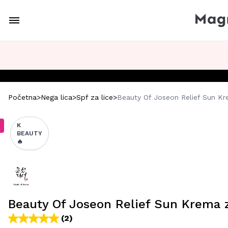
Početna
>
Nega lica
>
Spf za lice
>
Beauty Of Joseon Relief Sun Kre
K
BEAUTY
🔥
Beauty Of Joseon Relief Sun Krema z
(2)