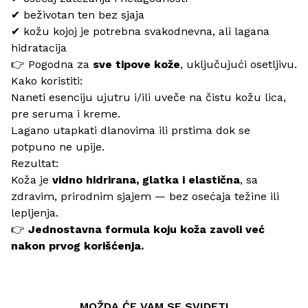
✔ beživotan ten bez sjaja
✔ kožu kojoj je potrebna svakodnevna, ali lagana
hidratacija
👉 Pogodna za
sve tipove kože
, uključujući osetljivu.
Kako koristiti:
Naneti esenciju ujutru i/ili uveče na čistu kožu lica,
pre seruma i kreme.
Lagano utapkati dlanovima ili prstima dok se
potpuno ne upije.
Rezultat:
Koža je
vidno hidrirana, glatka i elastična
, sa
zdravim, prirodnim sjajem — bez osećaja težine ili
lepljenja.
👉
Jednostavna formula koju koža zavoli već
nakon prvog korišćenja.
MOŽDA ĆE VAM SE SVIDETI