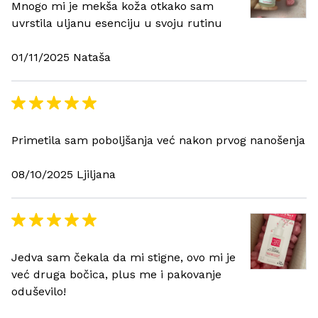
Mnogo mi je mekša koža otkako sam
uvrstila uljanu esenciju u svoju rutinu
01/11/2025 Nataša
Primetila sam poboljšanja već nakon prvog nanošenja
08/10/2025 Ljiljana
Jedva sam čekala da mi stigne, ovo mi je
već druga bočica, plus me i pakovanje
oduševilo!