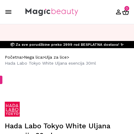
0
📦 Za sve porudžbine preko 2999 rsd BESPLATNA dostava! ✨
Početna
>
Nega lica
>
Ulja za lice
>
Hada Labo Tokyo White Uljana esencija 30ml
Hada Labo Tokyo White Uljana