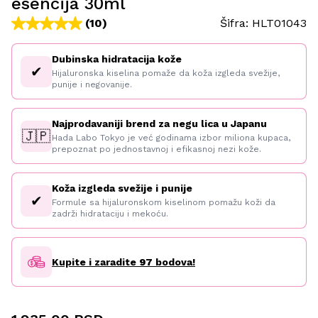
esencija 30ml
(10)
Šifra:
HLT01043
Dubinska hidratacija kože
✔
Hijaluronska kiselina pomaže da koža izgleda svežije,
punije i negovanije.
Najprodavaniji brend za negu lica u Japanu
🇯🇵
Hada Labo Tokyo je već godinama izbor miliona kupaca,
prepoznat po jednostavnoj i efikasnoj nezi kože.
Koža izgleda svežije i punije
✔
Formule sa hijaluronskom kiselinom pomažu koži da
zadrži hidrataciju i mekoću.
Kupite i zaradite
97
bodova!