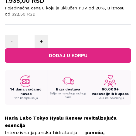
1.935,00 RSD
Pojedinačna cena u koju je uključen PDV od 20%, u iznosu
od
322,50 RSD
-
+
DODAJ U KORPU
14 dana vraćamo
Brza dostava
60.000+
novac
Šaljemo narednog radnog
zadovoljnih kupaca
dana
Bez komplikacija
Hvala na poverenju
Hada Labo Tokyo Hyalu Renew revitalizujuća
esencija
Intenzivna japanska hidratacija —
punoća,