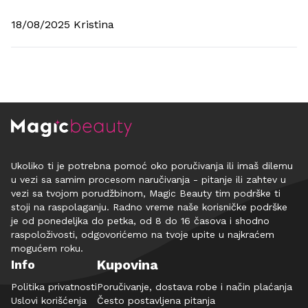
18/08/2025 Kristina
Ukoliko ti je potrebna pomoć oko poručivanja ili imaš dilemu
u vezi sa samim procesom naručivanja - pitanje ili zahtev u
vezi sa tvojom porudžbinom, Magic Beauty tim podrške ti
stoji na raspolaganju. Radno vreme naše korisničke podrške
je od ponedeljka do petka, od 8 do 16 časova i shodno
raspoloživosti, odgovorićemo na tvoje upite u najkraćem
mogućem roku.
Kupovina
Info
Politika privatnosti
Poručivanje, dostava robe i način plaćanja
Uslovi korišćenja
Često postavljena pitanja