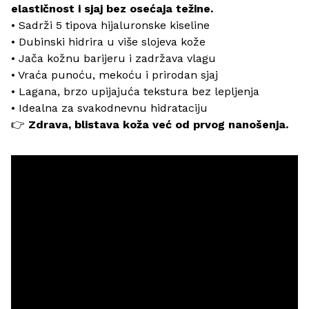
elastičnost i sjaj bez osećaja težine.
• Sadrži 5 tipova hijaluronske kiseline
• Dubinski hidrira u više slojeva kože
• Jača kožnu barijeru i zadržava vlagu
• Vraća punoću, mekoću i prirodan sjaj
• Lagana, brzo upijajuća tekstura bez lepljenja
• Idealna za svakodnevnu hidrataciju
👉
Zdrava, blistava koža već od prvog nanošenja.