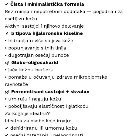
✔
Čista i minimalistička formula
Bez mirisa i nepotrebnih dodataka — pogodna i za
osetljivu kožu.
Aktivni sastojci i njihovo delovanje
💧
5 tipova hijaluronske kiseline
• hidracija u više slojeva kože
• popunjavanje sitnih linija
• dugotrajan osećaj punoće
🌿
Gluko-oligosaharid
• jača kožnu barijeru
• pomaže u očuvanju zdrave mikrobiomske
ravnoteže
🌿
Fermentisani sastojci + skvalan
• umiruju i neguju kožu
• poboljšavaju elastičnost i glatkoću
Za koga je idealna?
Idealna za osobe koje imaju:
✔ dehidriranu ili umornu kožu
✔ osećaj zatezanja i nelagodnosti