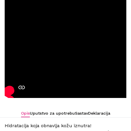
Opis
Uputstvo za upotrebu
Sastav
Deklaracija
Hidratacija koja obnavlja kožu iznutra!