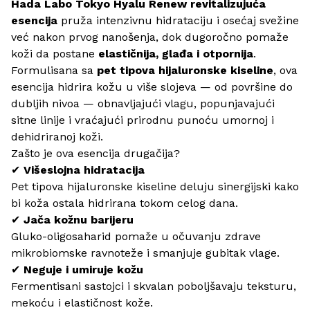
Hada Labo Tokyo Hyalu Renew revitalizujuća
esencija
pruža intenzivnu hidrataciju i osećaj svežine
već nakon prvog nanošenja, dok dugoročno pomaže
koži da postane
elastičnija, glađa i otpornija
.
Formulisana sa
pet tipova hijaluronske kiseline
, ova
esencija hidrira kožu u više slojeva — od površine do
dubljih nivoa — obnavljajući vlagu, popunjavajući
sitne linije i vraćajući prirodnu punoću umornoj i
dehidriranoj koži.
Zašto je ova esencija drugačija?
✔
Višeslojna hidratacija
Pet tipova hijaluronske kiseline deluju sinergijski kako
bi koža ostala hidrirana tokom celog dana.
✔
Jača kožnu barijeru
Gluko-oligosaharid pomaže u očuvanju zdrave
mikrobiomske ravnoteže i smanjuje gubitak vlage.
✔
Neguje i umiruje kožu
Fermentisani sastojci i skvalan poboljšavaju teksturu,
mekoću i elastičnost kože.