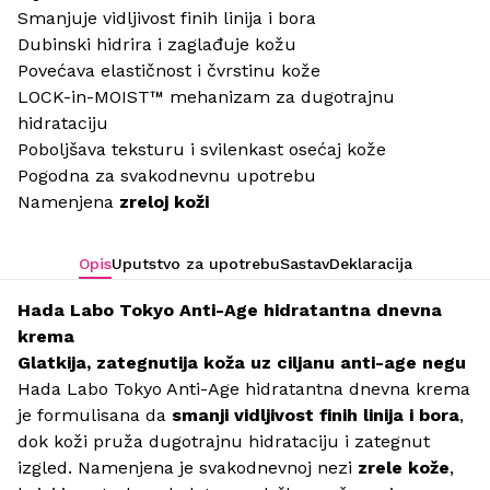
Smanjuje vidljivost finih linija i bora
Dubinski hidrira i zaglađuje kožu
Povećava elastičnost i čvrstinu kože
LOCK-in-MOIST™ mehanizam za dugotrajnu
hidrataciju
Poboljšava teksturu i svilenkast osećaj kože
Pogodna za svakodnevnu upotrebu
Namenjena
zreloj koži
Opis
Uputstvo za upotrebu
Sastav
Deklaracija
Hada Labo Tokyo Anti-Age hidratantna dnevna
krema
Glatkija, zategnutija koža uz ciljanu anti-age negu
Hada Labo Tokyo Anti-Age hidratantna dnevna krema
je formulisana da
smanji vidljivost finih linija i bora
,
dok koži pruža dugotrajnu hidrataciju i zategnut
izgled. Namenjena je svakodnevnoj nezi
zrele kože
,