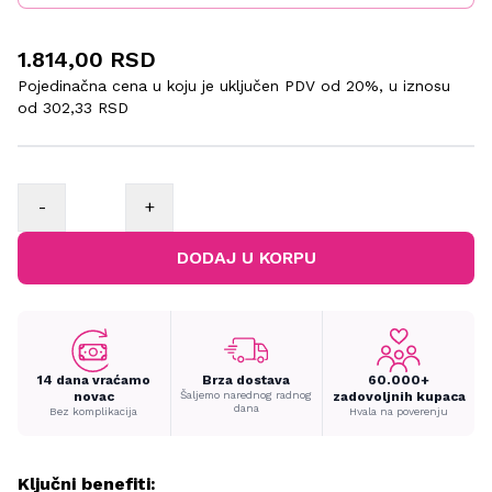
1.814,00 RSD
Pojedinačna cena u koju je uključen PDV od 20%, u iznosu
od
302,33 RSD
-
+
DODAJ U KORPU
14 dana vraćamo
Brza dostava
60.000+
novac
Šaljemo narednog radnog
zadovoljnih kupaca
dana
Bez komplikacija
Hvala na poverenju
Ključni benefiti: