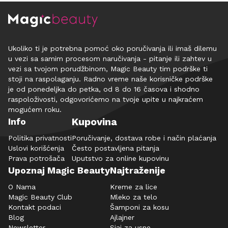
Ukoliko ti je potrebna pomoć oko poručivanja ili imaš dilemu
u vezi sa samim procesom naručivanja - pitanje ili zahtev u
vezi sa tvojom porudžbinom, Magic Beauty tim podrške ti
stoji na raspolaganju. Radno vreme naše korisničke podrške
je od ponedeljka do petka, od 8 do 16 časova i shodno
raspoloživosti, odgovorićemo na tvoje upite u najkraćem
mogućem roku.
Kupovina
Info
Politika privatnosti
Poručivanje, dostava robe i način plaćanja
Uslovi korišćenja
Često postavljena pitanja
Prava potrošača
Uputstvo za online kupovinu
Upoznaj Magic Beauty
Najtraženije
O Nama
Kreme za lice
Magic Beauty Club
Mleko za telo
Kontakt podaci
Šamponi za kosu
Blog
Ajlajner
Newsletter
Sjaj za usne