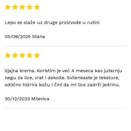
Lepo se slaže uz druge proizvode u rutini
05/08/2025 Stana
Sjajna krema. Koristim je već 4 meseca kao jutarnju
negu za lice, vrat i dekolte. Svilenkaste je teksture,
odlično hidrira kožu i čini da mi lice zadrži jedrinu.
30/12/2023 Milevica