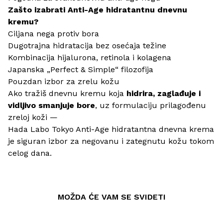
Zašto izabrati Anti-Age hidratantnu dnevnu
kremu?
Ciljana nega protiv bora
Dugotrajna hidratacija bez osećaja težine
Kombinacija hijalurona, retinola i kolagena
Japanska „Perfect & Simple“ filozofija
Pouzdan izbor za zrelu kožu
Ako tražiš dnevnu kremu koja
hidrira, zaglađuje i
vidljivo smanjuje bore
, uz formulaciju prilagođenu
zreloj koži —
Hada Labo Tokyo Anti-Age hidratantna dnevna krema
je siguran izbor za negovanu i zategnutu kožu tokom
celog dana.
MOŽDA ĆE VAM SE SVIDETI