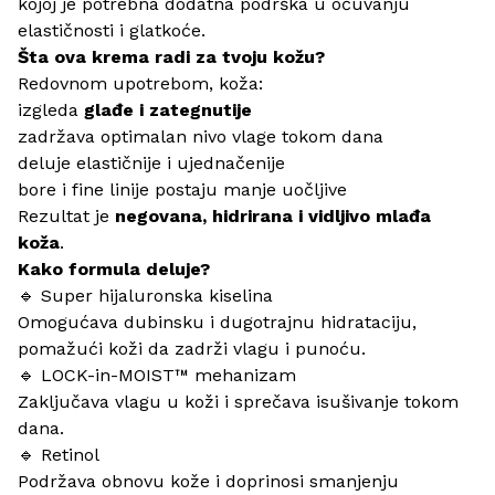
kojoj je potrebna dodatna podrška u očuvanju
elastičnosti i glatkoće.
Šta ova krema radi za tvoju kožu?
Redovnom upotrebom, koža:
izgleda
glađe i zategnutije
zadržava optimalan nivo vlage tokom dana
deluje elastičnije i ujednačenije
bore i fine linije postaju manje uočljive
Rezultat je
negovana, hidrirana i vidljivo mlađa
koža
.
Kako formula deluje?
🔹 Super hijaluronska kiselina
Omogućava dubinsku i dugotrajnu hidrataciju,
pomažući koži da zadrži vlagu i punoću.
🔹 LOCK-in-MOIST™ mehanizam
Zaključava vlagu u koži i sprečava isušivanje tokom
dana.
🔹 Retinol
Podržava obnovu kože i doprinosi smanjenju