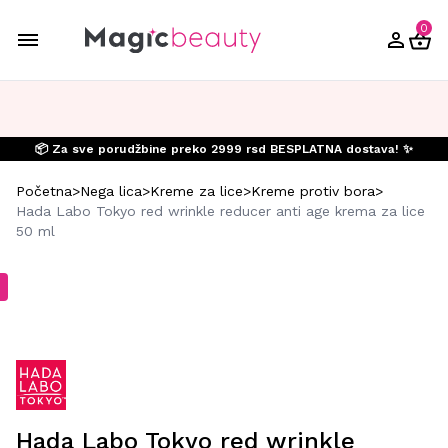
0
📦 Za sve porudžbine preko 2999 rsd BESPLATNA dostava! ✨
Početna
>
Nega lica
>
Kreme za lice
>
Kreme protiv bora
>
Hada Labo Tokyo red wrinkle reducer anti age krema za lice
50 ml
Hada Labo Tokyo red wrinkle