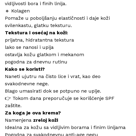
vidljivosti bora i finih linija.
🔹 Kolagen
Pomaže u poboljšanju elastičnosti i daje koži
svilenkastu, glatku teksturu.
Tekstura i osećaj na koži:
prijatna, hidratantna tekstura
lako se nanosi i upija
ostavlja kožu glatkom i mekanom
pogodna za dnevnu rutinu
Kako se koristi?
Naneti ujutru na čisto lice i vrat, kao deo
svakodnevne nege.
Blago umasirati dok se potpuno ne upije.
👉 Tokom dana preporučuje se korišćenje SPF
zaštite.
Za koga je ova krema?
Namenjena
zreloj koži
Idealna za kožu sa vidljivim borama i finim linijama
Pogodna za svakodnevnu anti-age negu