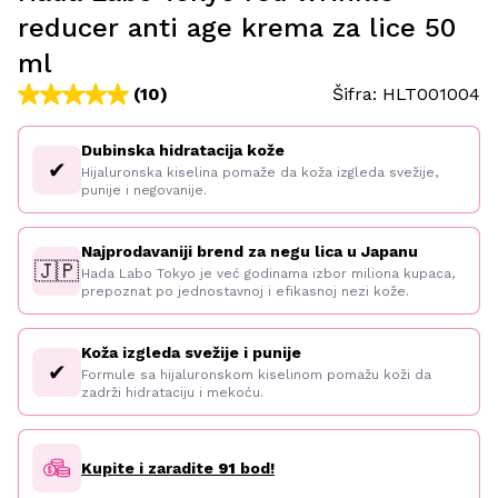
reducer anti age krema za lice 50
ml
(10)
Šifra:
HLT001004
Dubinska hidratacija kože
✔
Hijaluronska kiselina pomaže da koža izgleda svežije,
punije i negovanije.
Najprodavaniji brend za negu lica u Japanu
🇯🇵
Hada Labo Tokyo je već godinama izbor miliona kupaca,
prepoznat po jednostavnoj i efikasnoj nezi kože.
Koža izgleda svežije i punije
✔
Formule sa hijaluronskom kiselinom pomažu koži da
zadrži hidrataciju i mekoću.
Kupite i zaradite
91
bod!