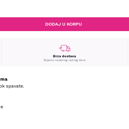
DODAJ U KORPU
Brza dostava
Šaljemo narednog radnog dana
ema
ok spavate.
že