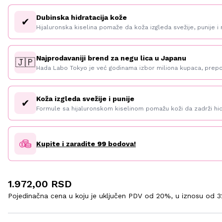
Dubinska hidratacija kože
✔
Hijaluronska kiselina pomaže da koža izgleda svežije, punije i 
Najprodavaniji brend za negu lica u Japanu
🇯🇵
Hada Labo Tokyo je već godinama izbor miliona kupaca, prepoz
Koža izgleda svežije i punije
✔
Formule sa hijaluronskom kiselinom pomažu koži da zadrži hid
Kupite i zaradite
99
bodova!
1.972,00 RSD
Pojedinačna cena u koju je uključen PDV od 20%, u iznosu od
3