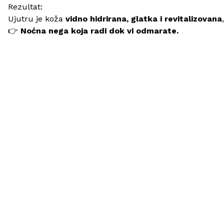
Rezultat:
Ujutru je koža
vidno hidrirana, glatka i revitalizovana
👉
Noćna nega koja radi dok vi odmarate.