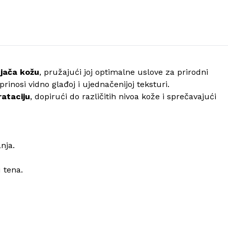
i jača kožu
, pružajući joj optimalne uslove za prirodni
inosi vidno glađoj i ujednačenijoj teksturi.
rataciju
, dopirući do različitih nivoa kože i sprečavajući
nja.
 tena.