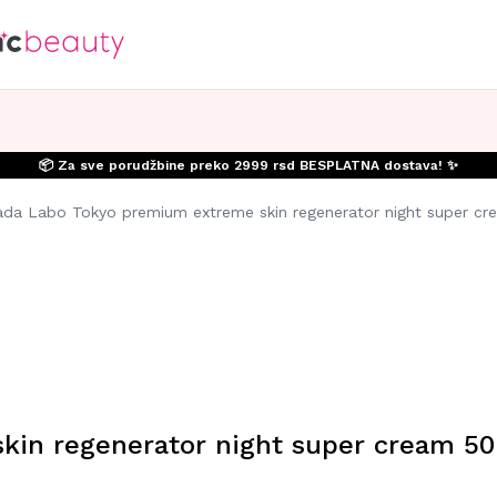
📦 Za sve porudžbine preko 2999 rsd BESPLATNA dostava! ✨
da Labo Tokyo premium extreme skin regenerator night super cr
kin regenerator night super cream 50