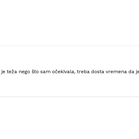
 je teža nego što sam očekivala, treba dosta vremena da j