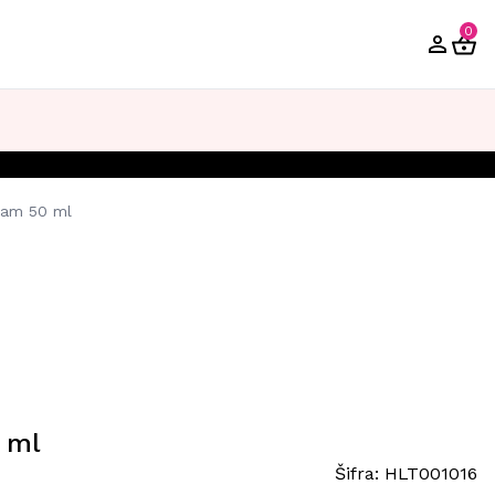
0
eam 50 ml
 ml
Šifra:
HLT001016