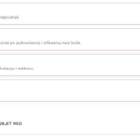
negovanije.
nat po jednostavnoj i efikasnoj nezi kože.
rataciju i mekoću.
28,67 RSD