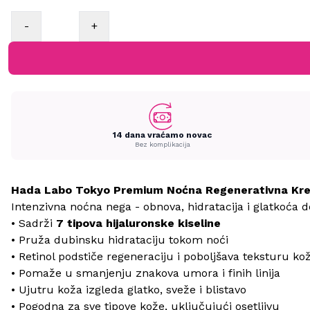
-
+
14 dana vraćamo novac
Bez komplikacija
Hada Labo Tokyo Premium Noćna Regenerativna Kr
Intenzivna noćna nega - obnova, hidratacija i glatkoća d
• Sadrži
7 tipova hijaluronske kiseline
• Pruža dubinsku hidrataciju tokom noći
• Retinol podstiče regeneraciju i poboljšava teksturu ko
• Pomaže u smanjenju znakova umora i finih linija
• Ujutru koža izgleda glatko, sveže i blistavo
• Pogodna za sve tipove kože, uključujući osetljivu