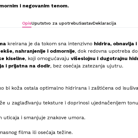
odmornim i negovanim tenom.
Opis
Uputstvo za upotrebu
Sastav
Deklaracija
ema
kreirana je da tokom sna intenzivno
hidrira, obnavlja 
ekše, nahranjenije i odmornije
, dok redovna upotreba dopr
e kiseline
, koji omogućavaju
višeslojnu i dugotrajnu hid
ja i prijatna na dodir
, bez osećaja zatezanja ujutru.
o bi koža ostala optimalno hidrirana i zaštićena od isušiva
že u zaglađivanju teksture i doprinosi ujednačenijem tonu
h uticaja i smanjuje znakove umora.
asnog filma ili osećaja težine.