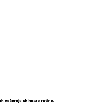
ak večernje skincare rutine
.