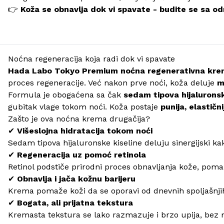
👉
Koža se obnavlja dok vi spavate - budite se sa 
Noćna regeneracija koja radi dok vi spavate
Hada Labo Tokyo Premium noćna regenerativna kr
proces regeneracije. Već nakon prve noći, koža deluje
m
Formula je obogaćena sa čak
sedam tipova hijaluronsk
gubitak vlage tokom noći. Koža postaje
punija, elastični
Zašto je ova noćna krema drugačija?
✔
Višeslojna hidratacija tokom noći
Sedam tipova hijaluronske kiseline deluju sinergijski kak
✔
Regeneracija uz pomoć retinola
Retinol podstiče prirodni proces obnavljanja kože, poma
✔
Obnavlja i jača kožnu barijeru
Krema pomaže koži da se oporavi od dnevnih spoljašnji
✔
Bogata, ali prijatna tekstura
Kremasta tekstura se lako razmazuje i brzo upija, bez m