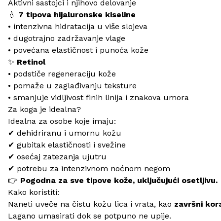
Aktivni sastojci i njihovo delovanje
💧
7 tipova hijaluronske kiseline
• intenzivna hidratacija u više slojeva
• dugotrajno zadržavanje vlage
• povećana elastičnost i punoća kože
✨
Retinol
• podstiče regeneraciju kože
• pomaže u zaglađivanju teksture
• smanjuje vidljivost finih linija i znakova umora
Za koga je idealna?
Idealna za osobe koje imaju:
✔ dehidriranu i umornu kožu
✔ gubitak elastičnosti i svežine
✔ osećaj zatezanja ujutru
✔ potrebu za intenzivnom noćnom negom
👉
Pogodna za sve tipove kože, uključujući osetljivu.
Kako koristiti:
Naneti uveče na čistu kožu lica i vrata, kao
završni kor
Lagano umasirati dok se potpuno ne upije.