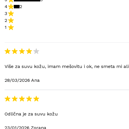
4
2
3
2
1
Više za suvu kožu, imam mešovitu i ok, ne smeta mi ali
28/03/2026 Ana
Odlična je za suvu kožu
23/01/2026 Zorana