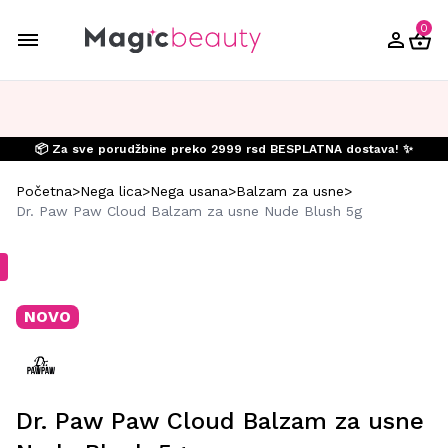
0
📦 Za sve porudžbine preko 2999 rsd BESPLATNA dostava! ✨
Početna
>
Nega lica
>
Nega usana
>
Balzam za usne
>
Dr. Paw Paw Cloud Balzam za usne Nude Blush 5g
NOVO
Dr. Paw Paw Cloud Balzam za usne