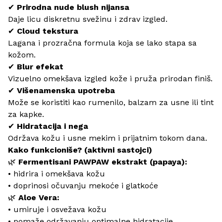
✔
Prirodna nude blush nijansa
Daje licu diskretnu svežinu i zdrav izgled.
✔
Cloud tekstura
Lagana i prozračna formula koja se lako stapa sa
kožom.
✔
Blur efekat
Vizuelno omekšava izgled kože i pruža prirodan finiš.
✔
Višenamenska upotreba
Može se koristiti kao rumenilo, balzam za usne ili tint
za kapke.
✔
Hidratacija i nega
Održava kožu i usne mekim i prijatnim tokom dana.
Kako funkcioniše? (aktivni sastojci)
🌿
Fermentisani PAWPAW ekstrakt (papaya):
• hidrira i omekšava kožu
• doprinosi očuvanju mekoće i glatkoće
🌿
Aloe Vera:
• umiruje i osvežava kožu
• pomaže održavanju optimalne hidratacije