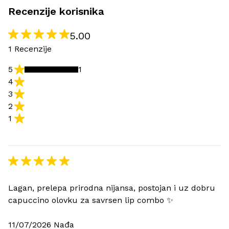
Recenzije korisnika
5.00
1 Recenzije
5
1
4
3
2
1
Lagan, prelepa prirodna nijansa, postojan i uz dobru
capuccino olovku za savrsen lip combo ✨
11/07/2026 Nađa