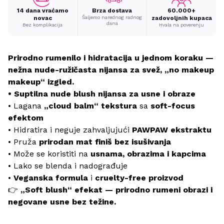
14 dana vraćamo
Brza dostava
60.000+
novac
Šaljemo narednog radnog
zadovoljnih kupaca
dana
Bez komplikacija
Hvala na poverenju
Prirodno rumenilo i hidratacija u jednom koraku —
nežna nude-ružičasta nijansa za svež, „no makeup
makeup“ izgled.
• Suptilna nude blush nijansa za usne i obraze
• Lagana
„cloud balm“ tekstura
sa
soft-focus
efektom
• Hidratira i neguje zahvaljujući
PAWPAW ekstraktu
• Pruža
prirodan mat finiš bez isušivanja
• Može se koristiti na
usnama, obrazima i kapcima
• Lako se blenda i nadograđuje
•
Veganska formula
i
cruelty-free proizvod
👉
„Soft blush“ efekat — prirodno rumeni obrazi i
negovane usne bez težine.