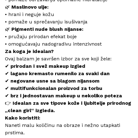
🌿
Maslinovo ulje:
• hrani i neguje kožu
• pomaže u sprečavanju isušivanja
🌿
Pigmenti nude blush nijanse:
• pružaju prirodan efekat boje
• omogućavaju nadogradivu intenzivnost
Za koga je idealan?
Ovaj balzam je savršen izbor za sve koji žele:
✔
prirodan i svež makeup izgled
✔
lagano kremasto rumenilo za svaki dan
✔
negovane usne sa blagom nijansom
✔
multifunkcionalan proizvod za torbu
✔
brz i jednostavan makeup u nekoliko poteza
👉
Idealan za sve tipove kože i ljubitelje prirodnog
„clean girl“ izgleda.
Kako koristiti:
Naneti malu količinu na obraze i nežno utapkati
prstima.