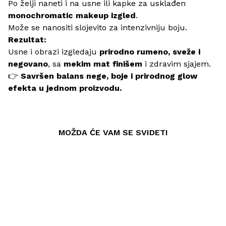
Po želji naneti i na usne ili kapke za usklađen
monochromatic makeup izgled
.
Može se nanositi slojevito za intenzivniju boju.
Rezultat:
Usne i obrazi izgledaju
prirodno rumeno, sveže i
negovano
, sa
mekim mat finišem
i zdravim sjajem.
👉
Savršen balans nege, boje i prirodnog glow
efekta u jednom proizvodu.
MOŽDA ĆE VAM SE SVIDETI