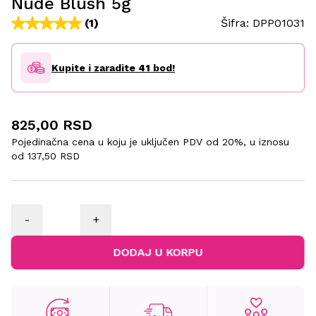
Nude Blush 5g
(1)
Šifra:
DPP01031
Kupite i zaradite
41
bod!
825,00 RSD
Pojedinačna cena u koju je uključen PDV od 20%, u iznosu
od
137,50 RSD
-
+
DODAJ U KORPU