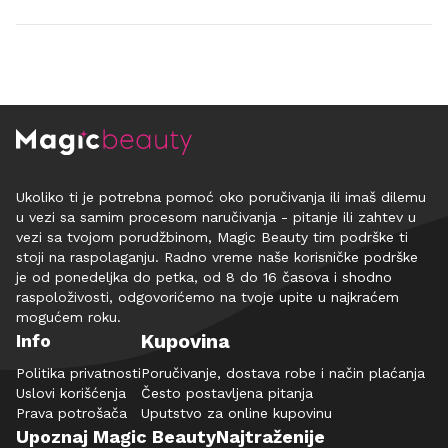
Ukoliko ti je potrebna pomoć oko poručivanja ili imaš dilemu
u vezi sa samim procesom naručivanja - pitanje ili zahtev u
vezi sa tvojom porudžbinom, Magic Beauty tim podrške ti
stoji na raspolaganju. Radno vreme naše korisničke podrške
je od ponedeljka do petka, od 8 do 16 časova i shodno
raspoloživosti, odgovorićemo na tvoje upite u najkraćem
mogućem roku.
Kupovina
Info
Politika privatnosti
Poručivanje, dostava robe i način plaćanja
Uslovi korišćenja
Često postavljena pitanja
Prava potrošača
Uputstvo za online kupovinu
Upoznaj Magic Beauty
Najtraženije