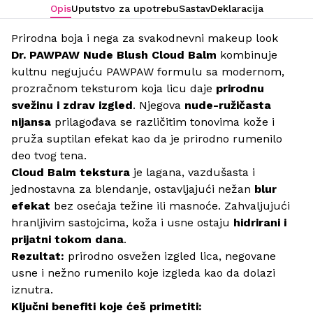
Opis
Uputstvo za upotrebu
Sastav
Deklaracija
Prirodna boja i nega za svakodnevni makeup look
Dr. PAWPAW Nude Blush Cloud Balm
kombinuje
kultnu negujuću PAWPAW formulu sa modernom,
prozračnom teksturom koja licu daje
prirodnu
svežinu i zdrav izgled
. Njegova
nude-ružičasta
nijansa
prilagođava se različitim tonovima kože i
pruža suptilan efekat kao da je prirodno rumenilo
deo tvog tena.
Cloud Balm tekstura
je lagana, vazdušasta i
jednostavna za blendanje, ostavljajući nežan
blur
efekat
bez osećaja težine ili masnoće. Zahvaljujući
hranljivim sastojcima, koža i usne ostaju
hidrirani i
prijatni tokom dana
.
Rezultat:
prirodno osvežen izgled lica, negovane
usne i nežno rumenilo koje izgleda kao da dolazi
iznutra.
Ključni benefiti koje ćeš primetiti: