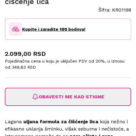
čišćenje lica
Šifra:
KR01198
Kupite i zaradite
105
bodova!
2.099,00 RSD
Pojedinačna cena u koju je uključen PDV od 20%, u iznosu
od
349,83 RSD
OBAVESTI ME KAD STIGNE
Lagana
uljana formula za čišćenje lica
koja nežno i
efikasno uklanja šminku, višak sebuma i nečistoće, a