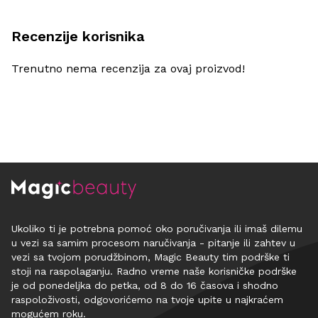
Recenzije korisnika
Trenutno nema recenzija za ovaj proizvod!
Ukoliko ti je potrebna pomoć oko poručivanja ili imaš dilemu
u vezi sa samim procesom naručivanja - pitanje ili zahtev u
vezi sa tvojom porudžbinom, Magic Beauty tim podrške ti
stoji na raspolaganju. Radno vreme naše korisničke podrške
je od ponedeljka do petka, od 8 do 16 časova i shodno
raspoloživosti, odgovorićemo na tvoje upite u najkraćem
mogućem roku.