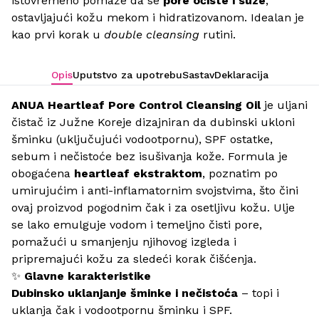
istovremeno pomaže da se
pore očiste i suze
,
ostavljajući kožu mekom i hidratizovanom. Idealan je
kao prvi korak u
double cleansing
rutini.
Opis
Uputstvo za upotrebu
Sastav
Deklaracija
ANUA Heartleaf Pore Control Cleansing Oil
je uljani
čistač iz Južne Koreje dizajniran da dubinski ukloni
šminku (uključujući vodootpornu), SPF ostatke,
sebum i nečistoće bez isušivanja kože. Formula je
obogaćena
heartleaf ekstraktom
, poznatim po
umirujućim i anti-inflamatornim svojstvima, što čini
ovaj proizvod pogodnim čak i za osetljivu kožu. Ulje
se lako emulguje vodom i temeljno čisti pore,
pomažući u smanjenju njihovog izgleda i
pripremajući kožu za sledeći korak čišćenja.
✨
Glavne karakteristike
Dubinsko uklanjanje šminke i nečistoća
– topi i
uklanja čak i vodootpornu šminku i SPF.