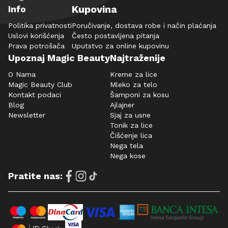
Kupovina
Info
Politika privatnosti
Poručivanje, dostava robe i način plaćanja
Uslovi korišćenja
Često postavljena pitanja
Prava potrošača
Uputstvo za online kupovinu
Upoznaj Magic Beauty
Najtraženije
O Nama
Kreme za lice
Magic Beauty Club
Mleko za telo
Kontakt podaci
Šamponi za kosu
Blog
Ajlajner
Newsletter
Sjaj za usne
Tonik za lice
Čišćenje lica
Nega tela
Nega kose
Pratite nas: