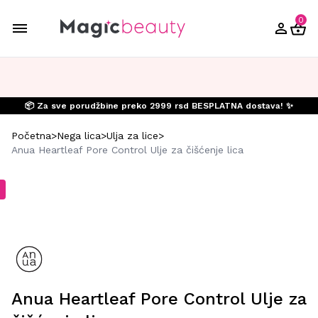
0
📦 Za sve porudžbine preko 2999 rsd BESPLATNA dostava! ✨
Početna
>
Nega lica
>
Ulja za lice
>
Anua Heartleaf Pore Control Ulje za čišćenje lica
Anua Heartleaf Pore Control Ulje za