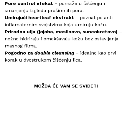
Pore control efekat
– pomaže u čišćenju i
smanjenju izgleda proširenih pora.
Umirujući heartleaf ekstrakt
– poznat po anti-
inflamatornim svojstvima koja umiruju kožu.
Prirodna ulja (jojoba, maslinovo, suncokretovo)
–
nežno hidriraju i omekšavaju kožu bez ostavljanja
masnog filma.
Pogodno za
double cleansing
– idealno kao prvi
korak u dvostrukom čišćenju lica.
MOŽDA ĆE VAM SE SVIDETI