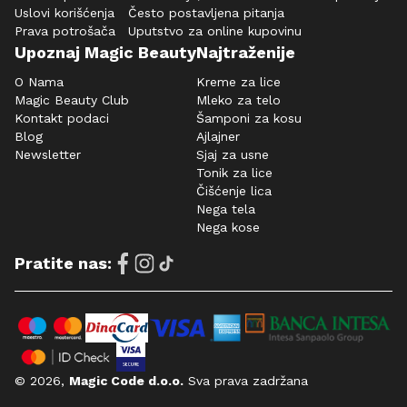
Uslovi korišćenja
Često postavljena pitanja
Prava potrošača
Uputstvo za online kupovinu
Upoznaj Magic Beauty
Najtraženije
O Nama
Kreme za lice
Magic Beauty Club
Mleko za telo
Kontakt podaci
Šamponi za kosu
Blog
Ajlajner
Newsletter
Sjaj za usne
Tonik za lice
Čišćenje lica
Nega tela
Nega kose
Pratite nas:
© 2026,
Magic Code d.o.o.
Sva prava zadržana