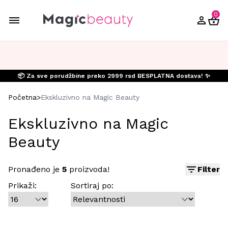
0
📦 Za sve porudžbine preko 2999 rsd BESPLATNA dostava! ✨
Početna
>
Ekskluzivno na Magic Beauty
Ekskluzivno na Magic
Beauty
Pronađeno je
5
proizvoda!
Filter
Prikaži:
Sortiraj po: