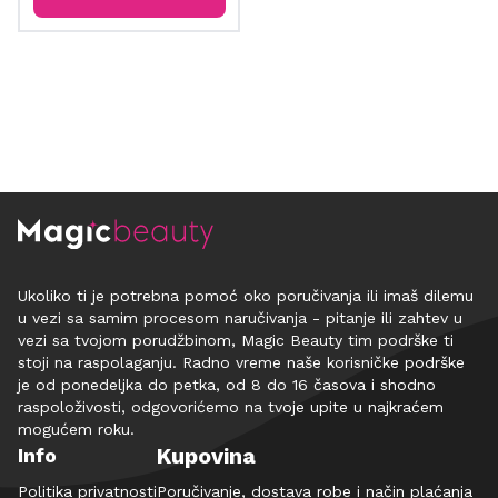
Ukoliko ti je potrebna pomoć oko poručivanja ili imaš dilemu
u vezi sa samim procesom naručivanja - pitanje ili zahtev u
vezi sa tvojom porudžbinom, Magic Beauty tim podrške ti
stoji na raspolaganju. Radno vreme naše korisničke podrške
je od ponedeljka do petka, od 8 do 16 časova i shodno
raspoloživosti, odgovorićemo na tvoje upite u najkraćem
mogućem roku.
Kupovina
Info
Politika privatnosti
Poručivanje, dostava robe i način plaćanja