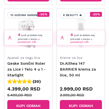
-20%
-25%
15 GODINA GARANCIJE
K BEAUTY 🔥
4
4
ljudi je dodalo ovaj
ljudi je dodalo ovaj
proizvod u korpu
u
proizvod u korpu
u
poslednjih 24h
poslednjih 24h
Aparati za negu lica
Kreme za lice
Geske Sonični Roler
Dr.Althea 147
za Lice i Telo 4 u 1 -
BARRIER krema za
Starlight
lice, 50 ml
(20)
4.399,00 RSD
2.999,00 RSD
5.499,00 RSD
3.999,00 RSD
KUPI ODMAH
KUPI ODMAH