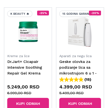
-25%
-20%
K BEAUTY 🔥
15 GODINA GARANCIJE
Kreme za lice
Aparati za negu lica
Dr.Jart+ Cicapair
Geske olovka za
Intensive Soothing
podizanje lica sa
Repair Gel Krema
mikrostrujom 6 u 1 -
starlight
(15)
5.249,00 RSD
4.399,00 RSD
6.999,00 RSD
5.499,00 RSD
KUPI ODMAH
KUPI ODMAH