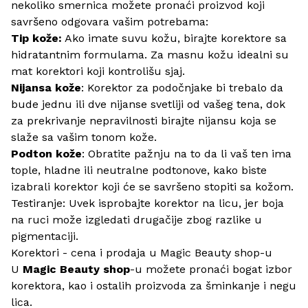
nekoliko smernica možete pronaći proizvod koji
savršeno odgovara vašim potrebama:
Tip kože:
Ako imate suvu kožu, birajte korektore sa
hidratantnim formulama. Za masnu kožu idealni su
mat korektori koji kontrolišu sjaj.
Nijansa kože
: Korektor za podočnjake bi trebalo da
bude jednu ili dve nijanse svetliji od vašeg tena, dok
za prekrivanje nepravilnosti birajte nijansu koja se
slaže sa vašim tonom kože.
Podton kože
: Obratite pažnju na to da li vaš ten ima
tople, hladne ili neutralne podtonove, kako biste
izabrali korektor koji će se savršeno stopiti sa kožom.
Testiranje: Uvek isprobajte korektor na licu, jer boja
na ruci može izgledati drugačije zbog razlike u
pigmentaciji.
Korektori - cena i prodaja u Magic Beauty shop-u
U
Magic Beauty
shop
-u možete pronaći bogat izbor
korektora, kao i ostalih proizvoda za
šminkanje
i
negu
lica
.