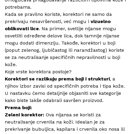
potrebama.
Kada se pravilno koriste, korektori ne samo da
prekrivaju nesavršenosti, već mogu i
vizuelno
oblikovati lice
. Na primer, svetlije nijanse mogu
osvetliti određene delove lica, dok tamnije nijanse
mogu dodati dimenziju. Takođe, korektori u boji
(poput zelenog, ljubičastog ili narandžastog) koriste
se za neutralisanje specifičnih nepravilnosti u boji
kože.
Koje vrste korektora postoje?
Korektori se razlikuju prema boji i strukturi
, a
njihov izbor zavisi od specifičnih potreba i tipa kože.
U nastavku ćemo detaljnije objasniti sve kategorije
kako biste lakše odabrali savršen proizvod.
Prema boji:
Zeleni korektor:
Ova nijansa se koristi za
neutralisanje crvenila na koži. Idealan je za
prekrivanje bubuljica, kapilara i crvenila oko nosa ili