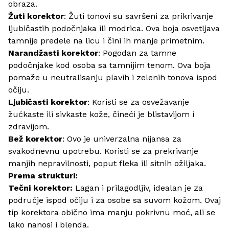
obraza.
Žuti korektor
: Žuti tonovi su savršeni za prikrivanje
ljubičastih podočnjaka ili modrica. Ova boja osvetljava
tamnije predele na licu i čini ih manje primetnim.
Narandžasti korektor
: Pogodan za tamne
podočnjake kod osoba sa tamnijim tenom. Ova boja
pomaže u neutralisanju plavih i zelenih tonova ispod
očiju.
Ljubičasti korektor
: Koristi se za osvežavanje
žućkaste ili sivkaste kože, čineći je blistavijom i
zdravijom.
Bež korektor
: Ovo je univerzalna nijansa za
svakodnevnu upotrebu. Koristi se za prekrivanje
manjih nepravilnosti, poput fleka ili sitnih ožiljaka.
Prema strukturi:
Tečni korektor:
Lagan i prilagodljiv, idealan je za
područje ispod očiju i za osobe sa suvom kožom. Ovaj
tip korektora obično ima manju pokrivnu moć, ali se
lako nanosi i blenda.