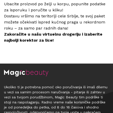
Ubacite proizvod po želji u korpu, popunite podatke
za isporuku i poručite u kliku!
Dostavu vršimo na teritoriji cele Srbije, te svoj paket
možete očekivati ispred kućnog praga u rekordnom
roku – za samo par radnih dana!
Zakoračite u našu virtuelnu drogeriju i izaberite
najbolji korektor za lice!
Ukoliko ti je potrebna pomoć oko poručivanja ili imaš dilemu
u vezi sa samim procesom naručivanja - pitanje ili zahtev u
vezi sa tvojom porudžbinom, Magic Beauty tim podrške ti
stoji na raspolaganju. Radno vreme naše korisničke podrške
je od ponedeljka do petka, od 8 do 16 časova i shodno
raspoloživosti, odgovorićemo na tvoje upite u najkraćem