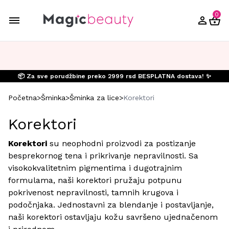
0
📦 Za sve porudžbine preko 2999 rsd BESPLATNA dostava! ✨
Početna
>
Šminka
>
Šminka za lice
>
Korektori
Korektori
Korektori
su neophodni proizvodi za postizanje
besprekornog tena i prikrivanje nepravilnosti. Sa
visokokvalitetnim pigmentima i dugotrajnim
formulama, naši korektori pružaju potpunu
pokrivenost nepravilnosti, tamnih krugova i
podočnjaka. Jednostavni za blendanje i postavljanje,
naši korektori ostavljaju kožu savršeno ujednačenom