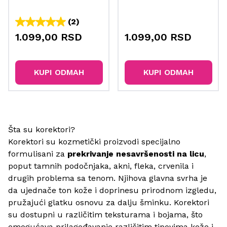
(2)
1.099,00 RSD
1.099,00 RSD
KUPI ODMAH
KUPI ODMAH
Šta su korektori?
Korektori su kozmetički proizvodi specijalno
formulisani za
prekrivanje nesavršenosti na licu
,
poput tamnih podočnjaka, akni, fleka, crvenila i
drugih problema sa tenom. Njihova glavna svrha je
da ujednače ton kože i doprinesu prirodnom izgledu,
pružajući glatku osnovu za dalju šminku. Korektori
su dostupni u različitim teksturama i bojama, što
omogućava prilagođavanje različitim tipovima kože i