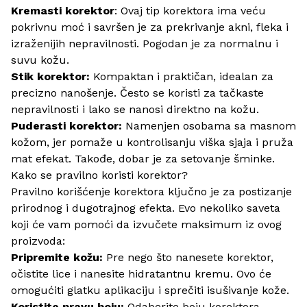
Kremasti korektor
: Ovaj tip korektora ima veću
pokrivnu moć i savršen je za prekrivanje akni, fleka i
izraženijih nepravilnosti. Pogodan je za normalnu i
suvu kožu.
Stik korektor:
Kompaktan i praktičan, idealan za
precizno nanošenje. Često se koristi za tačkaste
nepravilnosti i lako se nanosi direktno na kožu.
Puderasti korektor:
Namenjen osobama sa masnom
kožom, jer pomaže u kontrolisanju viška sjaja i pruža
mat efekat. Takođe, dobar je za setovanje šminke.
Kako se pravilno koristi korektor?
Pravilno korišćenje korektora ključno je za postizanje
prirodnog i dugotrajnog efekta. Evo nekoliko saveta
koji će vam pomoći da izvučete maksimum iz ovog
proizvoda:
Pripremite kožu:
Pre nego što nanesete korektor,
očistite lice i nanesite hidratantnu kremu. Ovo će
omogućiti glatku aplikaciju i sprečiti isušivanje kože.
Koristite pravu boju:
Odaberite boju korektora