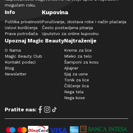
mogućem roku.
Kupovina
Info
Politika privatnosti
Poručivanje, dostava robe i način plaćanja
Uslovi korišćenja
Često postavljena pitanja
Prava potrošača
Uputstvo za online kupovinu
Upoznaj Magic Beauty
Najtraženije
O Nama
Kreme za lice
Magic Beauty Club
Mleko za telo
Kontakt podaci
Šamponi za kosu
Blog
Ajlajner
Newsletter
Sjaj za usne
Tonik za lice
Čišćenje lica
Nega tela
Nega kose
Pratite nas: