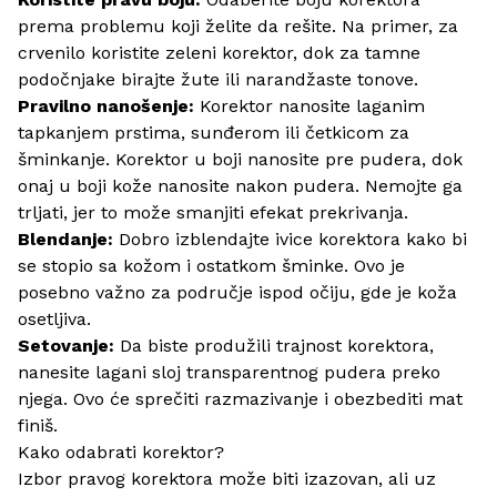
prema problemu koji želite da rešite. Na primer, za
crvenilo koristite zeleni korektor, dok za tamne
podočnjake birajte žute ili narandžaste tonove.
Pravilno nanošenje:
Korektor nanosite laganim
tapkanjem prstima, sunđerom ili
četkicom za
šminkanje
. Korektor u boji nanosite pre
pudera
, dok
onaj u boji kože nanosite nakon pudera. Nemojte ga
trljati, jer to može smanjiti efekat prekrivanja.
Blendanje:
Dobro izblendajte ivice korektora kako bi
se stopio sa kožom i ostatkom šminke. Ovo je
posebno važno za područje ispod očiju, gde je koža
osetljiva.
Setovanje:
Da biste produžili trajnost korektora,
nanesite lagani sloj transparentnog pudera preko
njega. Ovo će sprečiti razmazivanje i obezbediti mat
finiš.
Kako odabrati korektor?
Izbor pravog korektora može biti izazovan, ali uz