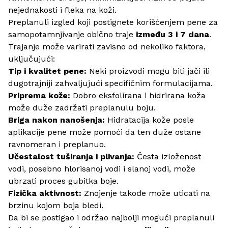
nejednakosti i fleka na koži.
Preplanuli izgled koji postignete korišćenjem pene za
samopotamnjivanje obično traje
između 3 i 7 dana
.
Trajanje može varirati zavisno od nekoliko faktora,
uključujući:
Tip i kvalitet pene:
Neki proizvodi mogu biti jači ili
dugotrajniji zahvaljujući specifičnim formulacijama.
Priprema kože:
Dobro eksfolirana i hidrirana koža
može duže zadržati preplanulu boju.
Briga nakon nanošenja:
Hidratacija kože posle
aplikacije pene može pomoći da ten duže ostane
ravnomeran i preplanuo.
Učestalost tuširanja i plivanja:
Česta izloženost
vodi, posebno hlorisanoj vodi i slanoj vodi, može
ubrzati proces gubitka boje.
Fizička aktivnost:
Znojenje takođe može uticati na
brzinu kojom boja bledi.
Da bi se postigao i održao najbolji mogući preplanuli