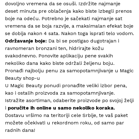
dovoljno vremena da se osuši. Izdržite najmanje
deset minuta pre oblačenja kako biste izbegli prenos
boje na odeću. Potrebno je sačekati najmanje sat
vremena da se boja razvije, a maksimalan efekat boje
se dobija nakon 4 sata. Nakon toga isprati telo vodom.
Održavanje boje:
Da bi se postigao dugotrajan i
ravnomeran bronzani ten, hidrirajte kožu
svakodnevno. Ponovite aplikaciju pene svakih
nekoliko dana kako biste održali željenu boju.
Pronađi najbolju penu za samopotamnjivanje u Magic
Beauty shop-u
U
Magic Beauty
ponudi pronađite veliki izbor pena,
kao i ostalih proizvoda za samopotamnjivanje.
Istražite asortiman, odaberite proizvode po svojoj želji
i
poručite ih online u samo nekoliko koraka.
Dostavu vršimo na teritoriji cele Srbije, te vaš paket
možete očekivati u rekordnom roku, od samo par
radnih dana!