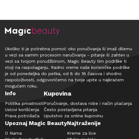
Ukoliko ti je potrebna pomoć oko poručivanja ili imaš dilemu
u vezi sa samim procesom naručivanja - pitanje ili zahtev u
vezi sa tvojom porudžbinom, Magic Beauty tim podrške ti
stoji na raspolaganju. Radno vreme naše korisničke podrške
je od ponedeljka do petka, od 8 do 16 časova i shodno
raspoloživosti, odgovorićemo na tvoje upite u najkraćem
mogućem roku.
Kupovina
Info
Politika privatnosti
Poručivanje, dostava robe i način plaćanja
Uslovi korišćenja
Često postavljena pitanja
Prava potrošača
Uputstvo za online kupovinu
Upoznaj Magic Beauty
Najtraženije
O Nama
Kreme za lice