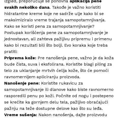
izgled, preporučuje se ponovna
aplikacija pene
svakih nekoliko dana
. Takođe je važno koristiti
hidratantne kreme koje ne sadrže ulje kako bi se
maksimiziralo vreme trajanja samopotamnjivanja.
Kako se koristi pena za samopotamnjivanje?
Postupak korišćenja pene za samopotamnjivanje je
jednostavan, ali zahteva pažljivu pripremu i primenu
kako bi rezultati bili što bolji. Evo koraka koje treba
pratiti:
Priprema kože:
Pre nanošenja pene, važno je da koža
bude čista, suva i eksfolirana. Koristite blagi
piling za
telo
za uklanjanje mrtvih ćelija kože, što će pomoći
ravnomernijem apliciranju proizvoda.
Nanošenje pene:
Koristite rukavicu za
samopotamnjivanje ili dlanove kako biste ravnomerno
rasporedili penu po koži. Počnite od nogu i postepeno
se krećite ka gornjem delu tela, pažljivo obraćajući
pažnju na teže dostupne delove kao što su leđa.
Vreme sušenja:
Nakon nanošenja, dajte proizvodu