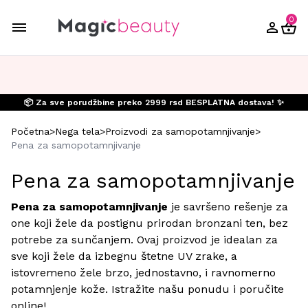
0
📦 Za sve porudžbine preko 2999 rsd BESPLATNA dostava! ✨
Početna
>
Nega tela
>
Proizvodi za samopotamnjivanje
>
Pena za samopotamnjivanje
Pena za samopotamnjivanje
Pena za samopotamnjivanje
je savršeno rešenje za
one koji žele da postignu prirodan bronzani ten, bez
potrebe za sunčanjem. Ovaj proizvod je idealan za
sve koji žele da izbegnu štetne UV zrake, a
istovremeno žele brzo, jednostavno, i ravnomerno
potamnjenje kože. Istražite našu ponudu i poručite
online!