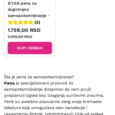
B.TAN pena za
dugotrajno
samopotamnjivanje -
forever + ever 200 ml
(3)
1.759,00 RSD
2.199,00 RSD
KUPI ODMAH
Šta je pena za samopotamnjivanje?
Pena
je specijalizovani
proizvod za
samopotamnjivanje
dizajniran da vam pruži
preplanuli izgled bez izlaganja sunčevim zracima.
Pene su posebno popularne zbog svoje kremaste
teksture koja omogućava lako nanošenje i
ravnomerno širenje, minimizirajući rizik od pojava