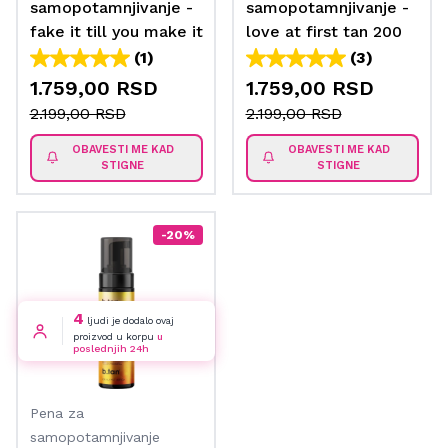
samopotamnjivanje -
samopotamnjivanje -
fake it till you make it
love at first tan 200
200 ml
ml
(1)
(3)
1.759,00 RSD
1.759,00 RSD
2.199,00 RSD
2.199,00 RSD
OBAVESTI ME KAD
OBAVESTI ME KAD
STIGNE
STIGNE
-20%
4
ljudi je dodalo ovaj
proizvod u korpu
u
poslednjih 24h
Pena za
samopotamnjivanje