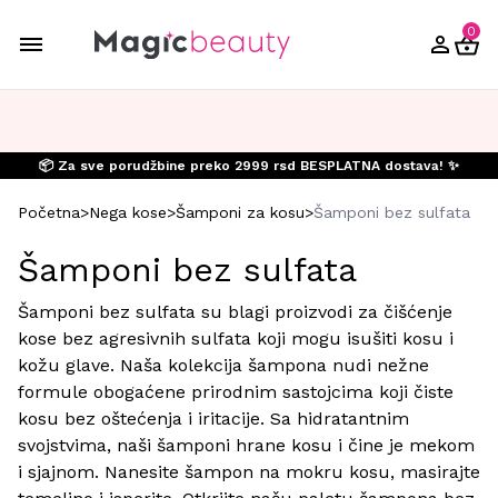
0
📦 Za sve porudžbine preko 2999 rsd BESPLATNA dostava! ✨
Početna
>
Nega kose
>
Šamponi za kosu
>
Šamponi bez sulfata
Šamponi bez sulfata
Šamponi bez sulfata su blagi proizvodi za čišćenje
kose bez agresivnih sulfata koji mogu isušiti kosu i
kožu glave. Naša kolekcija šampona nudi nežne
formule obogaćene prirodnim sastojcima koji čiste
kosu bez oštećenja i iritacije. Sa hidratantnim
svojstvima, naši šamponi hrane kosu i čine je mekom
i sjajnom. Nanesite šampon na mokru kosu, masirajte