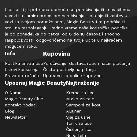
Ukoliko ti je potrebna pomoć oko poručivanja ili imaš dilemu
u vezi sa samim procesom naručivanja - pitanje ili zahtev u
vezi sa tvojom porudžbinom, Magic Beauty tim podrške ti
stoji na raspolaganju. Radno vreme naše korisničke podrške
je od ponedeljka do petka, od 8 do 16 časova i shodno
raspoloživosti, odgovorićemo na tvoje upite u najkraćem
mogućem roku.
Kupovina
Info
Politika privatnosti
Poručivanje, dostava robe i način plaćanja
Uslovi korišćenja
Često postavljena pitanja
Prava potrošača
Uputstvo za online kupovinu
Upoznaj Magic Beauty
Najtraženije
O Nama
Kreme za lice
Magic Beauty Club
Mleko za telo
Kontakt podaci
Šamponi za kosu
Blog
Ajlajner
Newsletter
Sjaj za usne
Tonik za lice
Čišćenje lica
Nega tela