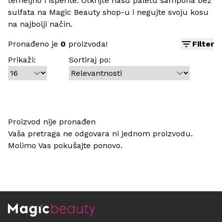
temeljno i isperite. Otkrijte našu paletu šampona bez
sulfata na Magic Beauty shop-u i negujte svoju kosu
na najbolji način.
Pronađeno je
0
proizvoda!
Filter
Prikaži:
Sortiraj po:
Proizvod nije pronađen
Vaša pretraga ne odgovara ni jednom proizvodu.
Molimo Vas pokušajte ponovo.