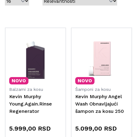
maksimalnu negu i poštovanje prema kosi i prirodi.
NOVO
NOVO
Balzami za kosu
Šamponi za kosu
Kevin Murphy
Kevin Murphy Angel
Young.Again.Rinse
Wash Obnavljajući
Regenerator
šampon za kosu 250
obogaćen smiljem i
ml
baobabom za suvu,
5.999,00 RSD
5.099,00 RSD
lomljivu ili oštećenu