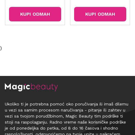
KUPI ODMAH
KUPI ODMAH
)
Ukoliko ti je potrebna pomoć oko poručivanja ili imaš dilemu
u vezi sa samim procesom naručivanja - pitanje ili zahtev u
vezi sa tvojom porudžbinom, Magic Beauty tim podrške ti
stoji na raspolaganju. Radno vreme naše korisničke podrške
je od ponedeljka do petka, od 8 do 16 časova i shodno
raspoloživosti, odgovorićemo na tvoje upite u najkraćem