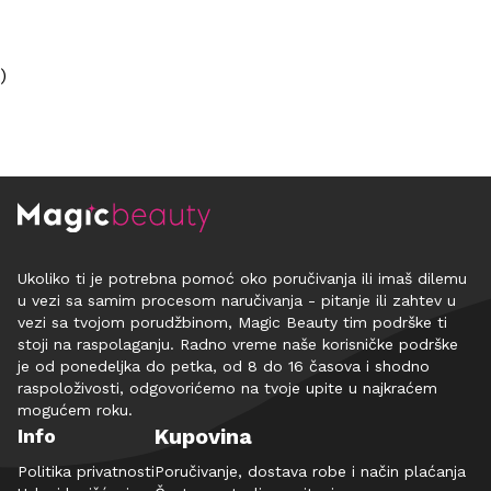
)
Ukoliko ti je potrebna pomoć oko poručivanja ili imaš dilemu
u vezi sa samim procesom naručivanja - pitanje ili zahtev u
vezi sa tvojom porudžbinom, Magic Beauty tim podrške ti
stoji na raspolaganju. Radno vreme naše korisničke podrške
je od ponedeljka do petka, od 8 do 16 časova i shodno
raspoloživosti, odgovorićemo na tvoje upite u najkraćem
mogućem roku.
Kupovina
Info
Politika privatnosti
Poručivanje, dostava robe i način plaćanja