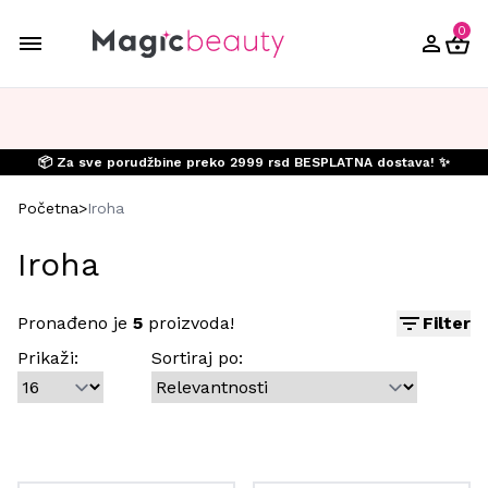
0
📦 Za sve porudžbine preko 2999 rsd BESPLATNA dostava! ✨
Početna
>
Iroha
Iroha
Pronađeno je
5
proizvoda!
Filter
Prikaži:
Sortiraj po: