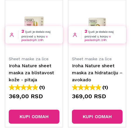
2
2
ljudi je dodalo ovaj
ljudi je dodalo ovaj
proizvod u korpu
u
proizvod u korpu
u
poslednjih 24h
poslednjih 24h
Sheet maske za lice
Sheet maske za lice
Iroha Nature sheet
Iroha Nature sheet
maska za blistavost
maska za hidrataciju –
kože - pitaja
avokado
(1)
(1)
369,00 RSD
369,00 RSD
KUPI ODMAH
KUPI ODMAH