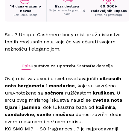
14 dana vraćamo
Brza dostava
60.000+
novac
Šaljemo narednog radnog
zadovoljnih kupaca
dana
Bez komplikacija
Hvala na poverenju
So…? Unique Cashmere body mist pruža iskustvo
toplih mošusnih nota koje će vas očarati svojom
nežnošću i elegancijom.
Opis
Uputstvo za upotrebu
Sastav
Deklaracija
Ovaj mist vas uvodi u svet osvežavajućih
citrusnih
nota bergamota
i
mandarine
, koje su savršeno
uravnotežene sa
sočnom
ružičastom
kruškom
. U
srcu ovog mirisnog iskustva nalazi se
cvetna nota
tijare
i
jasmina
, dok luksuzna baza od
kašmira
,
sandalovine
,
vanile
i
mošusa
donosi završni dodir
ovom mekanom i nežnom mirisu.
KO SMO MI? - SO fragrances…? je najprodavaniji