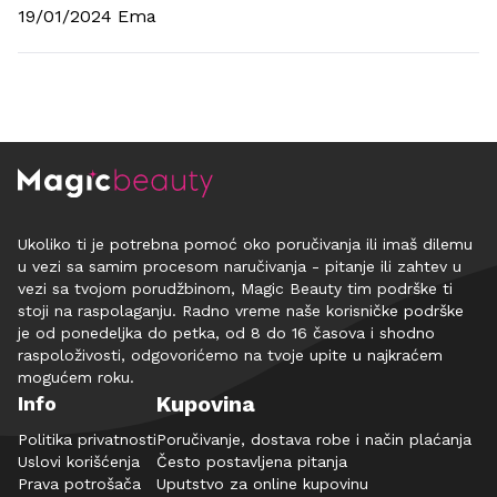
19/01/2024 Ema
Ukoliko ti je potrebna pomoć oko poručivanja ili imaš dilemu
u vezi sa samim procesom naručivanja - pitanje ili zahtev u
vezi sa tvojom porudžbinom, Magic Beauty tim podrške ti
stoji na raspolaganju. Radno vreme naše korisničke podrške
je od ponedeljka do petka, od 8 do 16 časova i shodno
raspoloživosti, odgovorićemo na tvoje upite u najkraćem
mogućem roku.
Kupovina
Info
Politika privatnosti
Poručivanje, dostava robe i način plaćanja
Uslovi korišćenja
Često postavljena pitanja
Prava potrošača
Uputstvo za online kupovinu