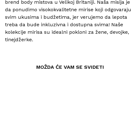
brend body mistova u Velikoj Britaniji. Naša misija je
da ponudimo visokokvalitetne mirise koji odgovaraju
svim ukusima i budžetima, jer verujemo da lepota
treba da bude inkluzivna i dostupna svima! Naše
kolekcije mirisa su idealni pokloni za žene, devojke,
tinejdžerke.
MOŽDA ĆE VAM SE SVIDETI