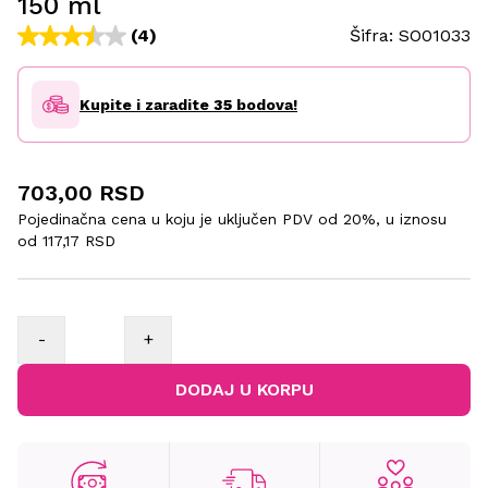
150 ml
(4)
Šifra:
SO01033
Kupite i zaradite
35
bodova!
703,00 RSD
Pojedinačna cena u koju je uključen PDV od 20%, u iznosu
od
117,17 RSD
-
+
DODAJ U KORPU