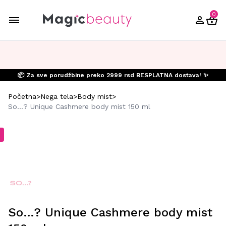
0
📦 Za sve porudžbine preko 2999 rsd BESPLATNA dostava! ✨
Početna
>
Nega tela
>
Body mist
>
So…? Unique Cashmere body mist 150 ml
So…? Unique Cashmere body mist