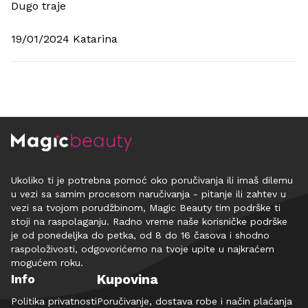
Dugo traje
19/01/2024 Katarina
Ukoliko ti je potrebna pomoć oko poručivanja ili imaš dilemu
u vezi sa samim procesom naručivanja - pitanje ili zahtev u
vezi sa tvojom porudžbinom, Magic Beauty tim podrške ti
stoji na raspolaganju. Radno vreme naše korisničke podrške
je od ponedeljka do petka, od 8 do 16 časova i shodno
raspoloživosti, odgovorićemo na tvoje upite u najkraćem
mogućem roku.
Kupovina
Info
Politika privatnosti
Poručivanje, dostava robe i način plaćanja