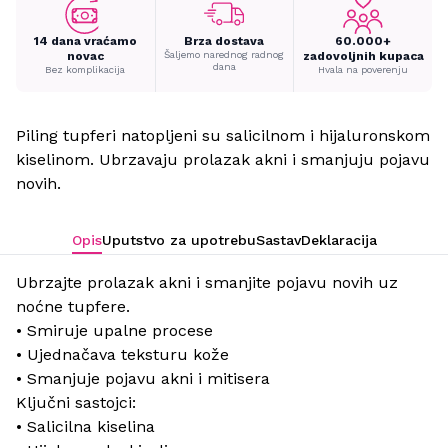
14 dana vraćamo
Brza dostava
60.000+
novac
Šaljemo narednog radnog
zadovoljnih kupaca
dana
Bez komplikacija
Hvala na poverenju
Piling tupferi natopljeni su salicilnom i hijaluronskom
kiselinom. Ubrzavaju prolazak akni i smanjuju pojavu
novih.
Opis
Uputstvo za upotrebu
Sastav
Deklaracija
Ubrzajte prolazak akni i smanjite pojavu novih uz
noćne tupfere.
• Smiruje upalne procese
• Ujednačava teksturu kože
• Smanjuje pojavu akni i mitisera
Ključni sastojci:
• Salicilna kiselina