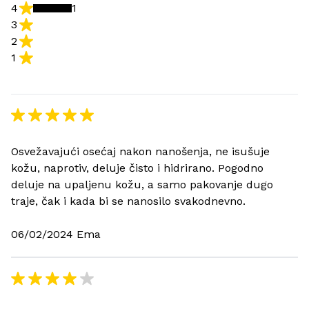
4
1
3
2
1
Osvežavajući osećaj nakon nanošenja, ne isušuje
kožu, naprotiv, deluje čisto i hidrirano. Pogodno
deluje na upaljenu kožu, a samo pakovanje dugo
traje, čak i kada bi se nanosilo svakodnevno.
06/02/2024 Ema