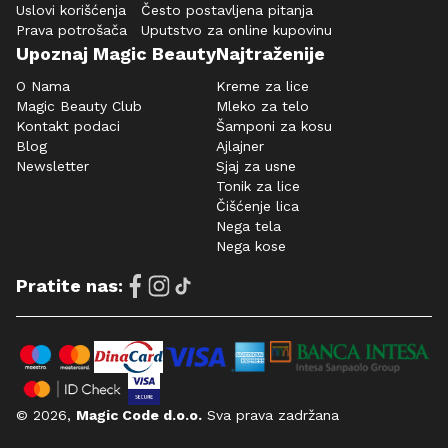
Uslovi korišćenja
Često postavljena pitanja
Prava potrošača
Uputstvo za online kupovinu
Upoznaj Magic Beauty
Najtraženije
O Nama
Kreme za lice
Magic Beauty Club
Mleko za telo
Kontakt podaci
Šamponi za kosu
Blog
Ajlajner
Newsletter
Sjaj za usne
Tonik za lice
Čišćenje lica
Nega tela
Nega kose
Pratite nas:
© 2026,
Magic Code d.o.o.
Sva prava zadržana