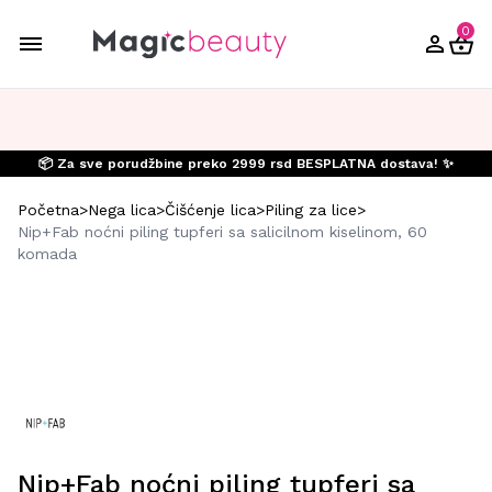
0
📦 Za sve porudžbine preko 2999 rsd BESPLATNA dostava! ✨
Početna
>
Nega lica
>
Čišćenje lica
>
Piling za lice
>
Nip+Fab noćni piling tupferi sa salicilnom kiselinom, 60
komada
Nip+Fab noćni piling tupferi sa