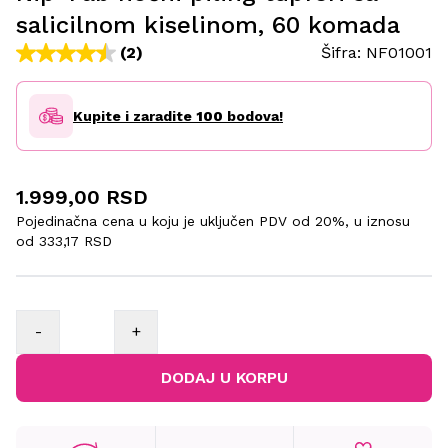
salicilnom kiselinom, 60 komada
(2)
Šifra:
NF01001
Kupite i zaradite
100
bodova!
1.999,00 RSD
Pojedinačna cena u koju je uključen PDV od 20%, u iznosu
od
333,17 RSD
-
+
DODAJ U KORPU