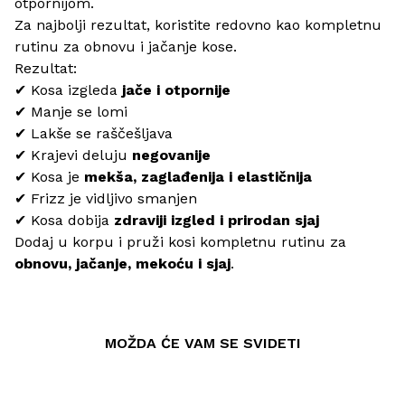
otpornijom.
Za najbolji rezultat, koristite redovno kao kompletnu
rutinu za obnovu i jačanje kose.
Rezultat:
✔ Kosa izgleda
jače i otpornije
✔ Manje se lomi
✔ Lakše se raščešljava
✔ Krajevi deluju
negovanije
✔ Kosa je
mekša, zaglađenija i elastičnija
✔ Frizz je vidljivo smanjen
✔ Kosa dobija
zdraviji izgled i prirodan sjaj
Dodaj u korpu i pruži kosi kompletnu rutinu za
obnovu, jačanje, mekoću i sjaj
.
MOŽDA ĆE VAM SE SVIDETI