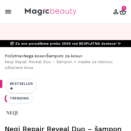
0
📦 Za sve porudžbine preko 2999 rsd BESPLATNA dostava! ✨
Početna
>
Nega kose
>
Šamponi za kosu
>
Neqi Repair Reveal Duo – šampon + maska za obnovu
oštećene kose
BESTSELLER
🔥
NOVO
TRENDING
Neqi Repair Reveal Duo – šampon