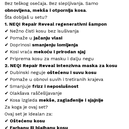
Bez teškog osećaja. Bez slepljivanja. Samo
obnovljena, mekša i otpornija kosa
.
Šta dobijaš u setu?
1. NEQI Repair Reveal regenerativni šampon
✔ Nežno čisti kosu bez isušivanja
✔ Pomaže u
jačanju vlasi
✔ Doprinosi
smanjenju lomljenja
✔ Kosi vraća
mekoću i prirodan sjaj
✔ Priprema kosu za masku i dalju negu
2. NEQI Repair Reveal intenzivna maska za kosu
✔ Dubinski neguje
oštećenu i suvu kosu
✔ Pomaže u obnovi suvih i tretiranih krajeva
✔ Smanjuje
frizz i neposlušnost
✔ Olakšava raščešljavanje
✔ Kosa izgleda
mekše, zaglađenije i sjajnije
Za koga je ovaj set?
Ovaj set je idealan za:
✔
Oštećenu kosu
✔
Farbanu ili blajhanu kosu