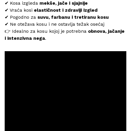
✔ Kosa izgleda
mekše, jače i sjajnije
✔ Vraća kosi
elastičnost i zdraviji izgled
✔ Pogodno za
suvu, farbanu i tretiranu kosu
✔ Ne otežava kosu i ne ostavlja težak osećaj
👉 Idealno za kosu kojoj je potrebna
obnova, jačanje
i intenzivna nega
.