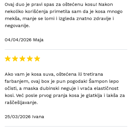
Ovaj duo je pravi spas za oštećenu kosu! Nakon
nekoliko korišćenja primetila sam da je kosa mnogo
mekša, manje se lomi i izgleda znatno zdravije i
negovanije.
04/04/2026 Maja
Ako vam je kosa suva, oštećena ili tretirana
farbanjem, ovaj box je pun pogodak! Šampon lepo
očisti, a maska dubinski neguje i vraća elastičnost
kosi. Već posle prvog pranja kosa je glatkija i lakša za
raščešljavanje.
25/03/2026 Ivana