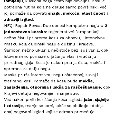
lomljenju
, klasična nega često nije dovoljna. Kosi je
potrebna rutina koja ne deluje samo površinski, već
joj pomaže da povrati
snagu, mekoću, elastičnost i
zdraviji izgled
.
NEQI Repair Reveal Duo donosi kompletnu negu u
2
jednostavna koraka
: regenerativni šampon koji
nežno čisti i priprema kosu za obnovu, i intenzivnu
masku koja dubinski neguje dužinu i krajeve.
Šampon nežno uklanja nečistoće bez isušivanja, dok
istovremeno pomaže u jačanju vlasi i vraćanju
prirodnog sjaja. Kosa je nakon pranja čista, mekša i
spremna za dalju negu.
Maska pruža intenzivnu negu oštećenoj, suvoj i
tretiranoj kosi. Pomaže da kosa bude
mekša,
zaglađenija, otpornija i lakša za raščešljavanje
, dok
krajevi deluju negovanije i manje suvo.
Već nakon prvih korišćenja kosa izgleda
jače, sjajnije
i zdravije
, manje se lomi, lakše se oblikuje i dobija
onaj negovani izgled koji se odmah primećuje.