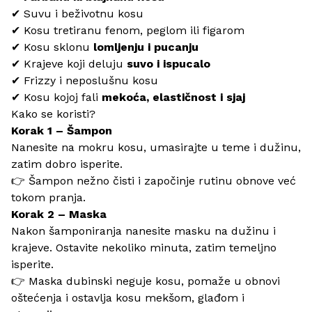
✔ Suvu i beživotnu kosu
✔ Kosu tretiranu fenom, peglom ili figarom
✔ Kosu sklonu
lomljenju i pucanju
✔ Krajeve koji deluju
suvo i ispucalo
✔ Frizzy i neposlušnu kosu
✔ Kosu kojoj fali
mekoća, elastičnost i sjaj
Kako se koristi?
Korak 1 – Šampon
Nanesite na mokru kosu, umasirajte u teme i dužinu,
zatim dobro isperite.
👉 Šampon nežno čisti i započinje rutinu obnove već
tokom pranja.
Korak 2 – Maska
Nakon šamponiranja nanesite masku na dužinu i
krajeve. Ostavite nekoliko minuta, zatim temeljno
isperite.
👉 Maska dubinski neguje kosu, pomaže u obnovi
oštećenja i ostavlja kosu mekšom, glađom i