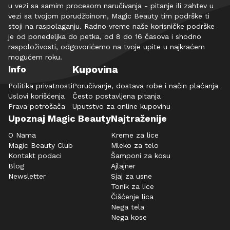
u vezi sa samim procesom naručivanja - pitanje ili zahtev u
vezi sa tvojom porudžbinom, Magic Beauty tim podrške ti
stoji na raspolaganju. Radno vreme naše korisničke podrške
je od ponedeljka do petka, od 8 do 16 časova i shodno
raspoloživosti, odgovorićemo na tvoje upite u najkraćem
mogućem roku.
Kupovina
Info
Politika privatnosti
Poručivanje, dostava robe i način plaćanja
Uslovi korišćenja
Često postavljena pitanja
Prava potrošača
Uputstvo za online kupovinu
Upoznaj Magic Beauty
Najtraženije
O Nama
Kreme za lice
Magic Beauty Club
Mleko za telo
Kontakt podaci
Šamponi za kosu
Blog
Ajlajner
Newsletter
Sjaj za usne
Tonik za lice
Čišćenje lica
Nega tela
Nega kose