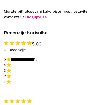
Morate biti ulogovani kako biste mogli ostavite
komentar /
Ulogujte se
Recenzije korisnika
5.00
13 Recenzije
5
13
4
3
2
1