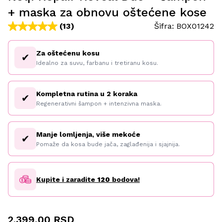
+ maska za obnovu oštećene kose
(13)
Šifra:
BOX01242
Za oštećenu kosu
✔
Idealno za suvu, farbanu i tretiranu kosu.
Kompletna rutina u 2 koraka
✔
Regenerativni šampon + intenzivna maska.
Manje lomljenja, više mekoće
✔
Pomaže da kosa bude jača, zaglađenija i sjajnija.
Kupite i zaradite
120
bodova!
2.399,00 RSD