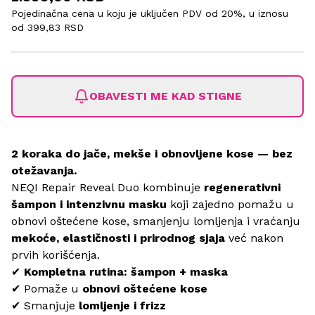
Pojedinačna cena u koju je uključen PDV od 20%, u iznosu
od
399,83 RSD
OBAVESTI ME KAD STIGNE
2 koraka do jače, mekše i obnovljene kose — bez
otežavanja.
NEQI Repair Reveal Duo kombinuje
regenerativni
šampon i intenzivnu masku
koji zajedno pomažu u
obnovi oštećene kose, smanjenju lomljenja i vraćanju
mekoće, elastičnosti i prirodnog sjaja
već nakon
prvih korišćenja.
✔
Kompletna rutina: šampon + maska
✔ Pomaže u
obnovi oštećene kose
✔ Smanjuje
lomljenje i frizz