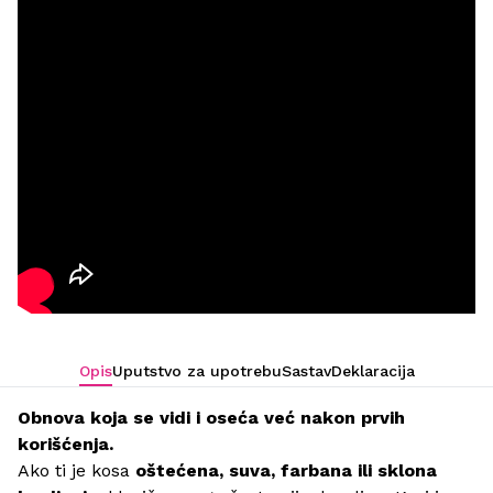
Opis
Uputstvo za upotrebu
Sastav
Deklaracija
Obnova koja se vidi i oseća već nakon prvih
korišćenja.
Ako ti je kosa
oštećena, suva, farbana ili sklona