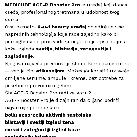
MEDICUBE AGE-R Booster Pro
je uređaj koji donosi
osećaj profesionalnog tretmana u udobnost tvog
doma.
Ovaj pametni
6-u-1 beauty uređaj
objedinjuje više
naprednih tehnologija koje rade zajedno kako bi
pomogle da se proizvodi za negu bolje apsorbuju, a
koža izgleda
svežije, blistavije, zategnutije i
zaglađenije
.
Njegova najveća prednost je što ne komplikuje rutinu
— već je čini
efikasnijom
. Možeš ga koristiti uz svoje
omiljene serume, ampule i kreme, bez potrebe za
posebnim provodnim gelom.
Šta AGE-R Booster Pro radi za kožu?
AGE-R Booster Pro je dizajniran da ciljano podrži
najvažnije potrebe kože:
bolju apsorpciju aktivnih sastojaka
blistaviji i svežiji izgled tena
čvršći i zategnutiji izgled kože
zaglađeniju teksturu