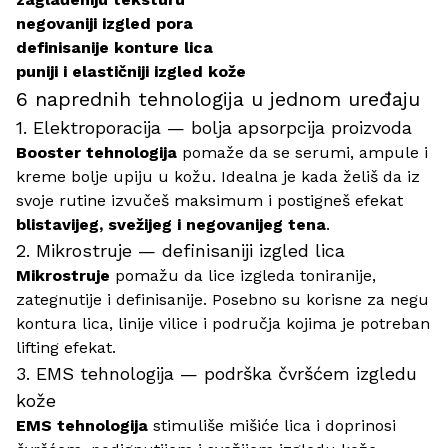
negovaniji izgled pora
definisanije konture lica
puniji i elastičniji izgled kože
6 naprednih tehnologija u jednom uređaju
1. Elektroporacija — bolja apsorpcija proizvoda
Booster tehnologija
pomaže da se serumi, ampule i
kreme bolje upiju u kožu. Idealna je kada želiš da iz
svoje rutine izvučeš maksimum i postigneš efekat
blistavijeg, svežijeg i negovanijeg tena
.
2. Mikrostruje — definisaniji izgled lica
Mikrostruje
pomažu da lice izgleda toniranije,
zategnutije i definisanije. Posebno su korisne za negu
kontura lica, linije vilice i područja kojima je potreban
lifting efekat.
3. EMS tehnologija — podrška čvršćem izgledu
kože
EMS tehnologija
stimuliše mišiće lica i doprinosi