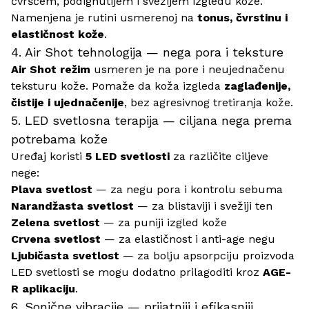
čvršćem, podignutijem i svežijem izgledu kože.
Namenjena je rutini usmerenoj na
tonus, čvrstinu i
elastičnost kože
.
4. Air Shot tehnologija — nega pora i teksture
Air Shot režim
usmeren je na pore i neujednačenu
teksturu kože. Pomaže da koža izgleda
zaglađenije,
čistije i ujednačenije
, bez agresivnog tretiranja kože.
5. LED svetlosna terapija — ciljana nega prema
potrebama kože
Uređaj koristi
5 LED svetlosti
za različite ciljeve
nege:
Plava svetlost
— za negu pora i kontrolu sebuma
Narandžasta svetlost
— za blistaviji i svežiji ten
Zelena svetlost
— za puniji izgled kože
Crvena svetlost
— za elastičnost i anti-age negu
Ljubičasta svetlost
— za bolju apsorpciju proizvoda
LED svetlosti se mogu dodatno prilagoditi kroz
AGE-
R aplikaciju
.
6. Sonične vibracije — prijatniji i efikasniji