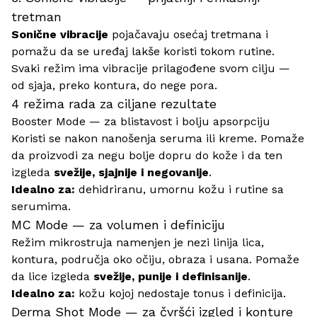
tretman
Sonične vibracije
pojačavaju osećaj tretmana i
pomažu da se uređaj lakše koristi tokom rutine.
Svaki režim ima vibracije prilagođene svom cilju —
od sjaja, preko kontura, do nege pora.
4 režima rada za ciljane rezultate
Booster Mode — za blistavost i bolju apsorpciju
Koristi se nakon nanošenja seruma ili kreme. Pomaže
da proizvodi za negu bolje dopru do kože i da ten
izgleda
svežije, sjajnije i negovanije
.
Idealno za:
dehidriranu, umornu kožu i rutine sa
serumima.
MC Mode — za volumen i definiciju
Režim mikrostruja namenjen je nezi linija lica,
kontura, područja oko očiju, obraza i usana. Pomaže
da lice izgleda
svežije, punije i definisanije
.
Idealno za:
kožu kojoj nedostaje tonus i definicija.
Derma Shot Mode — za čvršći izgled i konture