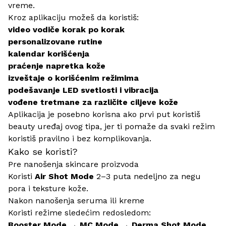
vreme.
Kroz aplikaciju možeš da koristiš:
video vodiče korak po korak
personalizovane rutine
kalendar korišćenja
praćenje napretka kože
izveštaje o korišćenim režimima
podešavanje LED svetlosti i vibracija
vođene tretmane za različite ciljeve kože
Aplikacija je posebno korisna ako prvi put koristiš
beauty uređaj ovog tipa, jer ti pomaže da svaki režim
koristiš pravilno i bez komplikovanja.
Kako se koristi?
Pre nanošenja skincare proizvoda
Koristi
Air Shot Mode
2–3 puta nedeljno za negu
pora i teksture kože.
Nakon nanošenja seruma ili kreme
Koristi režime sledećim redosledom:
Booster Mode → MC Mode → Derma Shot Mode