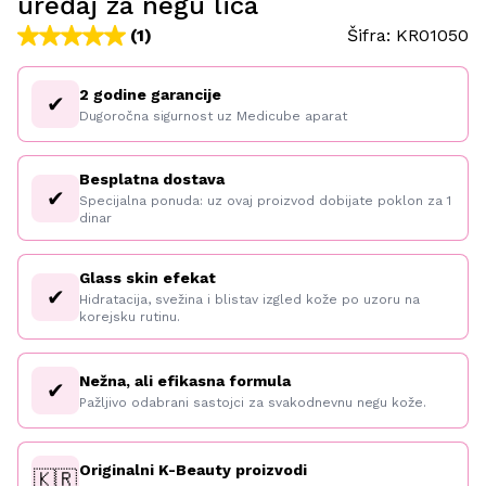
uređaj za negu lica
(1)
Šifra:
KR01050
2 godine garancije
✔
Dugoročna sigurnost uz Medicube aparat
Besplatna dostava
✔
Specijalna ponuda: uz ovaj proizvod dobijate poklon za 1
dinar
Glass skin efekat
✔
Hidratacija, svežina i blistav izgled kože po uzoru na
korejsku rutinu.
Nežna, ali efikasna formula
✔
Pažljivo odabrani sastojci za svakodnevnu negu kože.
Originalni K-Beauty proizvodi
🇰🇷