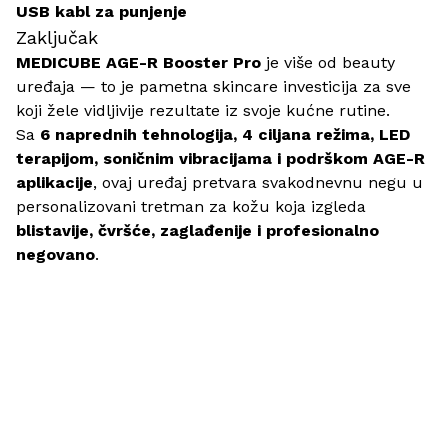
USB kabl za punjenje
Zaključak
MEDICUBE AGE-R Booster Pro
je više od beauty
uređaja — to je pametna skincare investicija za sve
koji žele vidljivije rezultate iz svoje kućne rutine.
Sa
6 naprednih tehnologija, 4 ciljana režima, LED
terapijom, soničnim vibracijama i podrškom AGE-R
aplikacije
, ovaj uređaj pretvara svakodnevnu negu u
personalizovani tretman za kožu koja izgleda
blistavije, čvršće, zaglađenije i profesionalno
negovano
.