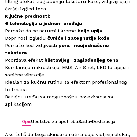
lifting efekat, zaglađeniju teksturu kože, vidljiviji sjaj i
čvršći izgled tena.
Ključne prednosti:
6 tehnologija u jednom uređaju
Pomaže da se serumi i kreme
bolje upiju
Doprinosi izgledu
čvršće i zategnutije kože
Pomaže kod vidljivosti
pora i neujednačene
teksture
Podržava efekat
blistavijeg i zaglađenijeg tena
Kombinuje mikrostruje, EMS, Air Shot, LED terapiju i
sonične vibracije
Idealan za kućnu rutinu sa efektom profesionalnog
tretmana
Bežični uređaj sa mogućnošću povezivanja sa
aplikacijom
Opis
Uputstvo za upotrebu
Sastav
Deklaracija
Ako želiš da tvoja skincare rutina daje vidljiviji efekat,