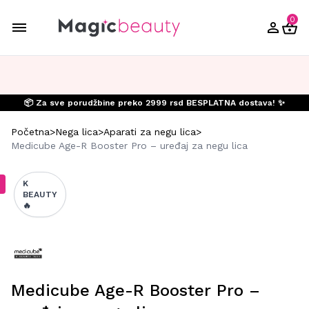
0
📦 Za sve porudžbine preko 2999 rsd BESPLATNA dostava! ✨
Početna
>
Nega lica
>
Aparati za negu lica
>
Medicube Age-R Booster Pro – uređaj za negu lica
K
BEAUTY
🔥
Medicube Age-R Booster Pro –