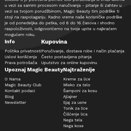
u vezi sa samim procesom naručivanja - pitanje ili zahtev u
vezi sa tvojom porudžbinom, Magic Beauty tim podrške ti
stoji na raspolaganju. Radno vreme naše korisničke podrške
je od ponedeljka do petka, od 8 do 16 časova i shodno
raspoloživosti, odgovorićemo na tvoje upite u najkraćem
mogućem roku.
Kupovina
Info
Politika privatnosti
Poručivanje, dostava robe i način plaćanja
Uslovi korišćenja
Često postavljena pitanja
Prava potrošača
Uputstvo za online kupovinu
Upoznaj Magic Beauty
Najtraženije
O Nama
Kreme za lice
Magic Beauty Club
Mleko za telo
Kontakt podaci
Šamponi za kosu
Blog
Ajlajner
Newsletter
Sjaj za usne
Tonik za lice
Čišćenje lica
Nega tela
Nega kose