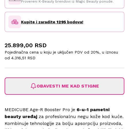
Provereni K-Beauty brendovi iz Magic Beauty ponude.
Kupite i zaradite
1295
bodova!
25.899,00 RSD
Pojedinačna cena u koju je uključen PDV od 20%, u iznosu
od
4.316,51 RSD
OBAVESTI ME KAD STIGNE
MEDICUBE Age-R Booster Pro je
6-u-1 pametni
beauty uređaj
za profesionalnu negu kože kod kuće.
Kombinuje tehnologije za bolju apsorpciju proizvoda,