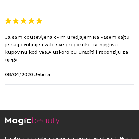
Ja sam odusevljena ovim uredjajem.Na vasem sajtu
je najpovoljnije i zato sve preporuke za njegovu
kupovinu kod vas.A uskoro cu uraditi i recenziju za
njega.
08/04/2026 Jelena
Ukoliko ti je potrebna pomoć oko poručivanja ili imaš dilemu