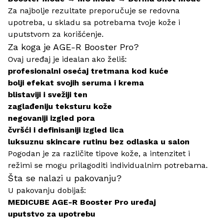
Za najbolje rezultate preporučuje se redovna
upotreba, u skladu sa potrebama tvoje kože i
uputstvom za korišćenje.
Za koga je AGE-R Booster Pro?
Ovaj uređaj je idealan ako želiš:
profesionalni osećaj tretmana kod kuće
bolji efekat svojih seruma i krema
blistaviji i svežiji ten
zaglađeniju teksturu kože
negovaniji izgled pora
čvršći i definisaniji izgled lica
luksuznu skincare rutinu bez odlaska u salon
Pogodan je za različite tipove kože, a intenzitet i
režimi se mogu prilagoditi individualnim potrebama.
Šta se nalazi u pakovanju?
U pakovanju dobijaš:
MEDICUBE AGE-R Booster Pro uređaj
uputstvo za upotrebu