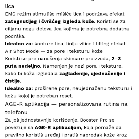
lica
EMS režim stimuliše mišiće lica i podržava efekat
zategnutijeg i čvršćeg izgleda kože
. Koristi se za
ciljanu negu delova lica kojima je potrebna dodatna
podrška.
Idealno za:
konture lica, liniju vilice i lifting efekat.
Air Shot Mode — za pore i teksturu kože
Koristi se pre nanošenja skincare proizvoda,
2–3
puta nedeljno
. Namenjen je nezi pora i teksture,
kako bi koža izgledala
zaglađenije, ujednačenije i
čistije
.
Idealno za:
proširene pore, neujednačenu teksturu i
kožu kojoj je potreban reset.
AGE-R aplikacija — personalizovana rutina na
telefonu
Za još jednostavnije korišćenje, Booster Pro se
povezuje sa
AGE-R aplikacijom
, koja pomaže da
pravilno koristiš uređaj i pratiš napredak kože kroz