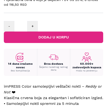
od
116,50 RSD
-
+
DODAJ U KORPU
14 dana vraćamo
Brza dostava
60.000+
novac
Šaljemo narednog radnog
zadovoljnih kupaca
dana
Bez komplikacija
Hvala na poverenju
imPRESS Color samolepljivi veštački nokti –
Reddy or
Not
❤️
Klasična crvena boja za elegantan i sofisticiran izgled.
• Samolepljivi nokti spremni za 5 minuta