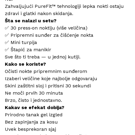
Zahvaljujući PureFit™ tehnologiji lepka nokti ostaju
zdravi i glatki nakon skidanja.
Šta se nalazi u setu?
✅ 30 press‑on noktiju (više veličina)
✅ Pripremni sunđer za čišćenje nokta
✅ Mini turpija
✅ Štapić za manikir
Sve što ti treba — u jednoj kutiji.
Kako se koriste?
Očisti nokte pripremnim sunđerom
Izaberi veličine koje najbolje odgovaraju
Skini zaštitni sloj i pritisni 30 sekundi
Ne moči prvih 30 minuta
Brzo, čisto i jednostavno.
Kakav se efekat dobija?
Prirodno tanak gel izgled
Bez zapinjanja za kosu
Uvek besprekoran sjaj