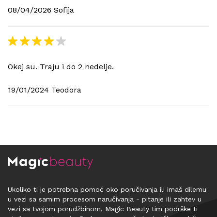
08/04/2026 Sofija
Okej su. Traju i do 2 nedelje.
19/01/2024 Teodora
Ukoliko ti je potrebna pomoć oko poručivanja ili imaš dilemu
u vezi sa samim procesom naručivanja - pitanje ili zahtev u
vezi sa tvojom porudžbinom, Magic Beauty tim podrške ti