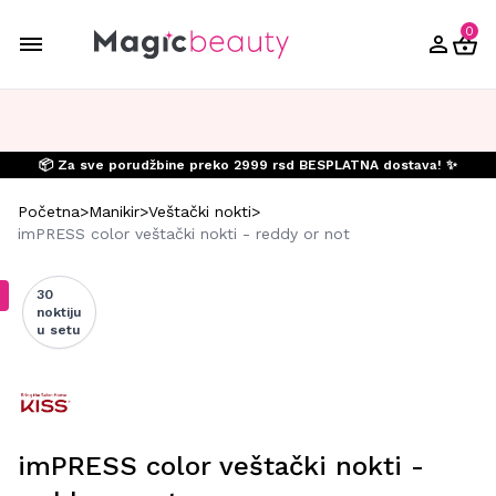
0
📦 Za sve porudžbine preko 2999 rsd BESPLATNA dostava! ✨
Početna
>
Manikir
>
Veštački nokti
>
imPRESS color veštački nokti - reddy or not
30
noktiju
u setu
imPRESS color veštački nokti -