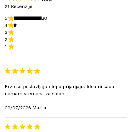
21 Recenzije
5
20
4
1
3
2
1
Brzo se postavljaju i lepo prijanjaju. Idealni kada
nemam vremena za salon.
02/07/2026 Marija