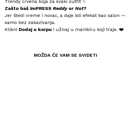
Trendy crvena boja za svaki outfit ✨
Zašto baš imPRESS
Reddy or Not
?
Jer štedi vreme i novac, a daje isti efekat kao salon —
samo bez zakazivanja.
Klikni
Dodaj u korpu
i uživaj u manikiru koji traje. ❤️
MOŽDA ĆE VAM SE SVIDETI