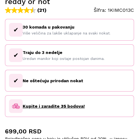
reddy or not
(21)
Šifra:
1KIMC013C
30 komada u pakovanju
✔
Više veličina za lakše uklapanje na svaki nokat.
Traju do 3 nedelje
✔
Uredan manikir koji ostaje postojan danima.
✔
Ne oštećuju prirodan nokat
Kupite i zaradite
35
bodova!
699,00 RSD
Pojedinačna cena u koju je uključen PDV od 20%, u iznosu