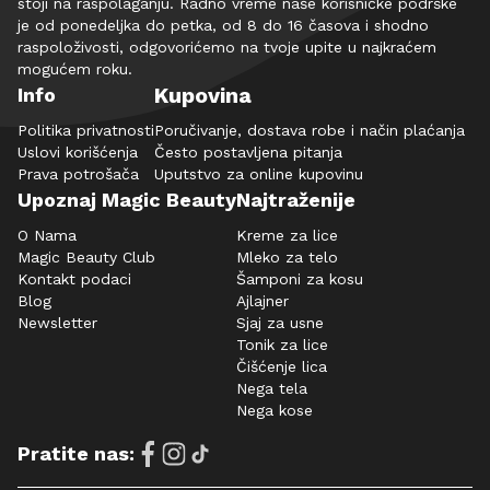
stoji na raspolaganju. Radno vreme naše korisničke podrške
je od ponedeljka do petka, od 8 do 16 časova i shodno
raspoloživosti, odgovorićemo na tvoje upite u najkraćem
mogućem roku.
Kupovina
Info
Politika privatnosti
Poručivanje, dostava robe i način plaćanja
Uslovi korišćenja
Često postavljena pitanja
Prava potrošača
Uputstvo za online kupovinu
Upoznaj Magic Beauty
Najtraženije
O Nama
Kreme za lice
Magic Beauty Club
Mleko za telo
Kontakt podaci
Šamponi za kosu
Blog
Ajlajner
Newsletter
Sjaj za usne
Tonik za lice
Čišćenje lica
Nega tela
Nega kose
Pratite nas: