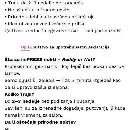
• Traju do 2–3 nedelje bez pucanja
• Ne oštećuju prirodne nokte
• Prirodna debljina i savršeno prijanjanje
• Idealni za dnevne i večernje prilike
👉 Uvek uredne i negovane ruke — kad god poželiš.
Opis
Uputstvo za upotrebu
Sastav
Deklaracija
Šta su imPRESS nokti –
Reddy or Not
?
Profesionalni gel‑manikir koji lepiš bez lepka i bez UV
lampe.
Samo oljuštiš i zalepiš — i za 5 minuta izgledaš kao
da si upravo izašla iz salona.
Koliko traju?
Do
2–3 nedelje
bez podizanja i pucanja.
Savršeni su za iznenadne događaje, putovanja ili kada
nemaš vremena za salon.
Da li oštećuju prirodne nokte?
NE.