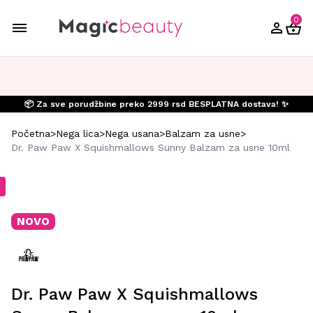
0
📦 Za sve porudžbine preko 2999 rsd BESPLATNA dostava! ✨
Početna
>
Nega lica
>
Nega usana
>
Balzam za usne
>
Dr. Paw Paw X Squishmallows Sunny Balzam za usne 10ml
NOVO
Dr. Paw Paw X Squishmallows