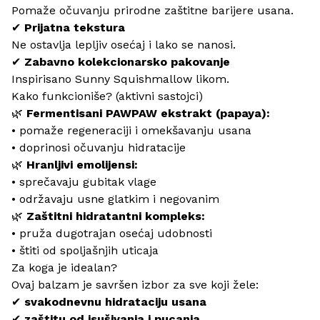
Pomaže očuvanju prirodne zaštitne barijere usana.
✔
Prijatna tekstura
Ne ostavlja lepljiv osećaj i lako se nanosi.
✔
Zabavno kolekcionarsko pakovanje
Inspirisano Sunny Squishmallow likom.
Kako funkcioniše? (aktivni sastojci)
🌿
Fermentisani PAWPAW ekstrakt (papaya):
• pomaže regeneraciji i omekšavanju usana
• doprinosi očuvanju hidratacije
🌿
Hranljivi emolijensi:
• sprečavaju gubitak vlage
• održavaju usne glatkim i negovanim
🌿
Zaštitni hidratantni kompleks:
• pruža dugotrajan osećaj udobnosti
• štiti od spoljašnjih uticaja
Za koga je idealan?
Ovaj balzam je savršen izbor za sve koji žele:
✔
svakodnevnu hidrataciju usana
✔
zaštitu od isušivanja i pucanja