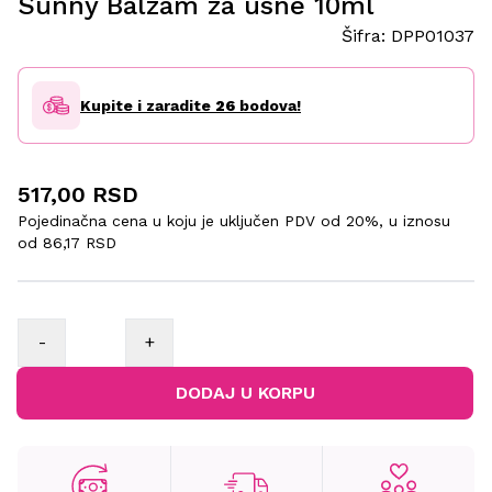
Sunny Balzam za usne 10ml
Šifra:
DPP01037
Kupite i zaradite
26
bodova!
517,00 RSD
Pojedinačna cena u koju je uključen PDV od 20%, u iznosu
od
86,17 RSD
-
+
DODAJ U KORPU