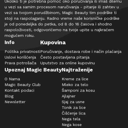
Ukoliko ti je potrebna pomoć oko poručivanja ili imaš dilemu
u vezi sa samim procesom naručivanja - pitanje ili zahtev u
vezi sa tvojom porudžbinom, Magic Beauty tim podrške ti
stoji na raspolaganju. Radno vreme naše korisničke podrške
je od ponedeljka do petka, od 8 do 16 časova i shodno
raspoloživosti, odgovorićemo na tvoje upite u najkraćem
mogućem roku.
Kupovina
Info
Politika privatnosti
Poručivanje, dostava robe i način plaćanja
Uslovi korišćenja
Često postavljena pitanja
Prava potrošača
Uputstvo za online kupovinu
Upoznaj Magic Beauty
Najtraženije
O Nama
Kreme za lice
Magic Beauty Club
Mleko za telo
Kontakt podaci
Šamponi za kosu
Blog
Ajlajner
Newsletter
Sjaj za usne
Tonik za lice
Čišćenje lica
Nega tela
Nega kose