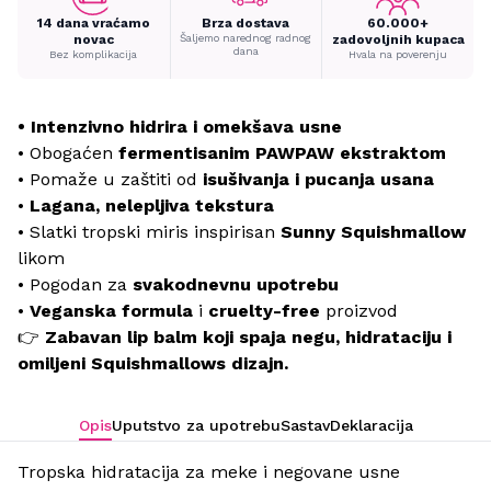
14 dana vraćamo
Brza dostava
60.000+
novac
Šaljemo narednog radnog
zadovoljnih kupaca
dana
Bez komplikacija
Hvala na poverenju
• Intenzivno hidrira i omekšava usne
• Obogaćen
fermentisanim PAWPAW ekstraktom
• Pomaže u zaštiti od
isušivanja i pucanja usana
•
Lagana, nelepljiva tekstura
• Slatki tropski miris inspirisan
Sunny Squishmallow
likom
• Pogodan za
svakodnevnu upotrebu
•
Veganska formula
i
cruelty-free
proizvod
👉
Zabavan lip balm koji spaja negu, hidrataciju i
omiljeni Squishmallows dizajn.
Opis
Uputstvo za upotrebu
Sastav
Deklaracija
Tropska hidratacija za meke i negovane usne