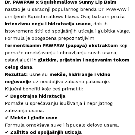
Dr. PAWPAW x Squishmallows Sunny Lip Balm
nastao je u saradnji popularnog brenda Dr. PAWPAW i
omiljenih Squishmallows likova. Ovaj balzam pruža
intenzivnu negu i hidrataciju usana
, dok ih
istovremeno štiti od spoljašnjih uticaja i gubitka vlage.
Formula je obogaćena prepoznatljivim
fermentisanim PAWPAW (papaya) ekstraktom
koji
pomaže omekšavanju i obnavljanju suvih usana,
ostavljajući ih
glatkim, prijatnim i negovanim tokom
celog dana
.
Rezultat:
usne su
mekše, hidriranije i vidno
negovanije
uz neodoljivo zabavno pakovanje.
Ključni benefiti koje ćeš primetiti:
✔
Dugotrajna hidratacija
Pomaže u sprečavanju isušivanja i neprijatnog
zatezanja usana.
✔
Mekše i glađe usne
Formula omekšava suve i ispucale delove usana.
✔
Zaštita od spoljašnjih uticaja