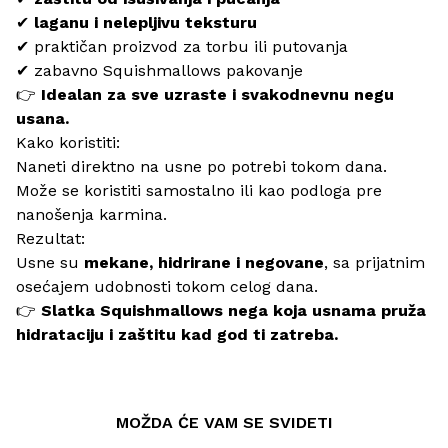
✔
laganu i nelepljivu teksturu
✔ praktičan proizvod za torbu ili putovanja
✔ zabavno Squishmallows pakovanje
👉
Idealan za sve uzraste i svakodnevnu negu
usana.
Kako koristiti:
Naneti direktno na usne po potrebi tokom dana.
Može se koristiti samostalno ili kao podloga pre
nanošenja karmina.
Rezultat:
Usne su
mekane, hidrirane i negovane
, sa prijatnim
osećajem udobnosti tokom celog dana.
👉
Slatka Squishmallows nega koja usnama pruža
hidrataciju i zaštitu kad god ti zatreba.
MOŽDA ĆE VAM SE SVIDETI