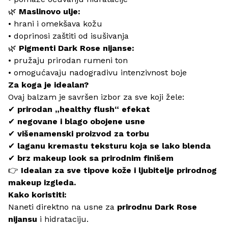
🌿
Maslinovo ulje:
• hrani i omekšava kožu
• doprinosi zaštiti od isušivanja
🌿
Pigmenti Dark Rose nijanse:
• pružaju prirodan rumeni ton
• omogućavaju nadogradivu intenzivnost boje
Za koga je idealan?
Ovaj balzam je savršen izbor za sve koji žele:
✔
prirodan „healthy flush“ efekat
✔
negovane i blago obojene usne
✔
višenamenski proizvod za torbu
✔
laganu kremastu teksturu koja se lako blenda
✔
brz makeup look sa prirodnim finišem
👉
Idealan za sve tipove kože i ljubitelje prirodnog
makeup izgleda.
Kako koristiti:
Naneti direktno na usne za
prirodnu Dark Rose
nijansu
i hidrataciju.