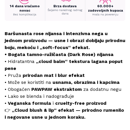
14 dana vraćamo
Brza dostava
60.000+
novac
Šaljemo narednog radnog
zadovoljnih kupaca
dana
Bez komplikacija
Hvala na poverenju
Baršunasta rose nijansa i intenzivna nega u
jednom proizvodu — usne i obrazi dobijaju prirodnu
boju, mekoću i „soft-focus“ efekat.
• Bogata tamno-ružičasta (Dark Rose) nijansa
• Hidratantna
„cloud balm“ tekstura lagana poput
pene
• Pruža
prirodan mat i blur efekat
• Može se koristiti na
usnama, obrazima i kapcima
• Obogaćen
PAWPAW ekstraktom
za dodatnu negu
• Lako se blenda i nadograđuje
•
Veganska formula
i
cruelty-free proizvod
👉
„Cloud blush & lip“ efekat — prirodno rumenilo
i negovane usne u jednom koraku.