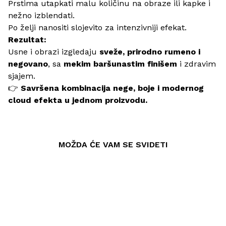
Prstima utapkati malu količinu na obraze ili kapke i
nežno izblendati.
Po želji nanositi slojevito za intenzivniji efekat.
Rezultat:
Usne i obrazi izgledaju
sveže, prirodno rumeno i
negovano
, sa
mekim baršunastim finišem
i zdravim
sjajem.
👉
Savršena kombinacija nege, boje i modernog
cloud efekta u jednom proizvodu.
MOŽDA ĆE VAM SE SVIDETI