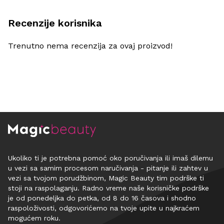
Recenzije korisnika
Trenutno nema recenzija za ovaj proizvod!
Ukoliko ti je potrebna pomoć oko poručivanja ili imaš dilemu
u vezi sa samim procesom naručivanja - pitanje ili zahtev u
vezi sa tvojom porudžbinom, Magic Beauty tim podrške ti
stoji na raspolaganju. Radno vreme naše korisničke podrške
je od ponedeljka do petka, od 8 do 16 časova i shodno
raspoloživosti, odgovorićemo na tvoje upite u najkraćem
mogućem roku.