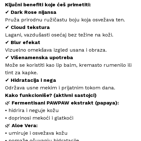
Ključni benefiti koje ćeš primetiti:
✔
Dark Rose nijansa
Pruža prirodnu ružičastu boju koja osvežava ten.
✔
Cloud tekstura
Lagani, vazdušasti osećaj bez težine na koži.
✔
Blur efekat
Vizuelno omekšava izgled usana i obraza.
✔
Višenamenska upotreba
Može se koristiti kao lip balm, kremasto rumenilo ili
tint za kapke.
✔
Hidratacija i nega
Održava usne mekim i prijatnim tokom dana.
Kako funkcioniše? (aktivni sastojci)
🌿
Fermentisani PAWPAW ekstrakt (papaya):
• hidrira i neguje kožu
• doprinosi mekoći i glatkoći
🌿
Aloe Vera:
• umiruje i osvežava kožu
• pomaže očuvanju hidratacije