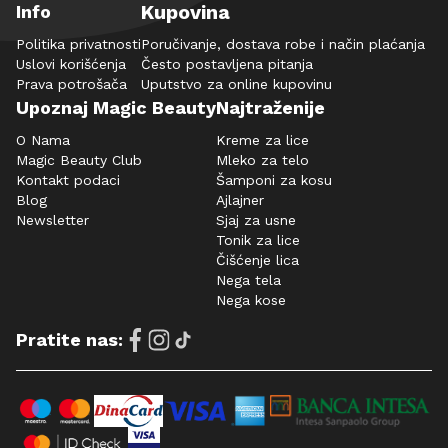
Kupovina
Info
Politika privatnosti
Poručivanje, dostava robe i način plaćanja
Uslovi korišćenja
Često postavljena pitanja
Prava potrošača
Uputstvo za online kupovinu
Upoznaj Magic Beauty
Najtraženije
O Nama
Kreme za lice
Magic Beauty Club
Mleko za telo
Kontakt podaci
Šamponi za kosu
Blog
Ajlajner
Newsletter
Sjaj za usne
Tonik za lice
Čišćenje lica
Nega tela
Nega kose
Pratite nas: