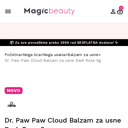
0
📦 Za sve porudžbine preko 2999 rsd BESPLATNA dostava! ✨
Početna
>
Nega lica
>
Nega usana
>
Balzam za usne
>
Dr. Paw Paw Cloud Balzam za usne Dark Rose 5g
NOVO
Dr. Paw Paw Cloud Balzam za usne