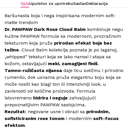
Opis
Uputstvo za upotrebu
Sastav
Deklaracija
Baršunasta boja i nega inspirisana modernim soft-
matte trendom
Dr. PAWPAW Dark Rose Cloud Balm
kombinuje negu
kultne PAWPAW formule sa modernom, prozračnom
teksturom koja pruža
prirodan efekat boje bez
težine
. Cloud Balm kolekcija poznata je po laganoj,
„whipped“ teksturi koja se lako nanosi i stapa sa
kožom, ostavljajući
meki, zamagljeni finiš
.
Tamno-ružičasta nijansa
daje licu svežinu i prirodno
rumenilo, dok usnama pruža elegantnu boju koja se
može nositi kao blagi ton ili intenzivniji look, u
zavisnosti od količine proizvoda. Formula
istovremeno
hidrira i neguje
zahvaljujući
prepoznatljivim PAWPAW sastojcima.
Rezultat:
negovane usne i obrazi sa
prirodnim,
sofisticiranim rose tonom
i modernim
soft-focus
efektom
.