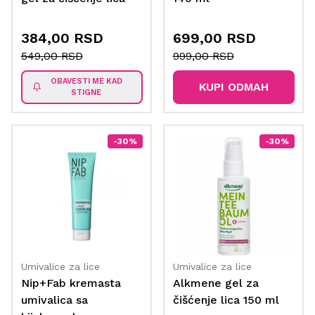
150 ml
384,00 RSD
699,00 RSD
549,00 RSD
999,00 RSD
OBAVESTI ME KAD
KUPI ODMAH
STIGNE
-30%
-30%
Umivalice za lice
Umivalice za lice
Nip+Fab kremasta
Alkmene gel za
umivalica sa
čišćenje lica 150 ml