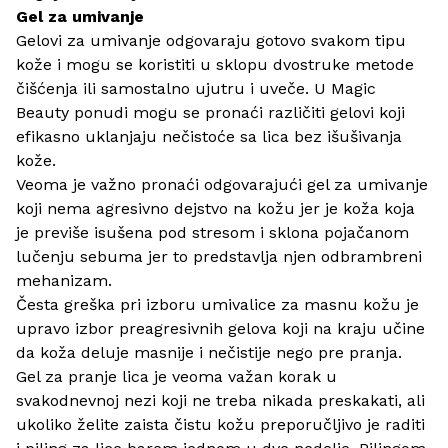
Gel za umivanje
Gelovi za umivanje odgovaraju gotovo svakom tipu
kože i mogu se koristiti u sklopu dvostruke metode
čišćenja ili samostalno ujutru i uveče. U Magic
Beauty ponudi mogu se pronaći različiti gelovi koji
efikasno uklanjaju nečistoće sa lica bez išušivanja
kože.
Veoma je važno pronaći odgovarajući gel za umivanje
koji nema agresivno dejstvo na kožu jer je koža koja
je previše isušena pod stresom i sklona pojačanom
lučenju sebuma jer to predstavlja njen odbrambreni
mehanizam.
Česta greška pri izboru umivalice za masnu kožu je
upravo izbor preagresivnih gelova koji na kraju učine
da koža deluje masnije i nečistije nego pre pranja.
Gel za pranje lica je veoma važan korak u
svakodnevnoj nezi koji ne treba nikada preskakati, ali
ukoliko želite zaista čistu kožu preporučljivo je raditi