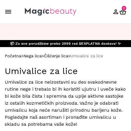
0
📦 Za sve porudžbine preko 2999 rsd BESPLATNA dostava! ✨
Početna
>
Nega lica
>
Čišćenje lica
>
Umivalice za lice
Umivalice za lice
Umivalice za lice neizostavni su deo svakodnevne
rutine nege i trebalo bi ih koristiti ujutru i uveče kako
bi kože bila čista i spremna da upije aktivne sastojke
iz ostalih kozmetičkih proizvoda. Važno je odabrati
umivalicu koja neće narušiti prirodnu barijeru kože.
Pogledajte naš asortiman i pronađite umivalicu u
skladu sa potrebama vaše kože!