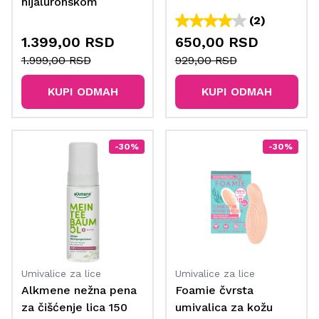
hijaluronskom
kiselinom
(2)
1.399,00 RSD
650,00 RSD
1.999,00 RSD
929,00 RSD
KUPI ODMAH
KUPI ODMAH
-30%
-30%
Umivalice za lice
Umivalice za lice
Alkmene nežna pena
Foamie čvrsta
za čišćenje lica 150
umivalica za kožu