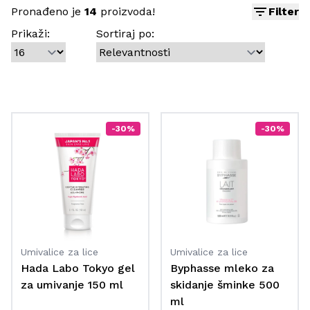
Pronađeno je
14
proizvoda!
Filter
Prikaži:
Sortiraj po:
-30%
-30%
Umivalice za lice
Umivalice za lice
Hada Labo Tokyo gel
Byphasse mleko za
za umivanje 150 ml
skidanje šminke 500
ml