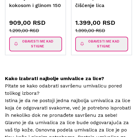
kokosom i glinom 150
čišćenje lica
ml
909,00 RSD
1.399,00 RSD
1.299,00 RSD
1.999,00 RSD
OBAVESTI ME KAD
OBAVESTI ME KAD
STIGNE
STIGNE
Kako izabrati najbolje umivalice za lice?
Pitate se kako odabrati savršenu umivalicu pored
tolikog izbora?
Istina je da ne postoji jedna najbolja umivalica za lice
koja će odgovarati svakome, već je potrebno isprobati
ih nekoliko dok ne pronađete savršenu za sebe!
Glavno je da umivalica za lice bude odgovarajuća za
vaš tip kože. Osnovna podela umivalica za lice je po