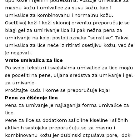
tipu kože i njenim potrebama. Postoje umivalice za
masnu kožu i umivalice za suvu kožu, kao i
umivalice za kombinovanu i normalnu kožu.
Osetljivoj koži i koži sklonoj crvenilu preporučuje se
blagi gel za umirivanje lica ili pak nežna pena za
umirivanje na kojoj postoji oznaka “sensitive”. Takva
umivalica za lice neće iziritirati osetljivu kožu, već će
je negovati.
Vrste umivalica za lice
Po svojoj teksturi i svojstvima umivalice za lice mogu
se podeliti na pene, uljana sredstva za umivanje i gel
za umivanje.
Pročitajte kada i kome se preporučuje koja!
Pena za čišćenje lica
Pena za umivanje je najlaganija forma umivalice za
lice.
Pene za lice sa dodatkom salicilne kiseline i sličnih
aktivnih sastojaka preporučuju se za masnu i
kombinovanu kožu jer dubinski otpušava pore, dok