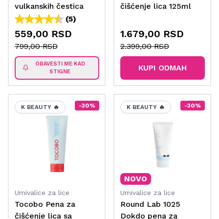
vulkanskih čestica
čišćenje lica 125ml
250 ml
(5)
559,00 RSD
1.679,00 RSD
799,00 RSD
2.399,00 RSD
OBAVESTI ME KAD
KUPI ODMAH
STIGNE
-30%
-30%
K BEAUTY 🔥
K BEAUTY 🔥
NOVO
Umivalice za lice
Umivalice za lice
Tocobo Pena za
Round Lab 1025
čišćenje lica sa
Dokdo pena za