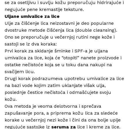
se za osetljivu i suvlju kožu preporučuju hidrirajuće i
negujuće pene kremastije teksture.
Uljane umivalice za lice
Ulje za čišćenje lica neizostavni je deo popularne
dvostruke metode čišćenja lica (double cleansing).
Ono se preporučuje u večernjoj rutini nege kože i
sastoji se iz dva koraka:
Prvi korak za skidanje šminke i SPF-a je uljana
umivalica za lice, koja će “otopiti” nanete proizvode i
ostatke nečistoće koja se u toku dana nakupi na
svačijem licu.
Drugi korak podrazumeva upotrebu umivalice za lice
na bazi vode kojim zatim uklanjate višak ulja,
poslednje čestice nečistoća i odmašćujete svoju
kožu.
Ova metoda je veoma delotvorna i sprečava
zapušavanje pora, a priprema kožu lica za sledeće
korake u večernjoj nezi kože i čini da ona bolje upije
negujuće sastojke iz
seruma za
lice
i
kreme za lice
.