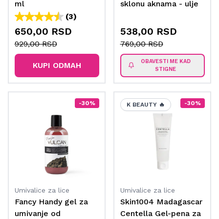
ml
sklonu aknama - ulje
čajevca
(3)
650,00 RSD
538,00 RSD
929,00 RSD
769,00 RSD
OBAVESTI ME KAD
KUPI ODMAH
STIGNE
-30%
-30%
K BEAUTY 🔥
Umivalice za lice
Umivalice za lice
Fancy Handy gel za
Skin1004 Madagascar
umivanje od
Centella Gel-pena za