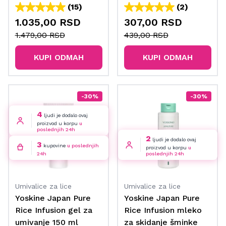
(15)
(2)
1.035,00 RSD
307,00 RSD
1.479,00 RSD
439,00 RSD
KUPI ODMAH
KUPI ODMAH
-30%
-30%
4
ljudi je dodalo ovaj
proizvod u korpu
u
poslednjih 24h
2
ljudi je dodalo ovaj
3
kupovine
u poslednjih
proizvod u korpu
u
24h
poslednjih 24h
Umivalice za lice
Umivalice za lice
Yoskine Japan Pure
Yoskine Japan Pure
Rice Infusion gel za
Rice Infusion mleko
umivanje 150 ml
za skidanje šminke