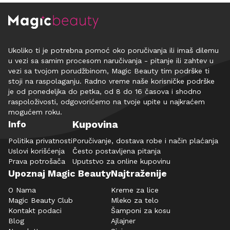
Ukoliko ti je potrebna pomoć oko poručivanja ili imaš dilemu
u vezi sa samim procesom naručivanja - pitanje ili zahtev u
vezi sa tvojom porudžbinom, Magic Beauty tim podrške ti
stoji na raspolaganju. Radno vreme naše korisničke podrške
je od ponedeljka do petka, od 8 do 16 časova i shodno
raspoloživosti, odgovorićemo na tvoje upite u najkraćem
mogućem roku.
Kupovina
Info
Politika privatnosti
Poručivanje, dostava robe i način plaćanja
Uslovi korišćenja
Često postavljena pitanja
Prava potrošača
Uputstvo za online kupovinu
Upoznaj Magic Beauty
Najtraženije
O Nama
Kreme za lice
Magic Beauty Club
Mleko za telo
Kontakt podaci
Šamponi za kosu
Blog
Ajlajner