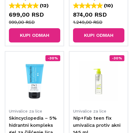
400 ml
(12)
(10)
699,00 RSD
874,00 RSD
999,00 RSD
1.249,00 RSD
KUPI ODMAH
KUPI ODMAH
-30%
-30%
Umivalice za lice
Umivalice za lice
Skincyclopedia – 5%
Nip+Fab teen fix
hidrantni kompleks
umivalica protiv akni
gel za čišćenje lica
145 ml