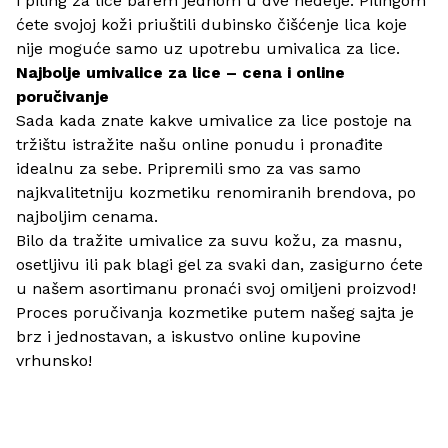
i
piling za lice
barem jednom u dve nedelje. Pilingom
ćete svojoj koži priuštili dubinsko čišćenje lica koje
nije moguće samo uz upotrebu umivalica za lice.
Najbolje umivalice za lice – cena i online
poručivanje
Sada kada znate kakve umivalice za lice postoje na
tržištu istražite našu online ponudu i pronađite
idealnu za sebe. Pripremili smo za vas samo
najkvalitetniju kozmetiku renomiranih brendova, po
najboljim cenama.
Bilo da tražite umivalice za suvu kožu, za masnu,
osetljivu ili pak blagi gel za svaki dan, zasigurno ćete
u našem asortimanu pronaći svoj omiljeni proizvod!
Proces poručivanja kozmetike putem našeg sajta je
brz i jednostavan, a iskustvo online kupovine
vrhunsko!